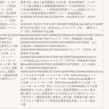
縮尺：1／6ア
基本寸法／納まり参考図施工上の注意：巻末参照縮尺：1／6ア
シ－ト(別途)
ングル無土間納まり縦断面図KD防水テープ(別売部品)シーリン
－リング(別
グ(別途)透湿防水シ－ト(別途)防湿気密フィルム(別途)ステンレ
内法寸法w：内法基準
スカバー(別途有償品)土間用アンカー（別途有償品）
G10303B防水テー
66403066.567H254.566.54.52567Ph：内法基準寸法h'：内法寸
シ－ト（別売
法
部品)シーリン
65361631.510231.510213.521.5H048G10302B66.566.5WDw10.5A90°B1
別途)シーリン
障子出寸法/開口寸法（単位mm）テラスドア（TD）・勝手口ド
ア（KD）呼称基本寸法出幅
54.566.54.52567Ph：
DwABW060640575559.5490W069730665649.5580W074780715699.5630
称HP寸法
特注W-65W-80.5W-150テラスドア（TDF）呼称基本寸法出幅
07.5特注H＜
DwABW1601640575559.5490W1651690W特注※WTD指定 なし
4ドア│勝手口ドア商
の場合W＜1500435419.53501500≦W＜
がございます
2000575559.54902000≦W715699.5630テラスドア（TDFW）呼
ガラス仕様（シャ
称基本寸法出幅
様（チェリー
DwABW1601640810794.5725W1651690W2562600W特注特注サ
シャドーオーク
イズの設定はありませんテラスドア（TDFTD）呼称基本寸法出
・オークW）EW
幅DwABW2562600575559.5490W特注※WTD指定 なしの場合
すべり出し窓横
W＜2100435419.53502100≦W＜
り出し窓開き
3000575559.54903000≦W715699.5630H048G10304B655EWforDesign
ザイン連段窓外倒
トリプルガラス仕様（シャドーオークW）EWforDesignトリプ
ア勝手口ドア
ルガラス仕様（チェリーW・オークW）EWforDesign複層ガラ
ス仕様（シャドーオークW）EWforDesign複層ガラス仕様（チ
ェリーW・オークW）EWトリプルガラス仕様EW複層ガラス仕様
装飾窓縦すべり出し窓横すべり出し窓高所用横すべり出し窓大
開口横すべり出し窓開き窓テラスFIX窓上げ下げ窓FSドレーキッ
プ窓デザイン連段窓外倒し窓突出し窓引違い窓単体引違い窓ド
アテラスドア勝手口ドア有償品共通有償品単体シャッター納ま
り図