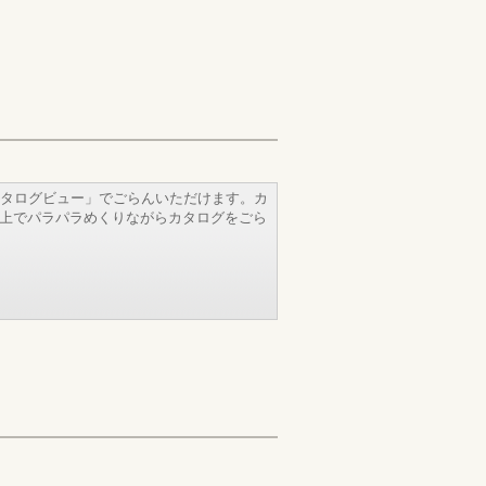
タログビュー」でごらんいただけます。カ
b上でパラパラめくりながらカタログをごら