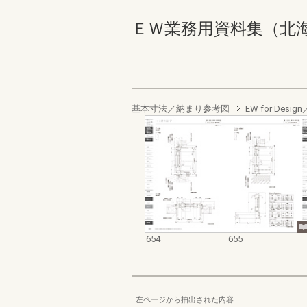
ＥＷ業務用資料集（北海道地域
基本寸法／納まり参考図
EW for De
654
655
左ページから抽出された内容