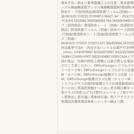
基本寸法／納まり参考図施工上の注意：巻末参照
ングル無縦断面図アングル無横断面図KD透湿防水
防水テ－プ(別売部品)防湿気密フィルム(別途)シ
途)361632.510232.51024813.56621.5w'：
寸法Ｗ4.5252066.5682068254.566.56540H048
プ（別売部品）透湿防水シ－ト（別途）先張防水
部品）防湿気密フィルム（別途）防水テープ(別売
グ(別途)透湿防水シ－ト(別途)防湿気密フィルム(
グ（別途）
65361631.510231.510213.521.566403066.567H2
内法基準寸法h'：内法寸法ハンドル位置P寸法H呼
（mm）H181870907.5H202070907.5H2222709
1600H/21600≦H907.5固定H048G10301C65
品の色は、印刷の特性上実物とは多少異なる場合
のでご了承ください。EWforDesignトリプル
ドーオークW）EWforDesignトリプルガラス仕
W・オークW）EWforDesign複層ガラス仕様（
W）EWforDesign複層ガラス仕様（チェリーW
トリプルガラス仕様EW複層ガラス仕様装飾窓縦
すべり出し窓高所用横すべり出し窓大開口横すべ
窓テラスFIX窓上げ下げ窓FSドレーキップ窓デ
し窓突出し窓引違い窓単体引違い窓ドアテラスド
有償品共通有償品単体シャッター納まり図