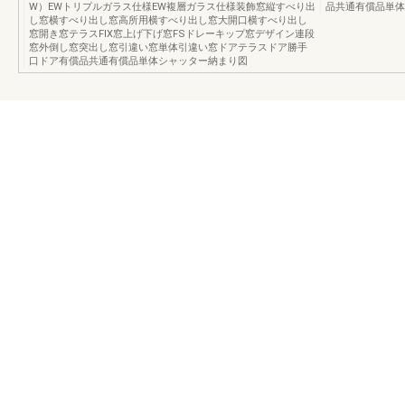
W）EWトリプルガラス仕様EW複層ガラス仕様装飾窓縦すべり出
品共通有償品単体
し窓横すべり出し窓高所用横すべり出し窓大開口横すべり出し
窓開き窓テラスFIX窓上げ下げ窓FSドレーキップ窓デザイン連段
窓外倒し窓突出し窓引違い窓単体引違い窓ドアテラスドア勝手
口ドア有償品共通有償品単体シャッター納まり図