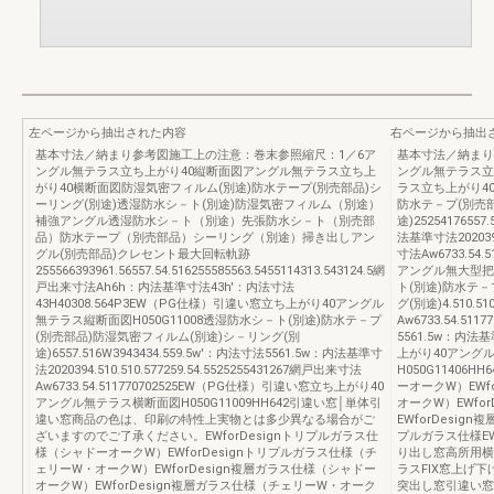
左ページから抽出された内容
右ページから抽出
基本寸法／納まり参考図施工上の注意：巻末参照縮尺：1／6ア
基本寸法／納まり
ングル無テラス立ち上がり40縦断面図アングル無テラス立ち上
ングル無テラス立
がり40横断面図防湿気密フィルム(別途)防水テープ(別売部品)シ
ラス立ち上がり4
ーリング(別途)透湿防水シ－ト(別途)防湿気密フィルム（別途）
防水テ－プ(別売
補強アングル透湿防水シ－ト（別途）先張防水シ－ト（別売部
途)25254176557
品）防水テープ（別売部品）シーリング（別途）掃き出しアン
法基準寸法2020394.
グル(別売部品)クレセント最大回転軌跡
寸法Aw6733.5
255566393961.56557.54.516255585563.5455114313.543124.5網
アングル無大型把手
戸出来寸法Ah6h：内法基準寸法43h'：内法寸法
ト(別途)防水テ－
43H40308.564P3EW（PG仕様）引違い窓立ち上がり40アングル
グ(別途)4.510.51
無テラス縦断面図H050G11008透湿防水シ－ト(別途)防水テ－プ
Aw6733.54.511
(別売部品)防湿気密フィルム(別途)シ－リング(別
5561.5w：内法
途)6557.516W3943434.559.5w'：内法寸法5561.5w：内法基準寸
上がり40アング
法2020394.510.510.577259.54.5525255431267網戸出来寸法
H050G11406H
Aw6733.54.511770702525EW（PG仕様）引違い窓立ち上がり40
ーオークW）EWf
アングル無テラス横断面図H050G11009HH642引違い窓│単体引
オークW）EWfo
違い窓商品の色は、印刷の特性上実物とは多少異なる場合がご
EWforDesi
ざいますのでご了承ください。EWforDesignトリプルガラス仕
プルガラス仕様E
様（シャドーオークW）EWforDesignトリプルガラス仕様（チ
り出し窓高所用横
ェリーW・オークW）EWforDesign複層ガラス仕様（シャドー
ラスFIX窓上げ
オークW）EWforDesign複層ガラス仕様（チェリーW・オーク
突出し窓引違い窓