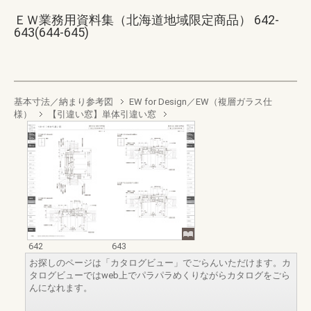
ＥＷ業務用資料集（北海道地域限定商品） 642-
643(644-645)
基本寸法／納まり参考図
EW for Design／EW（複層ガラス仕
様）
【引違い窓】単体引違い窓
642
643
お探しのページは「カタログビュー」でごらんいただけます。カ
タログビューではweb上でパラパラめくりながらカタログをごら
んになれます。