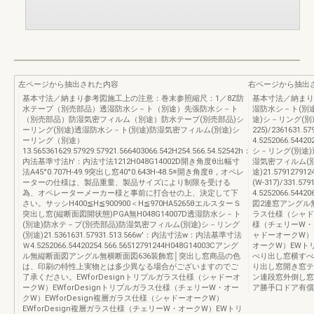
左ページから抽出された内容
右ページから抽出
基本寸法／納まり参考図施工上の注意：巻末参照縮尺：1／8Z防
基本寸法／納まり
水テープ（別売部品）透湿防水シ－ト（別途）先張防水シ－ト
湿防水シ－ト(別
（別売部品）防湿気密フィルム（別途）防水テープ(別売部品)シ
途)シ－リング(別途)
ーリング(別途)透湿防水シ－ト(別途)防湿気密フィルム(別途)シ
225)/2361631
ーリング（別途）
4.5252066.5442
13.565361629.57929.57921.566403066.542H254.566.54.52542h：
シ－リング(別途)
内法基準寸法h'：内法寸法1212H048G14002D開き角度θ出幅寸
湿気密フィルム(
法A45°0.707H-49.9突出し窓40°0.643H-48.5※開き角度θ，オペレ
途)21.579127912
ーターの仕様は、製品重量、製品サイズにより制限を受ける
(W-317)/331
為、オペレーターメーカー様と事前に打合せの上、決定して下
4.5252066.54
さい。サッシH400≦H≦900900＜H≦970HA5265θエルスターＳ
図2連窓アングル無横
突出し窓(縦断面図開状態)PGA無H048G14007D透湿防水シ－ト
ラス仕様（シャドー
(別途)防水テ－プ(別売部品)防湿気密フィルム(別途)シ－リング
様（チェリーW・オ
(別途)21.5361631.57931.513.566w'：内法寸法w：内法基準寸法
ャドーオークW）E
Ｗ4.5252066.54420254.566.56512791244H048G14003Cアング
オークW）EWト
ル無縦断面図アングル無横断面図636装飾窓│突出し窓商品の色
べり出し窓横すべ
は、印刷の特性上実物とは多少異なる場合がございますのでご
り出し窓開き窓テ
了承ください。EWforDesignトリプルガラス仕様（シャドーオ
ン連段窓外倒し窓
ークW）EWforDesignトリプルガラス仕様（チェリーW・オー
ア勝手口ドア有償
クW）EWforDesign複層ガラス仕様（シャドーオークW）
EWforDesign複層ガラス仕様（チェリーW・オークW）EWトリ