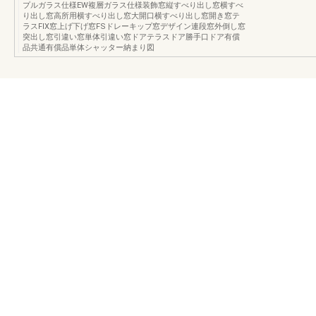
プルガラス仕様EW複層ガラス仕様装飾窓縦すべり出し窓横すべ
り出し窓高所用横すべり出し窓大開口横すべり出し窓開き窓テ
ラスFIX窓上げ下げ窓FSドレーキップ窓デザイン連段窓外倒し窓
突出し窓引違い窓単体引違い窓ドアテラスドア勝手口ドア有償
品共通有償品単体シャッター納まり図