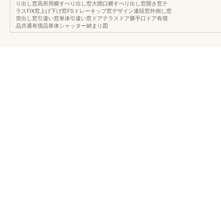
り出し窓高所用横すべり出し窓大開口横すべり出し窓開き窓テ
ラスFIX窓上げ下げ窓FSドレーキップ窓デザイン連段窓外倒し窓
突出し窓引違い窓単体引違い窓ドアテラスドア勝手口ドア有償
品共通有償品単体シャッター納まり図