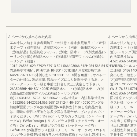
左ページから抽出された内容
右ページから抽出
基本寸法／納まり参考図施工上の注意：巻末参照縮尺：1／8Y防
基本寸法／納まり
水テープ（別売部品）透湿防水シ－ト（別途）先張防水シ－ト
湿防水シ－ト(別
（別売部品）防湿気密フィルム（別途）防水テープ(別売部品)シ
途)シ－リング(別途)3
ーリング(別途)透湿防水シ－ト(別途)防湿気密フィルム(別途)シ
内法基準寸法Ｗ
ーリング（別途）
4.5252066.5442
10121265361629.57929.57913.521.566403066.542H254.566.54.52542h：
(W‑225)/2
内法基準寸法h'：内法寸法H048G14001D開き角度θ出幅寸法
二連窓H048G1
A45°0.707H-49.9外倒し窓60°0.866H-53.1※開き角度θ，オペレー
突出し窓二連窓シ
ターの仕様は､製品重量､製品サイズにより制限を受ける為、オ
プ(別売部品)防湿
ペレーターメーカー様と事前に打合せの上､決定して下さい。
途)21.579127912
26A5265θHH048G14006D透湿防水シ－ト(別途)防水テ－プ(別
(W-317)/331
売部品)防湿気密フィルム(別途)シ－リング(別
4.5252066.54
途)21.5361631.57931.513.566w'：内法寸法w：内法基準寸法Ｗ
図2連窓アングル無横
4.5252066.54420254.566.56512791244H048G14003Cアングル
ラス仕様（シャドー
無縦断面図アングル無横断面図634装飾窓│外倒し窓商品の色
様（チェリーW・オ
は、印刷の特性上実物とは多少異なる場合がございますのでご
ャドーオークW）E
了承ください。EWforDesignトリプルガラス仕様（シャドーオ
オークW）EWト
ークW）EWforDesignトリプルガラス仕様（チェリーW・オー
べり出し窓横すべ
クW）EWforDesign複層ガラス仕様（シャドーオークW）
り出し窓開き窓テ
EWforDesign複層ガラス仕様（チェリーW・オークW）EWトリ
ン連段窓外倒し窓
プルガラス仕様EW複層ガラス仕様装飾窓縦すべり出し窓横すべ
ア勝手口ドア有償