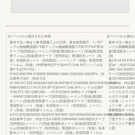
左ページから抽出された内容
右ページから抽出
基本寸法／納まり参考図施工上の注意：巻末参照縮尺：1／8ア
基本寸法／納まり
ングル無縦断面図F/S部アングル無縦断面図T/F部TF/FSFF防水
ングル無横断面図
テープ(別売部品)シーリング(別途)透湿防水シート(別途)防湿気
途)透湿防水シー
密フィルム(別途)防水テープ（別売部品）透湿防水シート（別
(別
途）先張防水シート（別売部品）シーリング（別途）防湿気密
途)25.54.54.518
フィルム（別途）HH呼称特注P寸法H-HT/2-66.5HTハンドル位
定)w'：内法寸法
置P寸法(TF/FS)－－
2041.559.562
H16216901094.5105829.5595966.53066.522H254.52522Ph：内
テープ(別売部品)
法基準寸法h'：内法寸法
途)25.5592222W
41.559.513.525.56265361629.54.5HF92HT(C)405364.5HH1818702070H
66.520w：内法
呼称H20特注1174.51374.5P寸法H-HT/2-66.5HTハンドル位置P
2025W2541.559.
寸法(TFT/3F)12581258－－H131370874.5858タイプS備考－－
トリプルガラス仕様
－H049G12001D防水テープ(別売部品)シーリング(別途)透湿防
ルガラス仕様（チェ
水シート(別途)防湿気密フィルム(別途)防水テープ（別売部品）
ス仕様（シャドーオ
透湿防水シート（別途）先張防水シート（別売部品）シーリン
ェリーW・オーク
グ（別途）防湿気密フィルム（別途）
装飾窓縦すべり出
4.513.523238252525.5622918.5HF9241.559.559562565361664.54066.5HS66.5H25
開口横すべり出し
内法基準寸法h'：内法寸法4.53032.559H049G16001B防水テープ
プ窓デザイン連段
(別売部品)シーリング(別途)透湿防水シート(別途)防湿気密フィ
アテラスドア勝手
ルム(別途)防水テープ（別売部品）透湿防水シート（別途）先張
り図
防水シート（別売部品）シーリング（別途）防湿気密フィルム