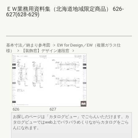
ＥＷ業務用資料集（北海道地域限定商品） 626-
627(628-629)
基本寸法／納まり参考図
EW for Design／EW（複層ガラス仕
様）
【装飾窓】デザイン連段窓
626
627
お探しのページは「カタログビュー」でごらんいただけます。カ
タログビューではweb上でパラパラめくりながらカタログをごら
んになれます。