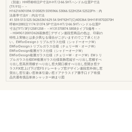
（別途）HH呼称特注P寸法H-HT/2-66.5HTハンドル位置P寸法
(TF/FS)－－
H16216901094.5105829.5595966.53066.522H254.52522Ph：内
法基準寸法h'：内法寸法
41.559.513.525.56265361629.54.5HF92HT(C)405364.5HH1818702070H
呼称H20特注1174.51374.5P寸法H-HT/2-66.5HTハンドル位置P
寸法(TFT/3F)12581258－－H131370874.5858タイプS備考－－
－H049G12001D626装飾窓│デザイン連段窓商品の色は、印刷の
特性上実物とは多少異なる場合がございますのでご了承くださ
い。EWforDesignトリプルガラス仕様（シャドーオークW）
EWforDesignトリプルガラス仕様（チェリーW・オークW）
EWforDesign複層ガラス仕様（シャドーオークW）
EWforDesign複層ガラス仕様（チェリーW・オークW）EWトリ
プルガラス仕様EW複層ガラス仕様装飾窓縦すべり出し窓横すべ
り出し窓高所用横すべり出し窓大開口横すべり出し窓開き窓テ
ラスFIX窓上げ下げ窓FSドレーキップ窓デザイン連段窓外倒し窓
突出し窓引違い窓単体引違い窓ドアテラスドア勝手口ドア有償
品共通有償品単体シャッター納まり図