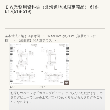
ＥＷ業務用資料集（北海道地域限定商品） 616-
617(618-619)
基本寸法／納まり参考図
EW for Design／EW（複層ガラス仕
様）
【装飾窓】開き窓テラス
616
617
お探しのページは「カタログビュー」でごらんいただけます。カ
タログビューではweb上でパラパラめくりながらカタログをごら
んになれます。