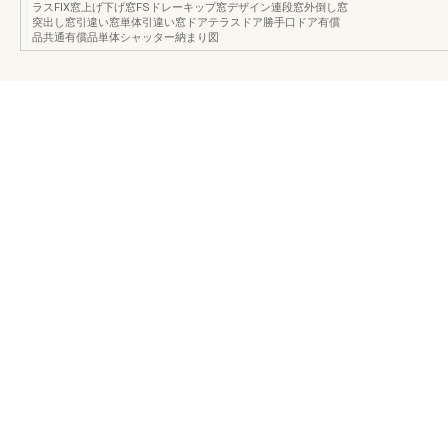
ラスFIX窓上げ下げ窓FSドレーキップ窓デザイン連段窓外倒し窓
突出し窓引違い窓単体引違い窓ドアテラスドア勝手口ドア有償
品共通有償品単体シャッター納まり図