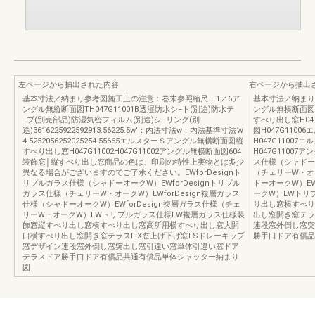
左ページから抽出された内容
右ページから抽出
基本寸法／納まり参考図施工上の注意：巻末参照縮尺：1／6ア
基本寸法／納まり
ングル無縦断面図TH047G11001B透湿防水シ−ト(別途)防水テ
ングル無横断面図
−プ(別売部品)防湿気密フィルム(別途)シ−リング(別
すべり出し窓H04
途)3616225922592913.56225.5w'：内法寸法w：内法基準寸法Ｗ
図H047G110
4.5252056252025254.55665エルスターＳアングル無横断面図縦
H047G1100
すべり出し窓H047G11002H047G11002アングル無横断面図604
H047G11007
装飾窓│縦すべり出し窓商品の色は、印刷の特性上実物とは多少
ス仕様（シャドーオ
異なる場合がございますのでご了承ください。EWforDesignト
（チェリーW・オー
リプルガラス仕様（シャドーオークW）EWforDesignトリプル
ドーオークW）EW
ガラス仕様（チェリーW・オークW）EWforDesign複層ガラス
ークW）EWトリ
仕様（シャドーオークW）EWforDesign複層ガラス仕様（チェ
り出し窓横すべり
リーW・オークW）EWトリプルガラス仕様EW複層ガラス仕様装
出し窓開き窓テラ
飾窓縦すべり出し窓横すべり出し窓高所用横すべり出し窓大開
連段窓外倒し窓突
口横すべり出し窓開き窓テラスFIX窓上げ下げ窓FSドレーキップ
勝手口ドア有償品
窓デザイン連段窓外倒し窓突出し窓引違い窓単体引違い窓ドア
テラスドア勝手口ドア有償品共通有償品単体シャッター納まり
図