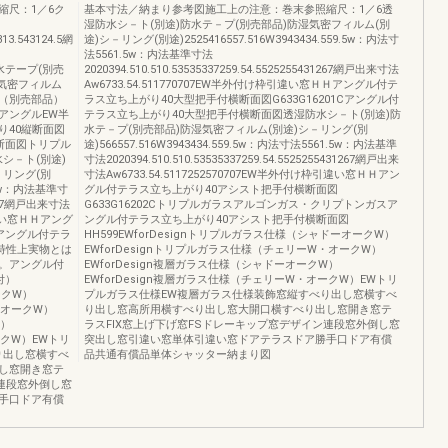
縮尺：1／6ク
基本寸法／納まり参考図施工上の注意：巻末参照縮尺：1／6透
湿防水シ－ト(別途)防水テ－プ(別売部品)防湿気密フィルム(別
313.543124.5網
途)シ－リング(別途)2525416557.516W3943434.559.5w：内法寸
法5561.5w：内法基準寸法
防水テープ(別売
2020394.510.510.53535337259.54.5525255431267網戸出来寸法
湿気密フィルム
Aw6733.54.511770707EW半外付け枠引違い窓ＨＨアングル付テ
（別売部品）
ラス立ち上がり40大型把手付横断面図G633G16201Cアングル付
アングルEW半
テラス立ち上がり40大型把手付横断面図透湿防水シ－ト(別途)防
り40縦断面図
水テ－プ(別売部品)防湿気密フィルム(別途)シ－リング(別
縦断面図トリプル
途)566557.516W3943434.559.5w：内法寸法5561.5w：内法基準
シ－ト(別途)
寸法2020394.510.510.53535337259.54.5525255431267網戸出来
－リング(別
寸法Aw6733.54.5117252570707EW半外付け枠引違い窓ＨＨアン
1.5w：内法基準寸
グル付テラス立ち上がり40アシスト把手付横断面図
31267網戸出来寸法
G633G16202Cトリプルガラスアルゴンガス・クリプトンガスア
枠引違い窓ＨＨアング
ングル付テラス立ち上がり40アシスト把手付横断面図
Cアングル付テラ
HH599EWforDesignトリプルガラス仕様（シャドーオークW）
の特性上実物とは
EWforDesignトリプルガラス仕様（チェリーW・オークW）
。アングル付
EWforDesign複層ガラス仕様（シャドーオークW）
付）
EWforDesign複層ガラス仕様（チェリーW・オークW）EWトリ
ークW）
プルガラス仕様EW複層ガラス仕様装飾窓縦すべり出し窓横すべ
・オークW）
り出し窓高所用横すべり出し窓大開口横すべり出し窓開き窓テ
W）
ラスFIX窓上げ下げ窓FSドレーキップ窓デザイン連段窓外倒し窓
ークW）EWトリ
突出し窓引違い窓単体引違い窓ドアテラスドア勝手口ドア有償
り出し窓横すべ
品共通有償品単体シャッター納まり図
し窓開き窓テ
ン連段窓外倒し窓
手口ドア有償