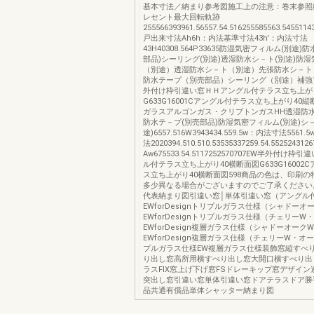
基本寸法／納まり参考図施工上の注意：巻末参照
レセント最大回転軌跡
255566393961.56557.54.516255585563.5455114
戸出来寸法Ah6h：内法基準寸法43h'：内法寸法
43H40308.564P33635防湿気密フィルム(別途)
部品)シーリング(別途)透湿防水シ－ト(別途)防
（別途）透湿防水シ－ト（別途）先張防水シ－ト
防水テープ（別売部品）シーリング（別途）補強
外付け枠引違い窓ＨＨアングル付テラス立ち上が
G633G16001Cアングル付テラス立ち上がり40
ガラスアルゴンガス・クリプトンガスHH透湿防水
防水テ－プ(別売部品)防湿気密フィルム(別途)シ
途)6557.516W3943434.559.5w：内法寸法556
法2020394.510.510.53535337259.54.552524
Aw675533.54.5117252570707EW半外付け
ル付テラス立ち上がり40横断面図G633G16002
ス立ち上がり40横断面図598商品の色は、印刷
多少異なる場合がございますのでご了承ください
代表納まり図引違い窓│単体引違い窓（アングル
EWforDesignトリプルガラス仕様（シャドーオ
EWforDesignトリプルガラス仕様（チェリーW
EWforDesign複層ガラス仕様（シャドーオーク
EWforDesign複層ガラス仕様（チェリーW・オ
プルガラス仕様EW複層ガラス仕様装飾窓縦すべ
り出し窓高所用横すべり出し窓大開口横すべり出
ラスFIX窓上げ下げ窓FSドレーキップ窓デザイ
突出し窓引違い窓単体引違い窓ドアテラスドア勝
品共通有償品単体シャッター納まり図