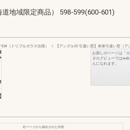
限定商品） 598-599(600-601)
sign／EW（トリプルガラス仕様）
【アングル付 引違い窓】単体引違い窓（ア
お探しのページは「カ
タログビューではwe
んになれます。
右ページから抽出された内容