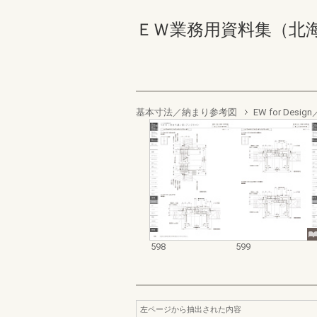
ＥＷ業務用資料集（北海道地域
基本寸法／納まり参考図
EW for De
598
599
左ページから抽出された内容