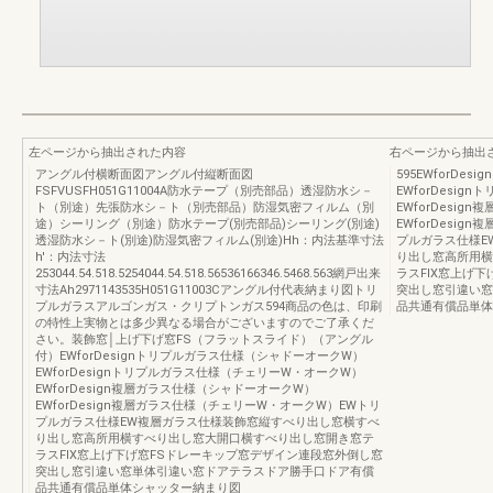
左ページから抽出された内容
右ページから抽出
アングル付横断面図アングル付縦断面図
595EWforD
FSFVUSFH051G11004A防水テープ（別売部品）透湿防水シ－
EWforDesi
ト（別途）先張防水シ－ト（別売部品）防湿気密フィルム（別
EWforDesi
途）シーリング（別途）防水テープ(別売部品)シーリング(別途)
EWforDesi
透湿防水シ－ト(別途)防湿気密フィルム(別途)Hh：内法基準寸法
プルガラス仕様E
h'：内法寸法
り出し窓高所用横
253044.54.518.5254044.54.518.56536166346.5468.563網戸出来
ラスFIX窓上げ
寸法Ah2971143535H051G11003Cアングル付代表納まり図トリ
突出し窓引違い窓
プルガラスアルゴンガス・クリプトンガス594商品の色は、印刷
品共通有償品単体
の特性上実物とは多少異なる場合がございますのでご了承くだ
さい。装飾窓│上げ下げ窓FS（フラットスライド）（アングル
付）EWforDesignトリプルガラス仕様（シャドーオークW）
EWforDesignトリプルガラス仕様（チェリーW・オークW）
EWforDesign複層ガラス仕様（シャドーオークW）
EWforDesign複層ガラス仕様（チェリーW・オークW）EWトリ
プルガラス仕様EW複層ガラス仕様装飾窓縦すべり出し窓横すべ
り出し窓高所用横すべり出し窓大開口横すべり出し窓開き窓テ
ラスFIX窓上げ下げ窓FSドレーキップ窓デザイン連段窓外倒し窓
突出し窓引違い窓単体引違い窓ドアテラスドア勝手口ドア有償
品共通有償品単体シャッター納まり図