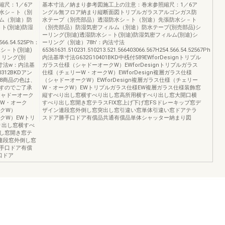
縮尺：1／6ア
基本寸法／納まり参考図施工上の注意：巻末参照縮尺：1／6ア
水シ－ト（別
ングル無フロア納まり縦断面図トリプルガラスアルゴンガス防
ム（別途）防
水テープ（別売部品）透湿防水シ－ト（別途）先張防水シ－ト
ト(別途)防湿
（別売部品）防湿気密フィルム（別途）防水テープ(別売部品)シ
ーリング(別途)透湿防水シ－ト(別途)防湿気密フィルム(別途)シ
.566.54.525Ph：
ーリング（別途）78h'：内法寸法
水シ－ト(別途)
65361631.510231.510213.521.566403066.567H254.566.54.52567Ph：
－リング(別
内法基準寸法G632G10401BKD中桟付589EWforDesignトリプル
'：内法寸法w：内法基
ガラス仕様（シャドーオークW）EWforDesignトリプルガラス
10312BKDアン
仕様（チェリーW・オークW）EWforDesign複層ガラス仕様
8商品の色は、
（シャドーオークW）EWforDesign複層ガラス仕様（チェリー
すのでご了承
W・オークW）EWトリプルガラス仕様EW複層ガラス仕様装飾窓
（シャドーオーク
縦すべり出し窓横すべり出し窓高所用横すべり出し窓大開口横
ーW・オーク
すべり出し窓開き窓テラスFIX窓上げ下げ窓FSドレーキップ窓デ
ークW）
ザイン連段窓外倒し窓突出し窓引違い窓単体引違い窓ドアテラ
ークW）EWトリ
スドア勝手口ドア有償品共通有償品単体シャッター納まり図
り出し窓横すべ
し窓開き窓テ
ン連段窓外倒し窓
手口ドア有償
口ドア