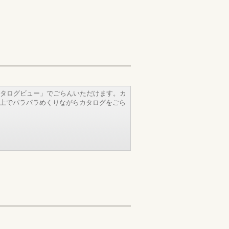
タログビュー」でごらんいただけます。カ
b上でパラパラめくりながらカタログをごら