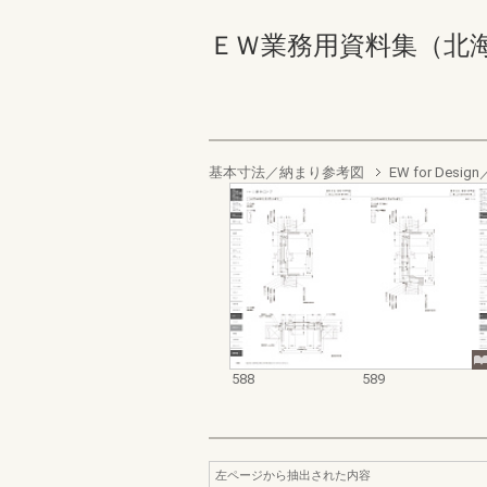
ＥＷ業務用資料集（北海道地域
基本寸法／納まり参考図
EW for De
588
589
左ページから抽出された内容