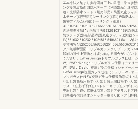
基本寸法／納まり参考図施工上の注意：巻末参照
ングル無縦断面図防水テープ（別売部品）透湿防
途）先張防水シ－ト（別売部品）防湿気密フィル
水テープ(別売部品)シーリング(別途)透湿防水シ－
気密フィルム(別途)シーリング（別途）
31.510231.510213.521.566653616403066.5H254
内法基準寸法h'：内法寸法G632G10311B透湿防
防水テ－プ(別売部品)防湿気密フィルム(別途)シ
途)361632.510232.51024813.5406621.5w
準寸法Ｗ4.5252066.5682068254.566.565G632G
グル無横断面図トリプルガラスクリプトンガス58
印刷の特性上実物とは多少異なる場合がございま
ください。EWforDesignトリプルガラス仕様
W）EWforDesignトリプルガラス仕様（チェリ
W）EWforDesign複層ガラス仕様（シャドーオ
EWforDesign複層ガラス仕様（チェリーW・オ
プルガラス仕様EW複層ガラス仕様装飾窓縦すべ
り出し窓高所用横すべり出し窓大開口横すべり出
ラスFIX窓上げ下げ窓FSドレーキップ窓デザイ
突出し窓引違い窓単体引違い窓ドアテラスドア勝
品共通有償品単体シャッター納まり図ドア│勝手