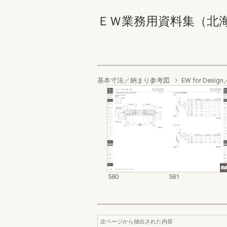
ＥＷ業務用資料集（北海道地域
基本寸法／納まり参考図
EW for De
580
581
左ページから抽出された内容