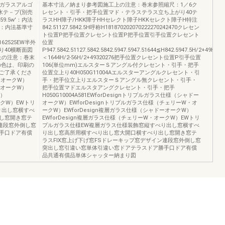
ルガラスアルゴ
基本寸法／納まり参考図施工上の注意：巻末参照縮尺：1／6ク
水テ－プ(別売
レセント・引手・把手位置マド・テラステラス立ち上がり40テ
9.5w'：内法
ラスHH障子/HKK障子HHセレクト障子HKKセレクト障子H特注
12w：内法基準寸
842.51127.5842.5H呼称H181870202070222270242470クレセン
ト位置P把手位置クレセント位置P把手位置引手位置クレセント
.5162525EW半外
位置
り40横断面図
P947.5842.51127.5842.5842.5947.5947.51644≦H842.5947.5H/2+49H
工上の注意：巻末
＜1644H/2‑56H/2+49320276把手位置クレセント位置P引手位置
の色は、印刷の
106(単位mm)エルスターＳアングル付クレセント・引手・把手
ご了承くださ
位置立上り40H050G11004Aエルスターアングルクレセント・引
ーオークW）
手・把手位立上りエルスターＳアングル無クレセント・引手・
・オークW）
把手位置マドエルスタアングクレセント・引手・把手
W）
H050G10004A581EWforDesignトリプルガラス仕様（シャドー
ークW）EWトリ
オークW）EWforDesignトリプルガラス仕様（チェリーW・オ
り出し窓横すべ
ークW）EWforDesign複層ガラス仕様（シャドーオークW）
し窓開き窓テ
EWforDesign複層ガラス仕様（チェリーW・オークW）EWトリ
ン連段窓外倒し窓
プルガラス仕様EW複層ガラス仕様装飾窓縦すべり出し窓横すべ
手口ドア有償
り出し窓高所用横すべり出し窓大開口横すべり出し窓開き窓テ
ラスFIX窓上げ下げ窓FSドレーキップ窓デザイン連段窓外倒し窓
突出し窓引違い窓単体引違い窓ドアテラスドア勝手口ドア有償
品共通有償品単体シャッター納まり図