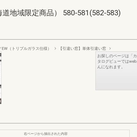
限定商品） 580-581(582-583)
sign／EW（トリプルガラス仕様）
【引違い窓】単体引違い窓
お探しのページは「カ
タログビューではwe
んになれます。
右ページから抽出された内容