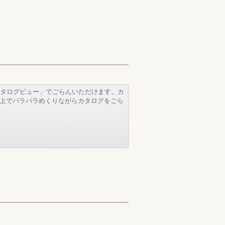
タログビュー」でごらんいただけます。カ
b上でパラパラめくりながらカタログをごら