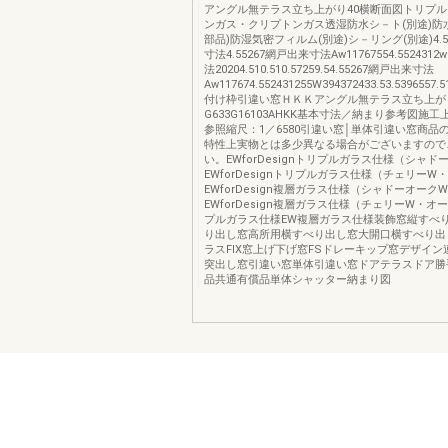
アングル無テラス立ち上がり40横断面図トリプ
ンガス・クリプトンガス透湿防水シ－ト(別途)防
部品)防湿気密フィルム(別途)シ－リング(別途)4.55
寸法4.55267網戸出来寸法Aw11767554.55243
法20204.510.510.57259.54.55267網戸出来寸法
Aw117674.552431255W394372433.53.5396557
付け枠引違い窓ＨＫＫアングル無テラス立ち上が
G633G16103AHKK基本寸法／納まり参考図施
参照縮尺：1／6580引違い窓│単体引違い窓商品
特性上実物とは多少異なる場合がございますので
い。EWforDesignトリプルガラス仕様（シャド
EWforDesignトリプルガラス仕様（チェリーW
EWforDesign複層ガラス仕様（シャドーオーク
EWforDesign複層ガラス仕様（チェリーW・オ
プルガラス仕様EW複層ガラス仕様装飾窓縦すべ
り出し窓高所用横すべり出し窓大開口横すべり出
ラスFIX窓上げ下げ窓FSドレーキップ窓デザイ
突出し窓引違い窓単体引違い窓ドアテラスドア勝
品共通有償品単体シャッター納まり図