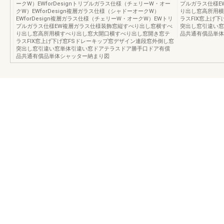
ークW）EWforDesignトリプルガラス仕様（チェリーW・オー
プルガラス仕様E
クW）EWforDesign複層ガラス仕様（シャドーオークW）
り出し窓高所用横
EWforDesign複層ガラス仕様（チェリーW・オークW）EWトリ
ラスFIX窓上げ
プルガラス仕様EW複層ガラス仕様装飾窓縦すべり出し窓横すべ
突出し窓引違い窓
り出し窓高所用横すべり出し窓大開口横すべり出し窓開き窓テ
品共通有償品単体
ラスFIX窓上げ下げ窓FSドレーキップ窓デザイン連段窓外倒し窓
突出し窓引違い窓単体引違い窓ドアテラスドア勝手口ドア有償
品共通有償品単体シャッター納まり図