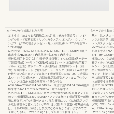
左ページから抽出された内容
右ページから抽出
基本寸法／納まり参考図施工上の注意：巻末参照縮尺：1／6ア
基本寸法／納まり
ングル無マド縦断面図トリプルガラスアルゴンガス・クリプト
ングル無テラス縦
ンガスH≧770の場合クレセント最大回転軌跡H＜770の場合W＞
トンガスクレセン
1690の場合
2552662525958.5
592525951.56557.54.516255285556.5455114313.543124.5網戸
戸出来寸法Ah6h
出来寸法Ah25526h：内法基準寸法57h'：内法寸法
5711.5H40
57H52.557.5403010.511.554P防湿気密フィルム(別途)防水テー
機種については補
プ(別売部品)シーリング(別途)透湿防水シ－ト(別途)防湿気密フ
密フィルム(別途)
ィルム（別途）防水テープ（別売部品）透湿防水シ－ト（別
水シ－ト(別途)
途）先張防水シ－ト（別売部品）シーリング（別途）EW半外付
品）透湿防水シ－
け枠引違い窓ＨＨアングル無マド縦断面図G633G10001C透湿防
リング（別途）補
水シ－ト(別途)防水テ－プ(別売部品)防湿気密フィルム(別途)シ
ラス縦断面図G633
－リング(別途)4枚建合掌部W＞1690の場合
内法基準寸法202025
6557.516W255765574.549.549.5w：内法寸法5254.54.55267網戸
法5261.54.5521
出来寸法Aw11767524.5524312w：内法基準寸法
Aw675233.5
202025304.513.513.563637EW半外付け枠引違い窓ＨＨアングル
湿気密フィルム(
無マド横断面図G633G10002EHHアングル無マド横断面図一部機
ＨＨアングル無テラ
種に補強アングルが取付きます｡取付機種については補強アング
横断面図571EW
ル取付機種をご覧ください｡570引違い窓│単体引違い窓商品の色
クW）EWforD
は、印刷の特性上実物とは多少異なる場合がございますのでご
W）EWforDe
了承ください。EWforDesignトリプルガラス仕様（シャドーオ
EWforDesi