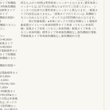
00耐風タイプ単機能
枠立ち上がり40用は専用単体シャッターとなります｡通常単体シ
84,900換気機能
ャッターとは､以下の点が異なりますのでご注意ください｡・シ
00手動標準タイプ
ャッターの出来寸が通常単体シャッターと異なります｡・耐風タ
0耐風タイプ
イプの設定はありません｡・採風タイプのリモコンは､高機能リ
00換気機能付差額+
モコンのみとなります｡・ボックスはS型同梱のみとなります｡
称
（ 部が対象範囲）●本体にボックスS型を同梱セット価格対
プ単機能リモコン
象範囲ガイドレール単体枠標準タイプ本体（リモコン本体同
モコン
梱）採風タイプ本体（リモコン本体同梱）耐風タイプ本体（リ
モコン本体同梱）標準タイプ本体換気機能なし換気機能付電動
モコン
手動耐風タイプ本体換気機能なし換気機能付Ｓ型
+¥8,800+
200耐風タイプ
+¥8,800+
クスＳ型電動標準タイ
0採風タイプ高機能
単機能リモコ
ー換気機能付差額ー
ト差額電動標準タイ
¥15,800+
4,600+
700+¥6,100+
1,800+
¥13,300耐風タイ
00+¥4,600●セッ
スS型は本体梱
合は､ボックス
スS型同梱セッ
無､付の選択品