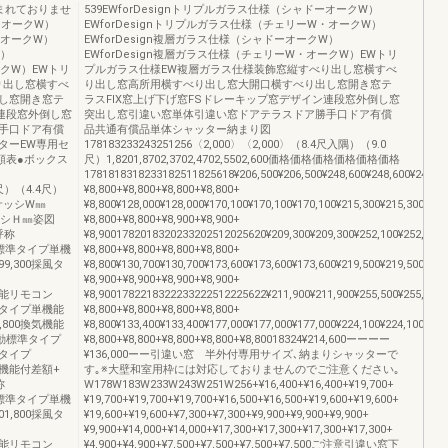
まれておりませ
539EWforDesignトリプルガラス仕様（シャドーオークW）
ーオークW）
EWforDesignトリプルガラス仕様（チェリーW・オークW）
・オークW）
EWforDesign複層ガラス仕様（シャドーオークW）
W）
EWforDesign複層ガラス仕様（チェリーW・オークW）EWトリ
ークW）EWトリ
プルガラス仕様EW複層ガラス仕様装飾窓縦すべり出し窓横すべ
り出し窓横すべ
り出し窓高所用横すべり出し窓大開口横すべり出し窓開き窓テ
し窓開き窓テ
ラスFIX窓上げ下げ窓FSドレーキップ窓デザイン連段窓外倒し窓
ン連段窓外倒し窓
突出し窓引違い窓単体引違い窓ドアテラスドア勝手口ドア有償
手口ドア有償
品共通有償品単体シャッター納まり図
ターEW専用セ
178183233243251256〈2,000〉〈2,000〉（8.4尺入隅）（9.0
額表●ボックス
尺）1,8201,8702,3702,4702,5502,600価格価格価格価格価格価格
1781818318233182511825618¥206,500¥206,500¥248,600¥248,600¥248,600
5尺）（4.4尺）
¥8,800+¥8,800+¥8,800+¥8,800+
）サッシW㎜
¥8,800¥128,000¥128,000¥170,100¥170,100¥170,100¥215,300¥215,300¥307
称高サッシＨ㎜姿図
¥8,800+¥8,800+¥8,900+¥8,900+
呼称
¥8,9001782018320233202512025620¥209,300¥209,300¥252,100¥252,100¥2
型電動標準タイプ単機
¥8,800+¥8,800+¥8,800+¥8,800+
199,300採風タ
¥8,800¥130,700¥130,700¥173,600¥173,600¥173,600¥219,500¥219,500¥313
¥8,900+¥8,900+¥8,900+¥8,900+
00単機能リモコン
¥8,9001782218322233222512225622¥211,900¥211,900¥255,500¥255,500¥2
00耐風タイプ単機能
¥8,800+¥8,800+¥8,800+¥8,800+
80,800換気機能
¥8,800¥133,400¥133,400¥177,000¥177,000¥177,000¥224,100¥224,100¥319
00手動標準タイプ
¥8,800+¥8,800+¥8,800+¥8,800+¥8,80018324¥214,600ーーーー
0耐風タイプ
¥136,000ーー引違い窓 半外付専用サイズ､納まりシャッターで
00換気機能付差額+
す｡※大壁和室用枠には対応しておりませんのでご注意ください｡
称
W178W183W233W243W251W256+¥16,400+¥16,400+¥19,700+
型電動標準タイプ単機
¥19,700+¥19,700+¥19,700+¥16,500+¥16,500+¥19,600+¥19,600+
201,800採風タ
¥19,600+¥19,600+¥7,300+¥7,300+¥9,900+¥9,900+¥9,900+
¥9,900+¥14,000+¥14,000+¥17,300+¥17,300+¥17,300+¥17,300+
00単機能リモコン
¥4,900+¥4,900+¥7,500+¥7,500+¥7,500+¥7,500ご注意引違い窓下