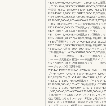
¥400,900¥406,400¥409,500¥410,600¥410,6
リモコン¥267,800¥277,500¥281,200¥284,900¥2
付差額+¥8,800+¥8,800+¥8,800+¥8,800+¥8,8
¥113,400¥119,100¥122,100¥123,300¥123,30
¥189,200¥199,000¥202,700¥206,400¥206,4
¥8,900+¥8,800+¥8,800+¥8,800+¥8,800222,270呼
150221602216522ボックスＳ型電動標準タイ
¥203,400¥204,700¥204,700採風タイプ高機能リ
¥472,100¥473,700¥473,700単機能リモコン
¥411,900¥413,400¥413,400耐風タイプ単機能リ
¥285,500¥289,400¥289,400換気機能付差額+¥8,900
¥8,800手動標準タイプ¥124,900¥126,200¥126,
¥207,000¥210,900¥210,900換気機能付差額+¥8,800
¥8,800242,470呼称150241602416524ボッ
プ単機能リモコン¥206,300¥207,500¥207,50
リモコンーーー単機能リモコンーーー耐風タイプ
ンーーー換気機能付差額ーーー手動標準タイプ
¥127,700¥129,000¥129,000耐風タイプーー
ーーボックスD型D型呼称幅
W114W119W128W133W150W160W165セッ
プ+¥14,400+¥14,400+¥15,200+¥15,200+¥15,600+
¥15,800採風タイプ+¥14,200+¥14,200+¥14,600+¥1
¥15,500+¥15,600+¥15,600耐風タイプ+¥5,700+¥5,
¥6,100+¥7,000+¥7,100+¥7,100手動標準タイプ+¥1
¥11,800+¥12,900+¥12,900+¥13,100+¥13,300+
プ+¥3,300+¥3,300+¥3,700+¥3,700+¥4,500+¥4,6
ト価格はボックスS型で表示しています｡●ボック
包と同梱となります｡●ボックスD型をご選択の場
D型（+ボックス無本体）差額表の金額がボック
トに加算されます｡●耐風タイプの本体は換気機能