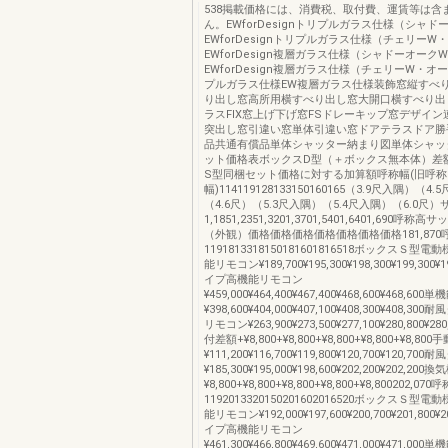
538掲載価格には、消費税、取付費、運賃等は含
ん。EWforDesignトリプルガラス仕様（シャド
EWforDesignトリプルガラス仕様（チェリーW
EWforDesign複層ガラス仕様（シャドーオーク
EWforDesign複層ガラス仕様（チェリーW・オ
プルガラス仕様EW複層ガラス仕様装飾窓縦すべ
り出し窓高所用横すべり出し窓大開口横すべり出
ラスFIX窓上げ下げ窓FSドレーキップ窓デザイ
突出し窓引違い窓単体引違い窓ドアテラスドア勝
品共通有償品単体シャッター納まり図単体シャッ
ット価格表ボックスD型（＋ボックス無本体）差
S型同梱セット価格に対する加算額呼称幅(旧呼称
幅)114119128133150160165（3.9尺入隅）（4.
（4.6尺）（5.3尺入隅）（5.4尺入隅）（6.0尺
1,1851,2351,3201,3701,5401,6401,690呼
（外観）価格価格価格価格価格価格価格181,870
1191813318150181601816518ボックスＳ
能リモコン¥189,700¥195,300¥198,300¥199,300¥
イプ高機能リモコン
¥459,000¥464,400¥467,400¥468,600¥468,6
¥398,600¥404,000¥407,100¥408,300¥408,3
リモコン¥263,900¥273,500¥277,100¥280,800¥2
付差額+¥8,800+¥8,800+¥8,800+¥8,800+¥8,8
¥111,200¥116,700¥119,800¥120,700¥120,70
¥185,300¥195,000¥198,600¥202,200¥202,2
¥8,800+¥8,800+¥8,800+¥8,800+¥8,800202,070呼
1192013320150201602016520ボックスＳ
能リモコン¥192,000¥197,600¥200,700¥201,800¥
イプ高機能リモコン
¥461,300¥466,800¥469,600¥471,000¥471,0