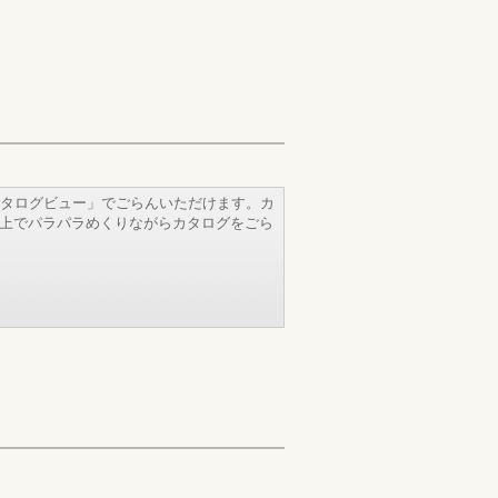
タログビュー」でごらんいただけます。カ
b上でパラパラめくりながらカタログをごら