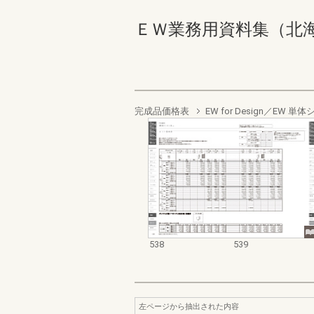
ＥＷ業務用資料集（北海道地域
完成品価格表
EW for Design／EW 
538
539
左ページから抽出された内容