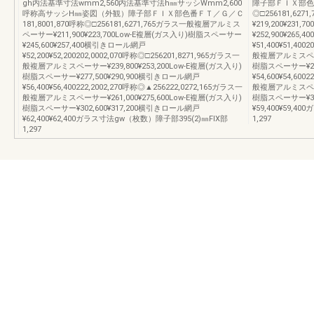
gh内法基準寸法wmm2,560内法基準寸法h㎜サッシWmm2,600
障子部ＦＩＸ部色番Ｆ
呼称高サッシH㎜姿図（外観）障子部ＦＩＸ部色番ＦＴ／Ｇ／Ｃ
◎□256181,6
181,8001,870呼称◎□256181,6271,765ガラス一般複層アルミス
¥219,200¥23
ペーサー¥211,900¥223,700Low-E複層(ガス入り)樹脂スペーサー
¥252,900¥265
¥245,600¥257,400横引きロール網戸
¥51,400¥51,40
¥52,200¥52,200202,0002,070呼称◎□256201,8271,965ガラス一
般複層アルミスペーサー
般複層アルミスペーサー¥239,800¥253,200Low-E複層(ガス入り)
樹脂スペーサー¥28
樹脂スペーサー¥277,500¥290,900横引きロール網戸
¥54,600¥54,60
¥56,400¥56,400222,2002,270呼称◎▲256222,0272,165ガラス一
般複層アルミスペーサー
般複層アルミスペーサー¥261,000¥275,600Low-E複層(ガス入り)
樹脂スペーサー¥31
樹脂スペーサー¥302,600¥317,200横引きロール網戸
¥59,400¥59,
¥62,400¥62,400ガラス寸法gw（枚数）障子部395(2)㎜FIX部
1,297
1,297