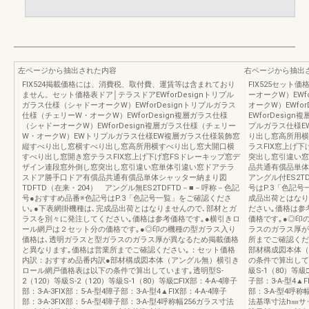
左ページから抽出された内容
右ページから抽出
FIX524掲載価格には、消費税、取付費、運賃等は含まれており
FIX525セット価
ません。セット価格表ドア│テラスドアEWforDesignトリプル
ーオークW）EWf
ガラス仕様（シャドーオークW）EWforDesignトリプルガラス
オークW）EWfo
仕様（チェリーW・オークW）EWforDesign複層ガラス仕様
EWforDesi
（シャドーオークW）EWforDesign複層ガラス仕様（チェリー
プルガラス仕様E
W・オークW）EWトリプルガラス仕様EW複層ガラス仕様装飾窓
り出し窓高所用横
縦すべり出し窓横すべり出し窓高所用横すべり出し窓大開口横
ラスFIX窓上げ
すべり出し窓開き窓テラスFIX窓上げ下げ窓FSドレーキップ窓デ
突出し窓引違い窓
ザイン連段窓外倒し窓突出し窓引違い窓単体引違い窓ドアテラ
品共通有償品単体
スドア勝手口ドア有償品共通有償品単体シャッター納まり図
アングル付ES2T
TDFTD（在来・204） アングル無ES2TDFTD－■－呼称－色記
号はP.3「色記
号●おすすめ品番※色記号はP.3「色記号一覧」をご確認くださ
成品出荷とはなり
い｡●下表網掛機種は､完成品出荷とはなりませんので､部材とガ
ださい｡価格は参
ラスを別々に発注してください｡価格は参考価格です｡●横引きロ
価格です｡●◎印
ール網戸は２セット分の価格です｡●◎印の機種の型ガラス入り
ラスのガラス厚が
価格は､透明ガラスと型ガラスのガラス厚が異なるため掲載価格
所までご確認くだ
と異なります｡価格は営業所までご確認ください｡：セット価格
部材構成図本体（
内訳：おすすめ品番内訳●部材構成図本体（アングル無）横引き
の条件で算出してい
ロール網戸価格表は以下の条件で算出しています｡透明型S-
級S-1（80）等級□F
2（120）等級S-2（120）等級S-1（80）等級□FIX部：4-A-4障子
子部：3-A-型4▲FI
部：3-A-3FIX部：5-A-型4障子部：3-A-型4▲FIX部：4-A-4障子
部：3-A-型4呼称
部：3-A-3FIX部：5-A-型4障子部：3-A-型4呼称幅256ガラス寸法
法基準寸法h㎜サ