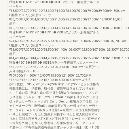
呼称16011165111781118311◆23311-2ガラス一般複層アルミス
ペーサー
¥68,500¥72,700¥69,100¥73,300¥74,300¥78,600¥75,000¥79,200¥89,700¥94,800Low-
E複層(ガス入り)樹脂スペーサー
¥83,700¥87,900¥84,900¥89,100¥91,500¥95,800¥92,800¥97,000¥112,900¥118,000
網戸
¥13,700¥13,700¥13,700¥13,700¥14,600¥14,600¥14,600¥14,600¥17,100¥17,100131,30
呼称160131651317813◆18313◆23313-2ガラス一般複層アルミ
スペーサー
¥74,600¥78,900¥75,200¥79,500¥80,600¥85,200¥81,400¥86,200¥97,300¥102,700Low-
E複層(ガス入り)樹脂スペーサー
¥93,000¥97,300¥94,200¥98,500¥101,400¥106,000¥102,800¥107,600¥125,300¥130,700
網戸
¥14,400¥14,400¥14,400¥14,400¥15,200¥15,200¥15,200¥15,200¥17,100¥17,100151,50
呼称◆16015◆16515◆18315ガラス一般複層アルミスペーサー
¥87,700¥92,700¥88,700¥93,700¥96,000¥101,500Low-E複層(ガス
入り)樹脂スペーサー
¥109,300¥114,300¥110,900¥115,900¥121,200¥126,700網戸
¥15,400¥15,400¥15,400¥15,400¥16,500¥16,500ガラス寸法
gw（枚数）706(2)731(2)796(2)821(2)1,071(2)500セット価格表
掲載価格には、消費税、取付費、運賃等は含まれておりませ
ん。引違い窓│単体引違い窓半外付型EWforDesignトリプルガ
ラス仕様（シャドーオークW）EWforDesignトリプルガラス仕
様（チェリーW・オークW）EWforDesign複層ガラス仕様（シ
ャドーオークW）EWforDesign複層ガラス仕様（チェリーW・
オークW）EWトリプルガラス仕様EW複層ガラス仕様装飾窓縦す
べり出し窓横すべり出し窓高所用横すべり出し窓大開口横すべ
り出し窓開き窓テラスFIX窓上げ下げ窓FSドレーキップ窓デザイ
ン連段窓外倒し窓突出し窓引違い窓単体引違い窓ドアテラスド
ア勝手口ドア有償品共通有償品単体シャッター納まり図HH（在