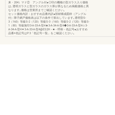
来・204）マド② アングル付●◎印の機種の型ガラス入り価格
は､透明ガラスと型ガラスのガラス厚が異なるため掲載価格と異
なります｡価格は営業所までご確認ください｡ ：
セット価格内訳：おすすめ品番内訳●部材構成図枠（アングル
付）障子網戸価格表は以下の条件で算出しています｡透明型S-
3（160）等級S-2（120）等級S-3（160）等級S-2（120）等級S-
1（80）等級無印3-A-33-A-型4★3-A-34-A-型4◆3-A-33-A-型4☆3-
A-34-A-型4▼3-A-33-A-型4@ES2H－■－呼称－色記号●おすすめ
品番※色記号はP.3「色記号一覧」をご確認ください｡