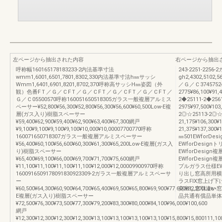
左ページから抽出された内容
右ページから抽出
呼称幅160165178183233-2内法基準寸法
243-2251-225
wmm1,6001,6501,7801,8302,330内法基準寸法h㎜サッシ
gh2,4302,510
Wmm1,6401,6901,8201,8702,370呼称高サッシH㎜姿図（外
／Ｇ／Ｃ374575243
観）色番FＴ／Ｇ／ＣFＴ／Ｇ／ＣFＴ／Ｇ／ＣFＴ／Ｇ／ＣFＴ／
2775¥86,100¥91,
Ｇ／Ｃ05500570呼称160051650518305ガラス一般複層アルミス
2◆25111-2◆2561
ペーサー¥52,800¥56,300¥52,800¥56,300¥56,600¥60,500Low-E複
2975¥97,500¥103
層(ガス入り)樹脂スペーサー
2◎☆25113-2◎☆
¥59,400¥62,900¥59,400¥62,900¥63,400¥67,300網戸
21,175¥106,300¥
¥9,100¥9,100¥9,100¥9,100¥10,000¥10,00007700770呼称
21,375¥137,300¥1
160071650718307ガラス一般複層アルミスペーサー
㎜501EWfor
¥56,400¥60,100¥56,600¥60,300¥61,300¥65,200Low-E複層(ガス入
EWforDesi
り)樹脂スペーサー
EWforDesi
¥65,400¥69,100¥66,000¥69,700¥71,700¥75,600網戸
EWforDesi
¥11,100¥11,100¥11,100¥11,100¥12,000¥12,00009900970呼称
プルガラス仕様E
1600916509178091830923309-2ガラス一般複層アルミスペーサ
り出し窓高所用横
ー
ラスFIX窓上げ
¥60,500¥64,300¥60,900¥64,700¥65,400¥69,500¥65,800¥69,900¥77,600¥82,200Low-
突出し窓引違い窓
E複層(ガス入り)樹脂スペーサー
品共通有償品単体
¥72,500¥76,300¥73,500¥77,300¥79,200¥83,300¥80,000¥84,100¥96,000¥100,600
網戸
¥12,300¥12,300¥12,300¥12,300¥13,100¥13,100¥13,100¥13,100¥15,800¥15,800111,10