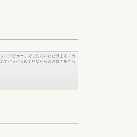
タログビュー」でごらんいただけます。カ
b上でパラパラめくりながらカタログをごら