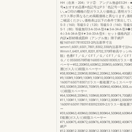
HH（在来・204）マド② アングル無@ES2H－
号●おすすめ品番※色記号はP.3「色記号一覧」を
い｡●◎印の機種の型ガラス入り価格は､透明ガラ
ガラス厚が異なるため掲載価格と異なります｡価
ご確認ください｡価格表は以下の条件で算出して
S-3（160）等級S-2（120）等級S-3（160）等級
S-1（80）等級無印3-A-33-A-型4★3-A-34-A-型4◆3-
4☆3-A-34-A-型4▼3-A-33-A-型4：セット価
内訳●部材構成図枠（アングル無）障
幅160165178183233-2内法基準寸法
wmm1,6001,6501,7801,8302,330内法基準寸
Wmm1,6401,6901,8201,8702,370呼称高サ
観）色番FＴ／Ｇ／ＣFＴ／Ｇ／ＣFＴ／Ｇ／ＣF
Ｇ／Ｃ05500570呼称160051650518305ガラ
ペーサー¥52,200¥55,600¥52,200¥55,600¥55,700¥
層(ガス入り)樹脂スペーサー
¥58,800¥62,200¥58,800¥62,200¥62,500¥66,400
¥9,100¥9,100¥9,100¥9,100¥10,000¥10,0000770
160071650718307ガラス一般複層アルミスペー
¥55,500¥59,200¥55,700¥59,400¥60,400¥64,3
り)樹脂スペーサー
¥64,500¥68,200¥65,100¥68,800¥70,800¥74,700
¥11,100¥11,100¥11,100¥11,100¥12,000¥12,000
1600916509178091830923309-2ガラス一
ー
¥59,600¥63,400¥60,000¥63,800¥64,500¥68,600¥6
E複層(ガス入り)樹脂スペーサー
¥71,600¥75,400¥72,600¥76,400¥78,300¥82,400¥7
網戸
¥12,300¥12,300¥12,300¥12,300¥13,100¥13,100¥1