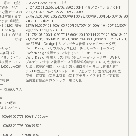
■－呼称－色記
243-2251-2256-2ガラス寸法
ご確認くださ
gh2,4302,5102,5602,4702,5502,600FＴ／Ｇ／ＣFＴ／Ｇ／ＣFＴ
スと型ガラスの
／Ｇ／Ｃ37457524309-225109-225609-
格は営業所まで
2775¥85,000¥90,200¥93,300¥99,100¥93,700¥99,500¥104,400¥109,600¥113
います｡透明型
2◆25111-2◆25611-
S-2（120）等級
2975¥96,300¥101,900¥103,700¥109,700¥104,300¥110,400¥120,500¥126,1
A-33-A-型
2◎☆25113-2◎☆25613-
格内訳：おすすめ品番
21,175¥105,000¥110,900¥113,600¥120,100¥114,200¥120,800¥134,200¥14
子網戸 呼称
21,375¥135,500¥143,200¥171,700¥179,400¥19,000¥19,0001,121(2)1,161(2
㎜497EWforDesignトリプルガラス仕様（シャドーオークW）
法h㎜サッシ
EWforDesignトリプルガラス仕様（チェリーW・オークW）
ッシH㎜姿図（外
EWforDesign複層ガラス仕様（シャドーオークW）
Ｔ／Ｇ／ＣFＴ／
EWforDesign複層ガラス仕様（チェリーW・オークW）EWトリ
ス一般複層アルミス
プルガラス仕様EW複層ガラス仕様装飾窓縦すべり出し窓横すべ
59,600Low-E複
り出し窓高所用横すべり出し窓大開口横すべり出し窓開き窓テ
ラスFIX窓上げ下げ窓FSドレーキップ窓デザイン連段窓外倒し窓
網戸
突出し窓引違い窓単体引違い窓ドアテラスドア勝手口ドア有償
0770呼称
品共通有償品単体シャッター納まり図
サー
00Low-E複層(ガス入
網戸
09900970呼称
般複層アルミスペーサ
4,900¥69,000¥76,600¥81,100Low-
9,100¥83,200¥95,000¥99,500
3,100¥13,100¥15,800¥15,800111,1001,170