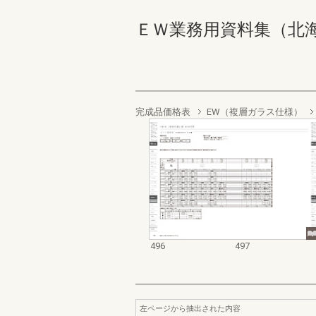
ＥＷ業務用資料集（北海道地域
完成品価格表
EW（複層ガラス仕様）
496
497
左ページから抽出された内容