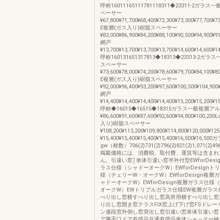
呼称16011165111781118311◆23311-2ガ
ペーサー
¥67,800¥71,700¥68,400¥72,300¥73,300¥77,700¥7
E複層(ガス入り)樹脂スペーサー
¥83,000¥86,900¥84,200¥88,100¥90,500¥94,900¥9
網戸
¥13,700¥13,700¥13,700¥13,700¥14,600¥14,600¥1
呼称160131651317813◆18313◆23313-2
スペーサー
¥73,600¥78,000¥74,200¥78,600¥79,700¥84,100¥8
E複層(ガス入り)樹脂スペーサー
¥92,000¥96,400¥93,200¥97,600¥100,500¥104,900
網戸
¥14,400¥14,400¥14,400¥14,400¥15,200¥15,200¥1
呼称◆16015◆16515◆18315ガラス一般複層
¥86,600¥91,600¥87,600¥92,600¥94,800¥100,2
入り)樹脂スペーサー
¥108,200¥113,200¥109,800¥114,800¥120,000¥1
¥15,400¥15,400¥15,400¥15,400¥16,500¥16,5
gw（枚数）706(2)731(2)796(2)821(2)1,071(
掲載価格には、消費税、取付費、運賃等は含まれ
ん。引違い窓│単体引違い窓半外付型EWforDesi
ラス仕様（シャドーオークW）EWforDesign
様（チェリーW・オークW）EWforDesign複層
ャドーオークW）EWforDesign複層ガラス仕様
オークW）EWトリプルガラス仕様EW複層ガラス
べり出し窓横すべり出し窓高所用横すべり出し窓
り出し窓開き窓テラスFIX窓上げ下げ窓FSドレ
ン連段窓外倒し窓突出し窓引違い窓単体引違い窓
ア勝手口ドア有償品共通有償品単体シャッター納