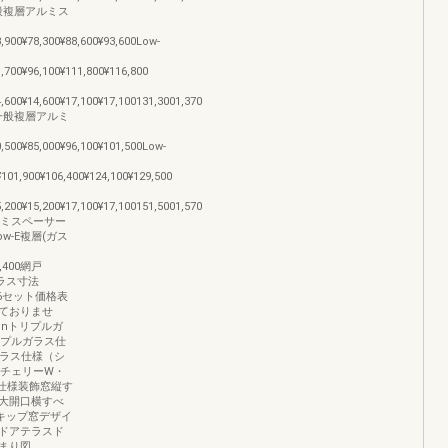
ラス一般複層アルミス
3,900¥78,300¥88,600¥93,600Low-
1,700¥96,100¥111,800¥116,800
4,600¥14,600¥17,100¥17,100131,3001,370
ガラス一般複層アルミ
0,500¥85,000¥96,100¥101,500Low-
¥101,900¥106,400¥124,100¥129,500
5,200¥15,200¥17,100¥17,100151,5001,570
アルミスペーサー
00Low-E複層(ガス
25,400網戸
00ガラス寸法
2)496セット価格表
ておりませ
gnトリプルガ
トリプルガラス仕
ガラス仕様（シ
（チェリーW・
仕様装飾窓縦す
大開口横すべ
ーキップ窓デザイ
ドアテラスド
まり図