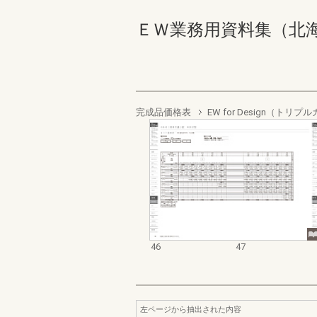
ＥＷ業務用資料集（北海道地
完成品価格表
EW for Design（ト
46
47
左ページから抽出された内容