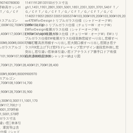
740780830
114119128133150ガラス寸法
0呼称高サッシH
gh1,1451,1951,2801,3301,5001,1851,2351,3201,3701,540ＦＴ／
Ｔ／Ｇ／ＣＦ
Ｇ／ＣＦＴ／Ｇ／ＣＦＴ／Ｇ／ＣＦＴ／Ｇ／ＣＦＴ／Ｇ／Ｃ
1140511905128051330515005374¥103,300¥109,200¥103,300¥109,200¥108,
ルガラスアルゴン
㎜47EWforDesignトリプルガラス仕様（シャドーオークW）
7,000¥102,700¥97,000¥102,700
EWforDesignトリプルガラス仕様（チェリーW・オークW）
EWforDesign複層ガラス仕様（シャドーオークW）
,400¥117,000¥123,100¥117,000¥123,100
EWforDesign複層ガラス仕様（チェリーW・オークW）EWトリ
プルガラス仕様EW複層ガラス仕様装飾窓縦すべり出し窓横すべ
000¥8,000¥8,00007700770
り出し窓高所用横すべり出し窓大開口横すべり出し窓開き窓テ
トリプルガラスアルゴ
ラスFIX窓上げ下げ窓FSドレーキップ窓デザイン連段窓外倒し窓
突出し窓引違い窓単体引違い窓ドアテラスドア勝手口ドア有償
¥101,900¥107,800¥101,900¥107,800
品共通有償品単体シャッター納まり図
,700¥121,700¥128,400¥121,700¥128,400
800¥9,800¥9,80009900970
ガラスアルゴン
,700¥108,100¥114,700
,900¥128,700¥135,900
0,300¥10,300111,1001,170
117,700クリ
,3001,370呼称
001,570呼
ガラス寸法
)46引違い窓│単体引
、運賃等は含
ラス仕様（シャド