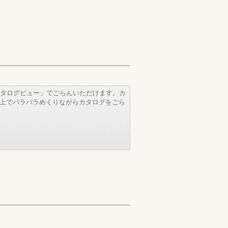
タログビュー」でごらんいただけます。カ
b上でパラパラめくりながらカタログをごら