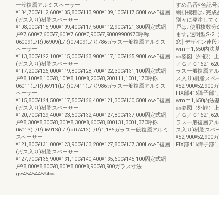
一般複層アルミスペーサー
すめ品番※色記号
¥104,700¥112,600¥105,800¥113,900¥109,100¥117,500Low-E複層
網掛機種は､完成
(ガス入り)樹脂スペーサー
別々に発注してく
¥108,000¥115,900¥109,400¥117,500¥112,900¥121,300固定式網
戸は､使用枚数分
戸¥7,600¥7,600¥7,600¥7,600¥7,900¥7,90009900970呼称
ます｡透明型S-2（1
06009(L/R)06909(L/R)07409(L/R)786ガラス一般複層アルミス
窓│デザイン連段
ペーサー
wmm1,650内
¥113,300¥122,100¥115,000¥123,900¥117,100¥125,900Low-E複層
㎜姿図（外観）上
(ガス入り)樹脂スペーサー
／Ｇ／Ｃ1621,6201
¥117,200¥126,000¥119,800¥128,700¥122,300¥131,100固定式網
ラス一般複層アルミスペ
戸¥8,100¥8,100¥8,100¥8,100¥8,200¥8,200111,1001,170呼称
ス入り)樹脂スペーサ
06011(L/R)06911(L/R)07411(L/R)986ガラス一般複層アルミス
¥52,900¥52,
ペーサー
FIX部416障子部
¥115,800¥124,500¥117,500¥126,400¥121,300¥130,500Low-E複層
wmm1,650内
(ガス入り)樹脂スペーサー
㎜姿図（外観）上
¥120,700¥129,400¥123,500¥132,400¥127,800¥137,000固定式網
／Ｇ／Ｃ1621,6201
戸¥8,300¥8,300¥8,300¥8,300¥8,600¥8,600131,3001,370呼称
ラス一般複層アルミスペ
06013(L/R)06913(L/R)○07413(L/R)1,186ガラス一般複層アルミ
ス入り)樹脂スペーサ
スペーサー
¥52,900¥52,
¥121,800¥131,000¥123,900¥133,200¥127,800¥137,300Low-E複層
FIX部416障子部1,
(ガス入り)樹脂スペーサー
¥127,700¥136,900¥131,100¥140,400¥135,600¥145,100固定式網
戸¥8,800¥8,800¥8,800¥8,800¥8,900¥8,900ガラス寸法
gw454544594㎜