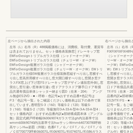
左ページから抽出された内容
右ページから抽出
左吊（L）右吊（R）488掲載価格には、消費税、取付費、運賃等
左吊（L）右吊（R）
は含まれておりません。セット価格表装飾窓│ドレーキップ窓
FIXFIXFIXFI
EWforDesignトリプルガラス仕様（シャドーオークW）
（シャドーオークW
EWforDesignトリプルガラス仕様（チェリーW・オークW）
リーW・オークW）
EWforDesign複層ガラス仕様（シャドーオークW）
ークW）EWfor
EWforDesign複層ガラス仕様（チェリーW・オークW）EWトリ
W）EWトリプル
プルガラス仕様EW複層ガラス仕様装飾窓縦すべり出し窓横すべ
し窓横すべり出し
り出し窓高所用横すべり出し窓大開口横すべり出し窓開き窓テ
窓開き窓テラスF
ラスFIX窓上げ下げ窓FSドレーキップ窓デザイン連段窓外倒し窓
窓外倒し窓突出し
突出し窓引違い窓単体引違い窓ドアテラスドア勝手口ドア有償
口ドア有償品共通
品共通有償品単体シャッター納まり図D（在来・204） アング
TF/FS（在来
ル無@ES2VD－■－呼称－色記号●おすすめ品番※色記号は
品番内訳●部材構
P.3「色記号一覧」をご確認ください｡価格表は以下の条件で算
ES2VTF/FS
出しています｡透明型S-3（160）等級S-2（120）等級S-
記号一覧」をご確
3（160）等級S-2（120）等級無印3-A-33-A-型4○3-A-33-A-型4：
なりませんので､
セット価格内訳：おすすめ品番内訳●部材構成図本体（アングル
は参考価格です｡
無）固定式網戸呼称幅060069074ガラス寸法gh内法基準寸法
価格表は以下の条件
wmm600690740内法基準寸法h㎜サッシWmm640730780呼称
2（120）等級○3-
高サッシH㎜姿図（外観）色番FＴ／Ｇ／ＣFＴ／Ｇ／ＣFＴ／Ｇ
付：セット価格内
／Ｃ07700770呼称06007(L/R)06907(L/R)07407(L/R)586ガラス
グル付）横引きロー