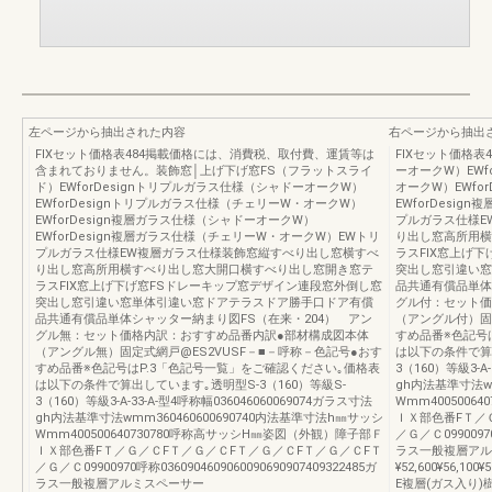
左ページから抽出された内容
右ページから抽出
FIXセット価格表484掲載価格には、消費税、取付費、運賃等は
FIXセット価格表4
含まれておりません。装飾窓│上げ下げ窓FS（フラットスライ
ーオークW）EWf
ド）EWforDesignトリプルガラス仕様（シャドーオークW）
オークW）EWfo
EWforDesignトリプルガラス仕様（チェリーW・オークW）
EWforDesi
EWforDesign複層ガラス仕様（シャドーオークW）
プルガラス仕様E
EWforDesign複層ガラス仕様（チェリーW・オークW）EWトリ
り出し窓高所用横
プルガラス仕様EW複層ガラス仕様装飾窓縦すべり出し窓横すべ
ラスFIX窓上げ
り出し窓高所用横すべり出し窓大開口横すべり出し窓開き窓テ
突出し窓引違い窓
ラスFIX窓上げ下げ窓FSドレーキップ窓デザイン連段窓外倒し窓
品共通有償品単体
突出し窓引違い窓単体引違い窓ドアテラスドア勝手口ドア有償
グル付：セット価
品共通有償品単体シャッター納まり図FS（在来・204） アン
（アングル付）固
グル無：セット価格内訳：おすすめ品番内訳●部材構成図本体
すめ品番※色記号
（アングル無）固定式網戸@ES2VUSF－■－呼称－色記号●おす
は以下の条件で算出
すめ品番※色記号はP.3「色記号一覧」をご確認ください｡価格表
3（160）等級3-A-
は以下の条件で算出しています｡透明型S-3（160）等級S-
gh内法基準寸法wm
3（160）等級3-A-33-A-型4呼称幅036046060069074ガラス寸法
Wmm400500
gh内法基準寸法wmm360460600690740内法基準寸法h㎜サッシ
ＩＸ部色番FＴ／
Wmm400500640730780呼称高サッシH㎜姿図（外観）障子部Ｆ
／Ｇ／Ｃ09900970呼
ＩＸ部色番FＴ／Ｇ／ＣFＴ／Ｇ／ＣFＴ／Ｇ／ＣFＴ／Ｇ／ＣFＴ
ラス一般複層アル
／Ｇ／Ｃ09900970呼称0360904609060090690907409322485ガ
¥52,600¥56,100¥5
ラス一般複層アルミスペーサー
E複層(ガス入り