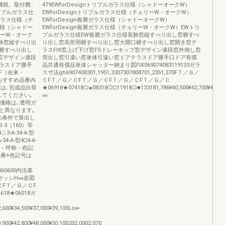
消費税、取付費、
479EWforDesignトリプルガラス仕様（シャドーオークW）
トリプルガラス仕
EWforDesignトリプルガラス仕様（チェリーW・オークW）
ルガラス仕様（チ
EWforDesign複層ガラス仕様（シャドーオークW）
仕様（シャドー
EWforDesign複層ガラス仕様（チェリーW・オークW）EWトリ
リーW・オーク
プルガラス仕様EW複層ガラス仕様装飾窓縦すべり出し窓横すべ
飾窓縦すべり出
り出し窓高所用横すべり出し窓大開口横すべり出し窓開き窓テ
横すべり出し
ラスFIX窓上げ下げ窓FSドレーキップ窓デザイン連段窓外倒し窓
プ窓デザイン連段
突出し窓引違い窓単体引違い窓ドアテラスドア勝手口ドア有償
ラスドア勝手
品共通有償品単体シャッター納まり図FIX069074083119133ガラ
F（在来・
ス寸法gh6907408301,1951,3307307808701,2351,370FＴ／Ｇ／
おすすめ品番内
ＣFＴ／Ｇ／ＣFＴ／Ｇ／ＣFＴ／Ｇ／ＣFＴ／Ｇ／Ｃ
は､完成品出荷
★06918★07418◎●08318◎□11918◎■133181,786¥40,500¥42,700¥41,600¥43,
してください｡
㎜
価格は､透明ガ
と異なります｡
の条件で算出し
-3（160）等
3-A-34-A-型
-34-A-型4□4-A-
VF－■－呼称－色記
品番※色記号は
460600内法基
高サッシH㎜姿図
ＣFＴ／Ｇ／ＣF
4618★06018ガ
2,600¥34,500¥37,000¥39,100Low-
0,900¥42,800¥48,000¥50,100202,0002,070