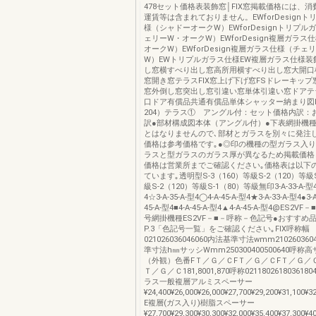
478セット価格表装飾窓│FIX窓掲載価格には、
運賃等は含まれておりません。EWforDesign
様（シャドーオークW）EWforDesignトリプ
ェリーW・オークW）EWforDesign複層ガラス
オークW）EWforDesign複層ガラス仕様（チェ
W）EWトリプルガラス仕様EW複層ガラス仕様装
し窓横すべり出し窓高所用横すべり出し窓大開口
窓開き窓テラスFIX窓上げ下げ窓FSドレーキッ
窓外倒し窓突出し窓引違い窓単体引違い窓ドアテ
口ドア有償品共通有償品単体シャッター納まり図
204）テラス① アングル付：セット価格内訳：
訳●部材構成図本体（アングル付）●下表網掛機種
とはなりませんので､部材とガラスを別々に発注
価格は参考価格です｡●◎印の機種の型ガラス入り
ラスと型ガラスのガラス厚が異なるため掲載価格
価格は営業所までご確認ください｡価格表は以下
ています｡透明型S-3（160）等級S-2（120）等級S
級S-2（120）等級S-1（80）等級無印3-A-33-A-型4△
4☆3-A-35-A-型4◯4-A-45-A-型4★3-A-33-A-型4●3-A
45-A-型4■4-A-45-A-型4▲4-A-45-A-型4@ES2
号網掛機種ES2VF－■－呼称－色記号●おすすめ
P.3「色記号一覧」をご確認ください｡FIX呼称幅
021026036046060内法基準寸法wmm210260360
準寸法h㎜サッシWmm250300400500640呼称
（外観）色番FＴ／Ｇ／ＣFＴ／Ｇ／ＣFＴ／Ｇ／
Ｔ／Ｇ／Ｃ181,8001,870呼称0211802618036180
ラス一般複層アルミスペーサー
¥24,400¥26,000¥26,000¥27,700¥29,200¥31,100¥3
E複層(ガス入り)樹脂スペーサー
¥27,700¥29,300¥30,300¥32,000¥35,400¥37,300¥4