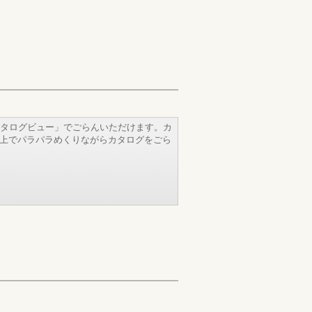
タログビュー」でごらんいただけます。カ
b上でパラパラめくりながらカタログをごら