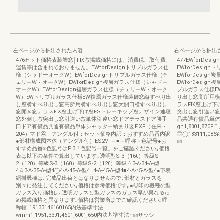
左ページから抽出された内容
右ページから抽出
476セット価格表装飾窓│FIX窓掲載価格には、消費税、取付費、
477EWforD
運賃等は含まれておりません。EWforDesignトリプルガラス仕
EWforDesi
様（シャドーオークW）EWforDesignトリプルガラス仕様（チ
EWforDesi
ェリーW・オークW）EWforDesign複層ガラス仕様（シャドー
EWforDesi
オークW）EWforDesign複層ガラス仕様（チェリーW・オーク
プルガラス仕様E
W）EWトリプルガラス仕様EW複層ガラス仕様装飾窓縦すべり出
り出し窓高所用横
し窓横すべり出し窓高所用横すべり出し窓大開口横すべり出し
ラスFIX窓上げ
窓開き窓テラスFIX窓上げ下げ窓FSドレーキップ窓デザイン連段
突出し窓引違い窓
窓外倒し窓突出し窓引違い窓単体引違い窓ドアテラスドア勝手
品共通有償品単体
口ドア有償品共通有償品単体シャッター納まり図FIXF（在来・
gh1,8301,870
204）マド④ アングル付：セット価格内訳：おすすめ品番内訳
◎◯183111,086¥73
●部材構成図本体（アングル付）ES2VF－■－呼称－色記号●お
㎜
すすめ品番※色記号はP.3「色記号一覧」をご確認ください｡価格
表は以下の条件で算出しています｡透明型S-3（160）等級S-
2（120）等級S-3（160）等級S-2（120）等級△3-A-34-A-型
4☆3-A-35-A-型4◯4-A-45-A-型4□4-A-45-A-型4■4-A-45-A-型4●下表
網掛機種は､完成品出荷とはなりませんので､部材とガラスを
別々に発注してください｡価格は参考価格です｡●◎印の機種の型
ガラス入り価格は､透明ガラスと型ガラスのガラス厚が異なるた
め掲載価格と異なります｡価格は営業所までご確認ください｡呼
称幅119133146160165内法基準寸法
wmm1,1951,3301,4601,6001,650内法基準寸法h㎜サッシ