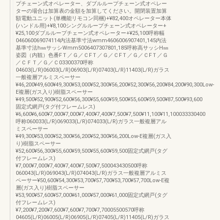
プチェーン式オペレーター、ダブルループチェーン式オペレー
ターの場合は加算表の金額を加算してください。開閉装置加算
額電動ユニット(単機能リモコン同梱)+¥82,400オペレーター本体
(ハンドル用)+¥8,100シングルループチェーン式オペレーター+
¥25,100ダブルループチェーン式オペレーター+¥25,100呼称幅
046060069074114内法基準寸法wmm4606006907401,145内法
基準寸法h㎜サッシWmm5006407307801,185呼称高サッシH㎜
姿図（内観）色番FＴ／Ｇ／ＣFＴ／Ｇ／ＣFＴ／Ｇ／ＣFＴ／Ｇ
／ＣＦＴ／Ｇ／Ｃ03300370呼称
04603(L/R)06003(L/R)06903(L/R)07403(L/R)11403(L/R)ガラス
一般複層アルミスペーサー
¥46,200¥49,600¥49,300¥53,000¥52,300¥56,200¥52,300¥56,200¥84,200¥90,300Low-
E複層(ガス入り)樹脂スペーサー
¥49,500¥52,900¥52,600¥56,300¥55,600¥59,500¥55,600¥59,500¥87,500¥93,600
固定式網戸(タグ付フレームレス)
¥6,600¥6,600¥7,000¥7,000¥7,400¥7,400¥7,500¥7,500¥11,100¥11,100033330400
呼称060033(L/R)069033(L/R)074033(L/R)ガラス一般複層アル
ミスペーサー
¥49,300¥53,000¥52,300¥56,200¥52,300¥56,200Low-E複層(ガス入
り)樹脂スペーサー
¥52,600¥56,300¥55,600¥59,500¥55,600¥59,500固定式網戸(タグ
付フレームレス)
¥7,000¥7,000¥7,400¥7,400¥7,500¥7,500043430500呼称
060043(L/R)069043(L/R)074043(L/R)ガラス一般複層アルミス
ペーサー¥50,600¥54,300¥53,700¥57,700¥53,700¥57,700Low-E複
層(ガス入り)樹脂スペーサー
¥53,900¥57,600¥57,000¥61,000¥57,000¥61,000固定式網戸(タグ
付フレームレス)
¥7,200¥7,200¥7,600¥7,600¥7,700¥7,70005500570呼称
04605(L/R)06005(L/R)06905(L/R)07405(L/R)11405(L/R)ガラス