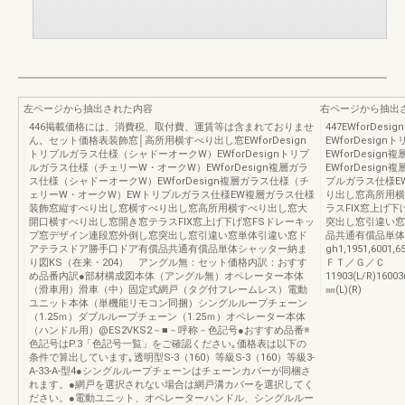
左ページから抽出された内容
右ページから抽出
446掲載価格には、消費税、取付費、運賃等は含まれておりませ
447EWforD
ん。セット価格表装飾窓│高所用横すべり出し窓EWforDesign
EWforDesi
トリプルガラス仕様（シャドーオークW）EWforDesignトリプ
EWforDesi
ルガラス仕様（チェリーW・オークW）EWforDesign複層ガラ
EWforDesi
ス仕様（シャドーオークW）EWforDesign複層ガラス仕様（チ
プルガラス仕様E
ェリーW・オークW）EWトリプルガラス仕様EW複層ガラス仕様
り出し窓高所用横
装飾窓縦すべり出し窓横すべり出し窓高所用横すべり出し窓大
ラスFIX窓上げ
開口横すべり出し窓開き窓テラスFIX窓上げ下げ窓FSドレーキッ
突出し窓引違い窓
プ窓デザイン連段窓外倒し窓突出し窓引違い窓単体引違い窓ド
品共通有償品単体シ
アテラスドア勝手口ドア有償品共通有償品単体シャッター納ま
gh1,1951,600
り図KS（在来・204） アングル無：セット価格内訳：おすす
ＦＴ／Ｇ／Ｃ
め品番内訳●部材構成図本体（アングル無）オペレーター本体
11903(L/R)16003(
（滑車用）滑車（中）固定式網戸（タグ付フレームレス）電動
㎜(L)(R)
ユニット本体（単機能リモコン同捆）シングルループチェーン
（1.25ｍ）ダブルループチェーン（1.25ｍ）オペレーター本体
（ハンドル用）@ES2VKS2－■－呼称－色記号●おすすめ品番※
色記号はP.3「色記号一覧」をご確認ください｡価格表は以下の
条件で算出しています｡透明型S-3（160）等級S-3（160）等級3-
A-33-A-型4●シングルループチェーンはチェーンカバーが同梱さ
れます。●網戸を選択されない場合は網戸溝カバーを選択してく
ださい。●電動ユニット、オペレーターハンドル、シングルルー