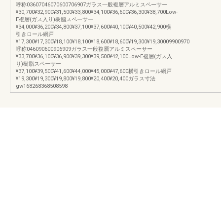
呼称03607046070600706907ガラス一般複層アルミスペーサー
¥30,700¥32,900¥31,500¥33,800¥34,100¥36,600¥36,300¥38,700Low-
E複層(ガス入り)樹脂スペーサー
¥34,000¥36,200¥34,800¥37,100¥37,600¥40,100¥40,500¥42,900横
引きロール網戸
¥17,300¥17,300¥18,100¥18,100¥18,600¥18,600¥19,300¥19,30009900970
呼称046090600906909ガラス一般複層アルミスペーサー
¥33,700¥36,100¥36,900¥39,300¥39,500¥42,100Low-E複層(ガス入
り)樹脂スペーサー
¥37,100¥39,500¥41,600¥44,000¥45,000¥47,600横引きロール網戸
¥19,300¥19,300¥19,800¥19,800¥20,400¥20,400ガラス寸法
gw168268368508598