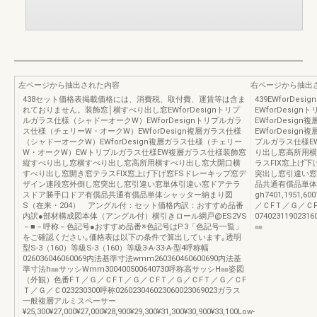
左ページから抽出された内容
右ページから抽出
438セット価格表掲載価格には、消費税、取付費、運賃等は含ま
439EWforD
れておりません。装飾窓│横すべり出し窓EWforDesignトリプ
EWforDesi
ルガラス仕様（シャドーオークW）EWforDesignトリプルガラ
EWforDesi
ス仕様（チェリーW・オークW）EWforDesign複層ガラス仕様
EWforDesi
（シャドーオークW）EWforDesign複層ガラス仕様（チェリー
プルガラス仕様E
W・オークW）EWトリプルガラス仕様EW複層ガラス仕様装飾窓
り出し窓高所用横
縦すべり出し窓横すべり出し窓高所用横すべり出し窓大開口横
ラスFIX窓上げ
すべり出し窓開き窓テラスFIX窓上げ下げ窓FSドレーキップ窓デ
突出し窓引違い窓
ザイン連段窓外倒し窓突出し窓引違い窓単体引違い窓ドアテラ
品共通有償品単体シ
スドア勝手口ドア有償品共通有償品単体シャッター納まり図
gh7401,1951,6
S（在来・204） アングル付：セット価格内訳：おすすめ品番
／ＣFＴ／Ｇ／Ｃ
内訳●部材構成図本体（アングル付）横引きロール網戸@ES2VS
074023119023160
－■－呼称－色記号●おすすめ品番※色記号はP.3「色記号一覧」
㎜
をご確認ください｡価格表は以下の条件で算出しています｡透明
型S-3（160）等級S-3（160）等級3-A-33-A-型4呼称幅
026036046060069内法基準寸法wmm260360460600690内法基
準寸法h㎜サッシWmm300400500640730呼称高サッシH㎜姿図
（外観）色番FＴ／Ｇ／ＣFＴ／Ｇ／ＣFＴ／Ｇ／ＣFＴ／Ｇ／ＣF
Ｔ／Ｇ／Ｃ023230300呼称026023046023060023069023ガラス
一般複層アルミスペーサー
¥25,300¥27,000¥27,000¥28,900¥29,300¥31,300¥30,900¥33,100Low-