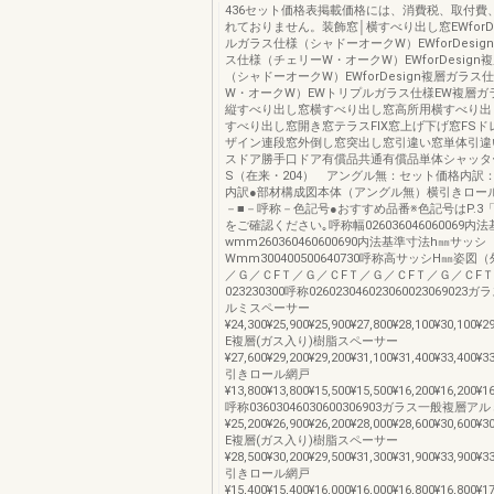
436セット価格表掲載価格には、消費税、取付費
れておりません。装飾窓│横すべり出し窓EWforDe
ルガラス仕様（シャドーオークW）EWforDesi
ス仕様（チェリーW・オークW）EWforDesign
（シャドーオークW）EWforDesign複層ガラ
W・オークW）EWトリプルガラス仕様EW複層ガ
縦すべり出し窓横すべり出し窓高所用横すべり出
すべり出し窓開き窓テラスFIX窓上げ下げ窓FS
ザイン連段窓外倒し窓突出し窓引違い窓単体引違
スドア勝手口ドア有償品共通有償品単体シャッタ
S（在来・204） アングル無：セット価格内訳
内訳●部材構成図本体（アングル無）横引きロール
－■－呼称－色記号●おすすめ品番※色記号はP.3
をご確認ください｡呼称幅026036046060069内
wmm260360460600690内法基準寸法h㎜サッシ
Wmm300400500640730呼称高サッシH㎜姿図
／Ｇ／ＣFＴ／Ｇ／ＣFＴ／Ｇ／ＣFＴ／Ｇ／ＣF
023230300呼称02602304602306002306902
ルミスペーサー
¥24,300¥25,900¥25,900¥27,800¥28,100¥30,100¥2
E複層(ガス入り)樹脂スペーサー
¥27,600¥29,200¥29,200¥31,100¥31,400¥33,400¥3
引きロール網戸
¥13,800¥13,800¥15,500¥15,500¥16,200¥16,200¥1
呼称03603046030600306903ガラス一般複層
¥25,200¥26,900¥26,200¥28,000¥28,600¥30,600¥3
E複層(ガス入り)樹脂スペーサー
¥28,500¥30,200¥29,500¥31,300¥31,900¥33,900¥3
引きロール網戸
¥15,400¥15,400¥16,000¥16,000¥16,800¥16,800¥1