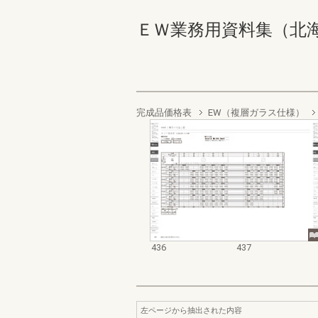
ＥＷ業務用資料集（北海道地域
完成品価格表
EW（複層ガラス仕様）
436
437
左ページから抽出された内容