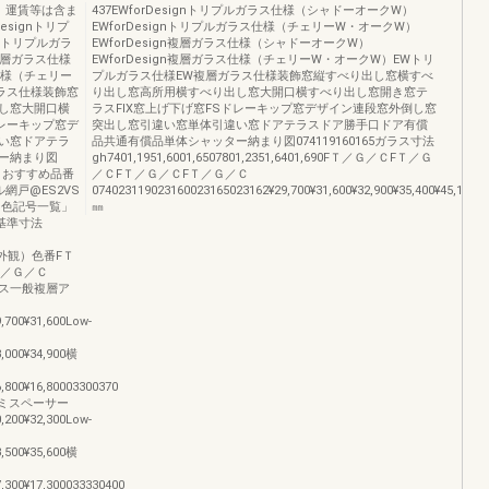
、運賃等は含ま
437EWforDesignトリプルガラス仕様（シャドーオークW）
signトリプ
EWforDesignトリプルガラス仕様（チェリーW・オークW）
gnトリプルガラ
EWforDesign複層ガラス仕様（シャドーオークW）
複層ガラス仕様
EWforDesign複層ガラス仕様（チェリーW・オークW）EWトリ
ス仕様（チェリー
プルガラス仕様EW複層ガラス仕様装飾窓縦すべり出し窓横すべ
ラス仕様装飾窓
り出し窓高所用横すべり出し窓大開口横すべり出し窓開き窓テ
し窓大開口横
ラスFIX窓上げ下げ窓FSドレーキップ窓デザイン連段窓外倒し窓
ドレーキップ窓デ
突出し窓引違い窓単体引違い窓ドアテラスドア勝手口ドア有償
い窓ドアテラ
品共通有償品単体シャッター納まり図074119160165ガラス寸法
ー納まり図
gh7401,1951,6001,6507801,2351,6401,690FＴ／Ｇ／ＣFＴ／Ｇ
：おすすめ品番
／ＣFＴ／Ｇ／ＣFＴ／Ｇ／Ｃ
網戸@ES2VS
074023119023160023165023162¥29,700¥31,600¥32,900¥35,400¥45,100¥48,
「色記号一覧」
㎜
法基準寸法
（外観）色番FＴ
Ｔ／Ｇ／Ｃ
3ガラス一般複層ア
9,700¥31,600Low-
3,000¥34,900横
6,800¥16,80003300370
アルミスペーサー
0,200¥32,300Low-
3,500¥35,600横
7,300¥17,300033330400