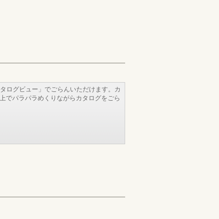
タログビュー」でごらんいただけます。カ
b上でパラパラめくりながらカタログをごら