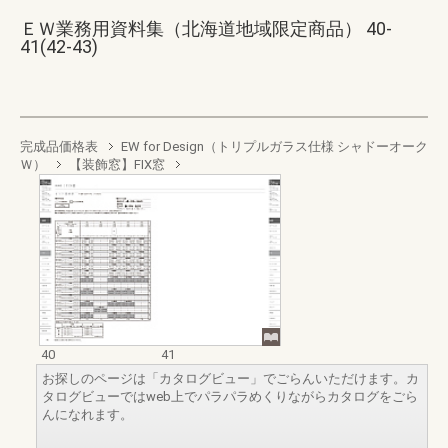
ＥＷ業務用資料集（北海道地域限定商品） 40-
41(42-43)
完成品価格表
EW for Design（トリプルガラス仕様 シャドーオーク
Ｗ）
【装飾窓】FIX窓
40
41
お探しのページは「カタログビュー」でごらんいただけます。カ
タログビューではweb上でパラパラめくりながらカタログをごら
んになれます。