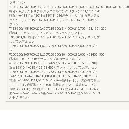
クリプトン
¥132,300¥137,000¥157,400¥162,700¥160,300¥165,600¥195,500¥201,1000939301,000
呼称916ガラストリプルガラスアルゴンクリプトン111,1001,170
呼称◎★13311☆16011☆165111,086ガラストリプルガラスアル
ゴン¥115,400¥119,900¥163,200¥168,400¥166,300¥171,500クリ
プトン
¥153,300¥158,300¥209,600¥215,300¥214,000¥219,7001131,1301,200
呼称1,116ガラストリプルガラスアルゴンクリプトン
131,3001,370呼称☆13313☆16013◎▲165131,286ガラストリプ
ルガラスアルゴン
¥156,000¥160,800¥221,500¥229,800¥225,200¥233,500クリプト
ン
¥200,200¥205,700¥279,200¥288,700¥284,300¥293,80014314301500
呼称☆1461431,416ガラストリプルガラスアルゴン
¥193,200¥199,500クリプトン¥247,600¥254,500151,5001,570呼
称☆13315○16015○165151,486ガラストリプルガラスアルゴン
¥185,800¥191,900¥244,400¥253,200¥248,600¥257,400クリプト
ン¥237,800¥244,600¥309,800¥319,800¥315,800¥325,800ガラス
寸法gw1,2861,4161,5561,6061,786㎜価格表は以下の条件で算出
しています｡透明型S-3（160）等級S-2（120）等級S-3（160）
等級S-2（120）等級無印3-A-1.3-A-33-A-型4-A-3★3-A-1.3-A-34-A-
型4-A-4☆4-A-1.3-A-44-A-型4-A-4▲4-A-1.3-A-45-A-型4-A-5○4-A-1.3-
A-44-A-型4-A-4