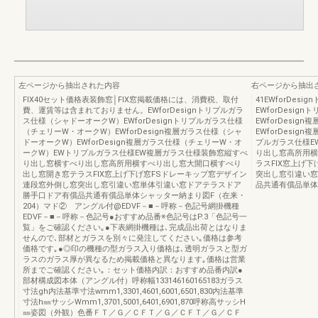
左ページから抽出された内容
右ページから抽出
FIX40セット価格表装飾窓│FIX窓掲載価格には、消費税、取付
41EWforDe
費、運賃等は含まれておりません。EWforDesignトリプルガラ
EWforDesi
ス仕様（シャドーオークW）EWforDesignトリプルガラス仕様
EWforDesi
（チェリーW・オークW）EWforDesign複層ガラス仕様（シャ
EWforDesi
ドーオークW）EWforDesign複層ガラス仕様（チェリーW・オ
プルガラス仕様E
ークW）EWトリプルガラス仕様EW複層ガラス仕様装飾窓縦すべ
り出し窓高所用横
り出し窓横すべり出し窓高所用横すべり出し窓大開口横すべり
ラスFIX窓上げ
出し窓開き窓テラスFIX窓上げ下げ窓FSドレーキップ窓デザイン
突出し窓引違い窓
連段窓外倒し窓突出し窓引違い窓単体引違い窓ドアテラスドア
品共通有償品単体
勝手口ドア有償品共通有償品単体シャッター納まり図F（在来・
204）マド② アングル付@EDVF－■－呼称－色記号網掛機種
EDVF－■－呼称－色記号●おすすめ品番※色記号はP.3「色記号一
覧」をご確認ください｡●下表網掛機種は､完成品出荷とはなりま
せんので､部材とガラスを別々に発注してください｡価格は参考
価格です｡●◎印の機種の型ガラス入り価格は､透明ガラスと型ガ
ラスのガラス厚が異なるため掲載価格と異なります｡価格は営業
所までご確認ください｡：セット価格内訳：おすすめ品番内訳●
部材構成図本体（アングル付）呼称幅133146160165183ガラス
寸法gh内法基準寸法wmm1,3301,4601,6001,6501,830内法基準
寸法h㎜サッシWmm1,3701,5001,6401,6901,870呼称高サッシH
㎜姿図（外観）色番ＦＴ／Ｇ／ＣＦＴ／Ｇ／ＣＦＴ／Ｇ／ＣＦ