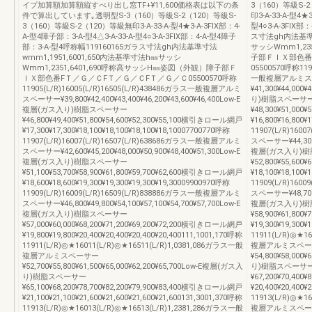
イプ加算額加算額縦すべり出し窓TF+¥11,600価格表は以下の条
3（160）等級S-
件で算出しています｡透明型S-3（160）等級S-2（120）等級S-
印3-A-33-A-型4★
3（160）等級S-2（120）等級無印3-A-33-A-型4★3-A-3FIX部：4-
型4○3-A-3FIX部
A-型4障子部：3-A-型4△3-A-33-A-型4○3-A-3FIX部：4-A-型4障子
ス寸法gh内法基準寸
部：3-A-型4呼称幅119160165ガラス寸法gh内法基準寸法
サッシWmm1,23
wmm1,1951,6001,650内法基準寸法h㎜サッシ
子部ＦＩＸ部色番
Wmm1,2351,6401,690呼称高サッシH㎜姿図（外観）障子部Ｆ
05500570呼称1190
ＩＸ部色番FＴ／Ｇ／ＣFＴ／Ｇ／ＣFＴ／Ｇ／Ｃ05500570呼称
一般複層アルミス
11905(L/R)16005(L/R)16505(L/R)438486ガラス一般複層アルミ
¥41,300¥44,000
スペーサー¥39,800¥42,400¥43,400¥46,200¥43,600¥46,400Low-E
り)樹脂スペーサ
複層(ガス入り)樹脂スペーサー
¥48,300¥51,00
¥46,800¥49,400¥51,800¥54,600¥52,300¥55,100横引きロール網戸
¥16,800¥16,800¥
¥17,300¥17,300¥18,100¥18,100¥18,100¥18,10007700770呼称
11907(L/R)16
11907(L/R)16007(L/R)16507(L/R)638686ガラス一般複層アルミ
スペーサー¥44,300¥4
スペーサー¥42,600¥45,200¥48,000¥50,900¥48,400¥51,300Low-E
複層(ガス入り)
複層(ガス入り)樹脂スペーサー
¥52,800¥55,60
¥51,100¥53,700¥58,900¥61,800¥59,700¥62,600横引きロール網戸
¥18,100¥18,100¥
¥18,600¥18,600¥19,300¥19,300¥19,300¥19,30009900970呼称
11909(L/R)16
11909(L/R)16009(L/R)16509(L/R)838886ガラス一般複層アルミ
スペーサー¥48,700¥5
スペーサー¥46,800¥49,800¥54,100¥57,100¥54,700¥57,700Low-E
複層(ガス入り)
複層(ガス入り)樹脂スペーサー
¥58,900¥61,80
¥57,000¥60,000¥68,200¥71,200¥69,200¥72,200横引きロール網戸
¥19,300¥19,300¥
¥19,800¥19,800¥20,400¥20,400¥20,400¥20,400111,1001,170呼称
11911(L/R)◎★1
11911(L/R)◎★16011(L/R)◎★16511(L/R)1,0381,086ガラス一般
複層アルミスペー
複層アルミスペーサー
¥54,800¥58,000
¥52,700¥55,800¥61,500¥65,000¥62,200¥65,700Low-E複層(ガス入
り)樹脂スペーサ
り)樹脂スペーサー
¥67,200¥70,40
¥65,100¥68,200¥78,700¥82,200¥79,900¥83,400横引きロール網戸
¥20,400¥20,400¥
¥21,100¥21,100¥21,600¥21,600¥21,600¥21,600131,3001,370呼称
11913(L/R)◎★1
11913(L/R)◎★16013(L/R)◎★16513(L/R)1,2381,286ガラス一般
複層アルミスペー