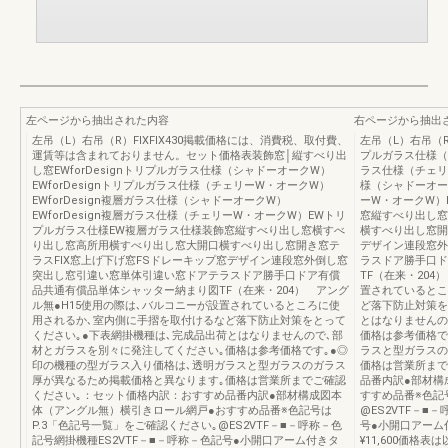
左ページから抽出された内容
右ページから抽出
左吊（L）右吊（R）FIXFIX430掲載価格には、消費税、取付費、
左吊（L）右吊（R）
運賃等は含まれておりません。セット価格表装飾窓│縦すべり出
プルガラス仕様（シ
し窓EWforDesignトリプルガラス仕様（シャドーオークW）
ラス仕様（チェリー
EWforDesignトリプルガラス仕様（チェリーW・オークW）
様（シャドーオーク
EWforDesign複層ガラス仕様（シャドーオークW）
ーW・オークW）
EWforDesign複層ガラス仕様（チェリーW・オークW）EWトリ
窓縦すべり出し窓
プルガラス仕様EW複層ガラス仕様装飾窓縦すべり出し窓横すべ
横すべり出し窓開
り出し窓高所用横すべり出し窓大開口横すべり出し窓開き窓テ
デザイン連段窓外
ラスFIX窓上げ下げ窓FSドレーキップ窓デザイン連段窓外倒し窓
ラスドア勝手口ド
突出し窓引違い窓単体引違い窓ドアテラスドア勝手口ドア有償
TF（在来・204
品共通有償品単体シャッター納まり図TF（在来・204） アング
置されているとこ
ル無●H15使用の際は､バルコニーが設置されているところに使
ど落下防止対策を
用されるか､室内側に手摺を取付けるなど落下防止対策をとって
とはなりませんの
ください｡●下表網掛機種は､完成品出荷とはなりませんので､部
価格は参考価格で
材とガラスを別々に発注してください｡価格は参考価格です｡●◎
ラスと型ガラスの
印の機種の型ガラス入り価格は､透明ガラスと型ガラスのガラス
価格は営業所まで
厚が異なるため掲載価格と異なります｡価格は営業所までご確認
品番内訳●部材構
ください｡：セット価格内訳：おすすめ品番内訳●部材構成図本
すすめ品番※色記
体（アングル無）横引きロール網戸●おすすめ品番※色記号は
@ES2VTF－■
P.3「色記号一覧」をご確認ください｡@ES2VTF－■－呼称－色
号●小開口アーム
記号網掛機種ES2VTF－■－呼称－色記号●小開口アーム付きタ
¥11,600価格