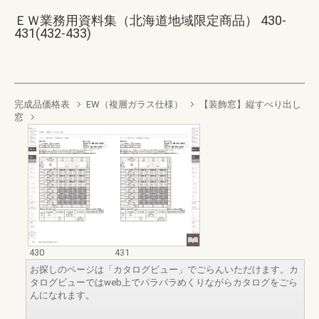
ＥＷ業務用資料集（北海道地域限定商品） 430-
431(432-433)
完成品価格表
EW（複層ガラス仕様）
【装飾窓】縦すべり出し
窓
430
431
お探しのページは「カタログビュー」でごらんいただけます。カ
タログビューではweb上でパラパラめくりながらカタログをごら
んになれます。