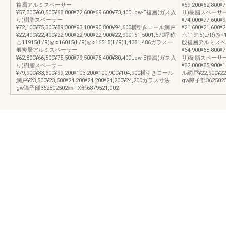
複層アルミスペーサー
¥59,200¥62,800
¥57,300¥60,500¥68,800¥72,600¥69,600¥73,400Low-E複層(ガス入
り)樹脂スペーサ
り)樹脂スペーサー
¥74,000¥77,60
¥72,100¥75,300¥89,300¥93,100¥90,800¥94,600横引きロール網戸
¥21,600¥21,600¥
¥22,400¥22,400¥22,900¥22,900¥22,900¥22,900151,5001,570呼称
△11915(L/R)◎○
△11915(L/R)◎○16015(L/R)◎○16515(L/R)1,4381,486ガラス一
般複層アルミスペ
般複層アルミスペーサー
¥64,900¥68,800
¥62,800¥66,500¥75,500¥79,500¥76,400¥80,400Low-E複層(ガス入
り)樹脂スペーサ
り)樹脂スペーサー
¥82,000¥85,900
¥79,900¥83,600¥99,200¥103,200¥100,900¥104,900横引きロール
ル網戸¥22,900¥22
網戸¥23,500¥23,500¥24,200¥24,200¥24,200¥24,200ガラス寸法
gw障子部36250250
gw障子部362502502㎜FIX部6879521,002