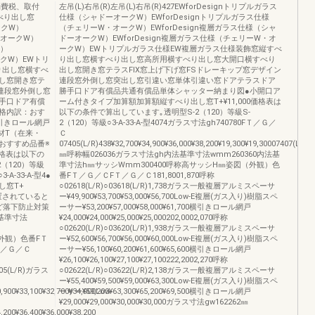
消費税、取付
左吊(L)右吊(R)左吊(L)右吊(R)427EWforDesignトリプルガラス
べり出し窓
仕様（シャドーオークW）EWforDesignトリプルガラス仕様
ークW）
（チェリーW・オークW）EWforDesign複層ガラス仕様（シャ
・オークW）
ドーオークW）EWforDesign複層ガラス仕様（チェリーW・オ
W）
ークW）EWトリプルガラス仕様EW複層ガラス仕様装飾窓縦すべ
ークW）EWトリ
り出し窓横すべり出し窓高所用横すべり出し窓大開口横すべり
り出し窓横すべ
出し窓開き窓テラスFIX窓上げ下げ窓FSドレーキップ窓デザイン
し窓開き窓テ
連段窓外倒し窓突出し窓引違い窓単体引違い窓ドアテラスドア
ン連段窓外倒し窓
勝手口ドア有償品共通有償品単体シャッター納まり図●小開口ア
手口ドア有償
ーム付きタイプ加算額加算額縦すべり出し窓T+¥11,000価格表は
格内訳：おす
以下の条件で算出しています｡透明型S-2（120）等級S-
引きロール網戸
2（120）等級○3-A-33-A-型4074ガラス寸法gh740780FＴ／Ｇ／
材T（在来・
Ｃ
●おすすめ品番※
07405(L/R)438¥32,700¥34,900¥36,000¥38,200¥19,300¥19,30007407(L/R)6
価格表は以下の
㎜呼称幅026036ガラス寸法gh内法基準寸法wmm260360内法基
（120）等級
準寸法h㎜サッシWmm300400呼称高サッシH㎜姿図（外観）色
-A-33-A-型4●
番FＴ／Ｇ／ＣFＴ／Ｇ／Ｃ181,8001,870呼称
し窓T+
○02618(L/R)○03618(L/R)1,738ガラス一般複層アルミスペーサ
設置されていると
ー¥49,900¥53,700¥53,000¥56,700Low-E複層(ガス入り)樹脂スペ
ど落下防止対策
ーサー¥53,200¥57,000¥58,000¥61,700横引きロール網戸
法基準寸法
¥24,000¥24,000¥25,000¥25,000202,0002,070呼称
○02620(L/R)○03620(L/R)1,938ガラス一般複層アルミスペーサ
（外観）色番FＴ
ー¥52,600¥56,700¥56,000¥60,000Low-E複層(ガス入り)樹脂スペ
Ｔ／Ｇ／Ｃ
ーサー¥56,100¥60,200¥61,600¥65,600横引きロール網戸
¥26,100¥26,100¥27,100¥27,100222,2002,270呼称
6905(L/R)ガラス
○02622(L/R)○03622(L/R)2,138ガラス一般複層アルミスペーサ
ー¥55,400¥59,500¥59,000¥63,300Low-E複層(ガス入り)樹脂スペ
0,900¥33,100¥32,700¥34,900Low-
ーサー¥59,200¥63,300¥65,200¥69,500横引きロール網戸
¥29,000¥29,000¥30,000¥30,000ガラス寸法gw162262㎜
4,200¥36,400¥36,000¥38,200