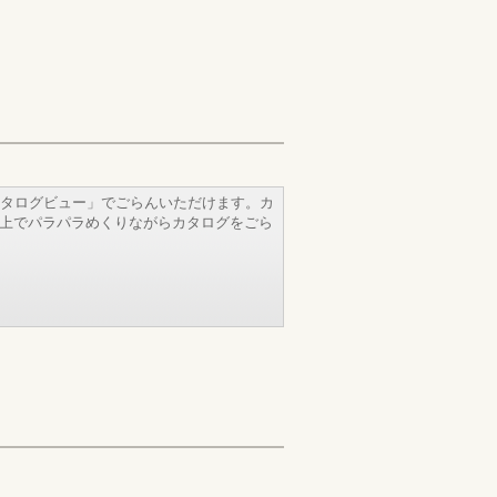
タログビュー」でごらんいただけます。カ
b上でパラパラめくりながらカタログをごら