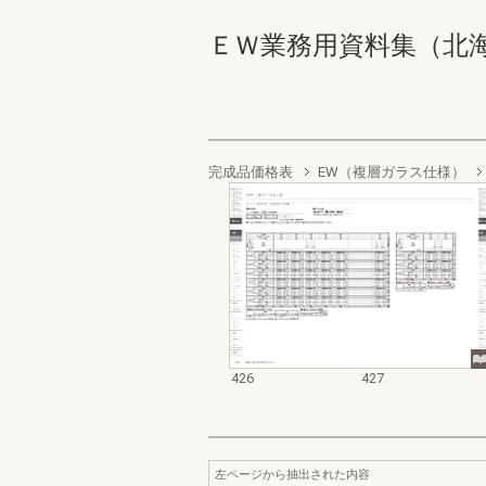
ＥＷ業務用資料集（北海道地域
完成品価格表
EW（複層ガラス仕様）
426
427
左ページから抽出された内容