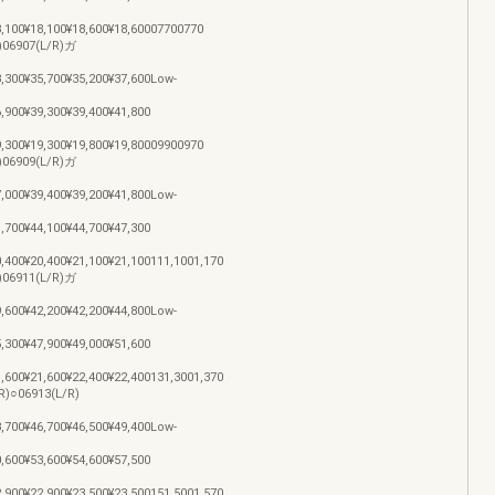
8,100¥18,100¥18,600¥18,60007700770
)06907(L/R)ガ
3,300¥35,700¥35,200¥37,600Low-
6,900¥39,300¥39,400¥41,800
9,300¥19,300¥19,800¥19,80009900970
)06909(L/R)ガ
7,000¥39,400¥39,200¥41,800Low-
1,700¥44,100¥44,700¥47,300
0,400¥20,400¥21,100¥21,100111,1001,170
)06911(L/R)ガ
9,600¥42,200¥42,200¥44,800Low-
5,300¥47,900¥49,000¥51,600
1,600¥21,600¥22,400¥22,400131,3001,370
R)○06913(L/R)
3,700¥46,700¥46,500¥49,400Low-
0,600¥53,600¥54,600¥57,500
2,900¥22,900¥23,500¥23,500151,5001,570