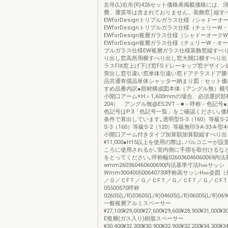
左吊(L)右吊(R)426セット価格表掲載価格には、
費、運賃等は含まれておりません。装飾窓│縦す
EWforDesignトリプルガラス仕様（シャドーオ
EWforDesignトリプルガラス仕様（チェリーW
EWforDesign複層ガラス仕様（シャドーオーク
EWforDesign複層ガラス仕様（チェリーW・オ
プルガラス仕様EW複層ガラス仕様装飾窓縦すべ
り出し窓高所用横すべり出し窓大開口横すべり出
ラスFIX窓上げ下げ窓FSドレーキップ窓デザイ
突出し窓引違い窓単体引違い窓ドアテラスドア勝
品共通有償品単体シャッター納まり図：セット価
すめ品番内訳●部材構成図本体（アングル無）横
小開口アーム※H＞1,600mmの場合、必須選択部
204） アングル無@ES2VT－■－呼称－色記号
色記号はP.3「色記号一覧」をご確認ください｡
条件で算出しています｡透明型S-3（160）等級S-2
S-3（160）等級S-2（120）等級無印3-A-33-A-型4○3
小開口アーム付きタイプ加算額加算額縦すべり出
¥11,000●H15以上を使用の際は､バルコニーが
ころに使用されるか､室内側に手摺を取付けるな
をとってください｡呼称幅026036046060069内
wmm260360460600690内法基準寸法h㎜サッシ
Wmm300400500640730呼称高サッシH㎜姿図
／Ｇ／ＣFＴ／Ｇ／ＣFＴ／Ｇ／ＣFＴ／Ｇ／ＣF
05500570呼称
02605(L/R)03605(L/R)04605(L/R)06005(L/R)0
一般複層アルミスペーサー
¥27,100¥29,000¥27,600¥29,600¥28,900¥31,000¥3
E複層(ガス入り)樹脂スペーサー
¥30,400¥32,300¥30,900¥32,900¥32,200¥34,300¥3