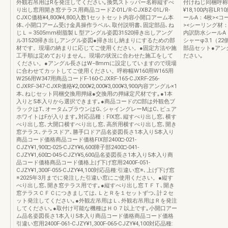
外観右吊用はRを発注してください｡換気ストッパー名称縦すべ
付けねじ同梱呼称サ
り出し窓用開き窓テラス用商品コードZ-01L/R-CJXBZ-01L/R-
¥18,100内容
CJXC価格¥4,800¥4,800入数1セットセット内容小開口アーム本
ールA：4枚><コ
体､小開口アーム受け金具操作ラベル､取付説明書､固定部品､ね
><シーリング材：１
じＬ＝3505mm樹脂製Ｌ型アングル姿図31520掃き出しアング
内訳防水シールA
ル31520掃き出しアングル姿図●掃き出し納まりにするための部
シャーφ3.1（
材です。現場の納まりに応じてご使用ください。●固定方法や施
部品セット●アン
工手順は定めておりません。現場の状況に合わせた施工をして
ださい｡
ください。●アングル長さはW−8mmに設定していますので現場
に合わせてカットしてご使用ください。呼称幅W160用W165用
W256用W347用商品コードF-160-CJXRF-165-CJXRF-256-
CJXRF-347-CJXR価格¥2,000¥2,000¥3,000¥3,900内容アングル×1
本､ねじセット同梱交換用押縁●交換用の押縁定尺材です｡●1本
入りと5本入りから選択できます｡●商品コードの□部は外観色ブ
ラックはT､オータムブラウンはG､シャイングレーMはC､ピュア
ホワイトはFが入ります｡対応品種：FIX窓､縦すべり出し窓､横す
べり出し窓､大開口横すべり出し窓､高所用横すべり出し窓､開き
窓テラス､テラスドア､勝手口ドア品名姿図長さ1本入り5本入り
商品コード価格商品コード価格FIX部2400□-021‐
CJZY¥1,900□-025‐CJZY¥6,600障子部2400□-041‐
CJZY¥1,600□-045‐CJZY¥5,600品名姿図長さ1本入り5本入り商
品コード価格商品コード価格上げ下げ窓用2400F-051‐
CJZY¥1,300F-055‐CJZY¥4,100対応品種:引違い窓※､上げ下げ窓
※2025年3月までに発注した引違い窓にご使用ください。●縦す
べり出し窓､開き窓テラス用です｡●縦すべり出し窓ＴＦＴ､開き
窓テラスＣＦＣにつきましては､ＬとＲを１セットずつ､計２セ
ット発注してください｡●外観左吊用はＬ､外観右吊用はＲを発注
してください｡●取付け可能な機種はＨ０７以上です｡小開口アー
ム品名姿図長さ1本入り5本入り商品コード価格商品コード価格
引違い窓用2400F-061-CJZY¥1,300F-065-CJZY¥4,100対応品種: