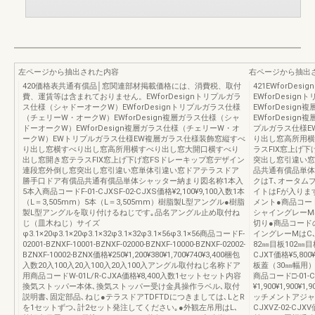
左ページから抽出された内容
右ページから抽出
420価格表共通有償品│窓関連部材掲載価格には、消費税、取付
421EWforD
費、運賃等は含まれておりません。EWforDesignトリプルガラ
EWforDesi
ス仕様（シャドーオークW）EWforDesignトリプルガラス仕様
EWforDesi
（チェリーW・オークW）EWforDesign複層ガラス仕様（シャ
EWforDesi
ドーオークW）EWforDesign複層ガラス仕様（チェリーW・オ
プルガラス仕様E
ークW）EWトリプルガラス仕様EW複層ガラス仕様装飾窓縦すべ
り出し窓高所用横
り出し窓横すべり出し窓高所用横すべり出し窓大開口横すべり
ラスFIX窓上げ
出し窓開き窓テラスFIX窓上げ下げ窓FSドレーキップ窓デザイン
突出し窓引違い窓
連段窓外倒し窓突出し窓引違い窓単体引違い窓ドアテラスドア
品共通有償品単体
勝手口ドア有償品共通有償品単体シャッター納まり図名称1本入
クはT､オータム
5本入商品コードF-01-CJXSF-02-CJXS価格¥2,100¥9,100入数1本
イトはFが入りま
（L＝3,505mm）5本（L＝3,505mm）樹脂製L型アングル●樹脂
メント●商品コー
製L型アングルを取り付けるねじです｡品名アングル止め取付ね
シャイングレーM
じ（皿木ねじ）サイズ
切り●商品コード
φ3.1×20φ3.1×20φ3.1×32φ3.1×32φ3.1×56φ3.1×56商品コードF-
イングレーMはC
02001-BZNXF-10001-BZNXF-02000-BZNXF-10000-BZNXF-02002-
82㎜目板102㎜目板
BZNXF-10002-BZNX価格¥250¥1,200¥380¥1,700¥740¥3,400梱包
CJXT価格¥5,800
入数20入100入20入100入20入100入アングル取付ねじ名称ドア
板蓋（30㎜幅用
用商品コードW-01L/R-CJXA価格¥8,400入数1セットセット内容
商品コード□-01-CJ
換気ストッパー本体､換気ストッパー受け金具操作ラベル､取付
¥1,900¥1,90
説明書､固定部品､ねじ●テラスドアTDFTDにつきましては､LとR
ッチメントアジャ
を1セットずつ､計2セット発注してください｡●外観左吊用はL､
CJXVZ-02-CJX