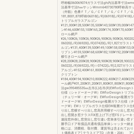
呼称幅060069074ガラス寸法gh内法基準寸法wmm6
法基準寸法h㎜サッシWmm640730780呼称高サ
（外観）色番ＦＴ／Ｇ／ＣＦＴ／Ｇ／ＣＦＴ／Ｇ
181,8001,870呼称06018(L/R)06918(L/R)07418(
トリプルガラスアルゴン
¥121,000¥128,500¥135,500¥143,500¥139,000¥
ン¥146,600¥155,100¥165,200¥174,300¥170,600
ロール網戸
¥26,100¥26,100¥26,900¥26,900¥26,900¥26,9002
06020(L/R)06920(L/R)07420(L/R)1,827
ルゴン¥131,400¥139,500¥149,100¥158,000¥153,0
リプトン¥159,500¥168,600¥182,100¥192,200¥188,
横引きロール網戸
¥28,200¥28,200¥28,900¥28,900¥28,900¥28,9002
06022(L/R)06922(L/R)☆07422(L/R)2,02
アルゴン¥152,400¥161,800¥173,000¥183,500¥177,
クリプトン
¥184,400¥194,900¥210,800¥222,400¥217,400¥
ール網戸¥31,200¥31,200¥31,800¥31,800¥31,80
法gw395485535㎜左吊(L)右吊(R)EWforDesi
仕様（シャドーオークW）EWforDesignトリプ
（チェリーW・オークW）EWforDesign複層ガ
ドーオークW）EWforDesign複層ガラス仕様（
ークW）EWトリプルガラス仕様EW複層ガラス仕
り出し窓横すべり出し窓高所用横すべり出し窓大
出し窓開き窓テラスFIX窓上げ下げ窓FSドレー
連段窓外倒し窓突出し窓引違い窓単体引違い窓ド
勝手口ドア有償品共通有償品単体シャッター納まり
格には、消費税、取付費、運賃等は含まれており
ト価格表ドア│テラスドアTD（在来・204） ア