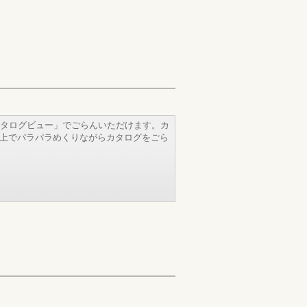
タログビュー」でごらんいただけます。カ
b上でパラパラめくりながらカタログをごら