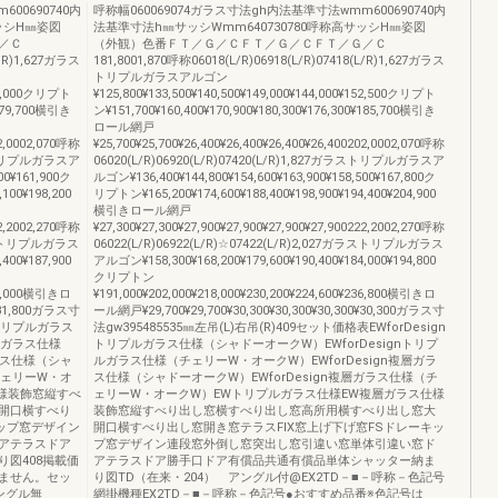
00690740内
呼称幅060069074ガラス寸法gh内法基準寸法wmm600690740内
ッシH㎜姿図
法基準寸法h㎜サッシWmm640730780呼称高サッシH㎜姿図
／Ｃ
（外観）色番ＦＴ／Ｇ／ＣＦＴ／Ｇ／ＣＦＴ／Ｇ／Ｃ
L/R)1,627ガラス
181,8001,870呼称06018(L/R)06918(L/R)07418(L/R)1,627ガラス
トリプルガラスアルゴン
147,000クリプト
¥125,800¥133,500¥140,500¥149,000¥144,000¥152,500クリプト
¥179,700横引き
ン¥151,700¥160,400¥170,900¥180,300¥176,300¥185,700横引き
ロール網戸
02,0002,070呼称
¥25,700¥25,700¥26,400¥26,400¥26,400¥26,400202,0002,070呼称
ガラストリプルガラスア
06020(L/R)06920(L/R)07420(L/R)1,827ガラストリプルガラスア
00¥161,900ク
ルゴン¥136,400¥144,800¥154,600¥163,900¥158,500¥167,800ク
100¥198,200
リプトン¥165,200¥174,600¥188,400¥198,900¥194,400¥204,900
横引きロール網戸
22,2002,270呼称
¥27,300¥27,300¥27,900¥27,900¥27,900¥27,900222,2002,270呼称
7ガラストリプルガラス
06022(L/R)06922(L/R)☆07422(L/R)2,027ガラストリプルガラス
400¥187,900
アルゴン¥158,300¥168,200¥179,600¥190,400¥184,000¥194,800
クリプトン
229,000横引きロ
¥191,000¥202,000¥218,000¥230,200¥224,600¥236,800横引きロ
0¥31,800ガラス寸
ール網戸¥29,700¥29,700¥30,300¥30,300¥30,300¥30,300ガラス寸
gnトリプルガラス
法gw395485535㎜左吊(L)右吊(R)409セット価格表EWforDesign
ルガラス仕様
トリプルガラス仕様（シャドーオークW）EWforDesignトリプ
ラス仕様（シャ
ルガラス仕様（チェリーW・オークW）EWforDesign複層ガラ
チェリーW・オ
ス仕様（シャドーオークW）EWforDesign複層ガラス仕様（チ
様装飾窓縦すべ
ェリーW・オークW）EWトリプルガラス仕様EW複層ガラス仕様
開口横すべり
装飾窓縦すべり出し窓横すべり出し窓高所用横すべり出し窓大
キップ窓デザイン
開口横すべり出し窓開き窓テラスFIX窓上げ下げ窓FSドレーキッ
アテラスドア
プ窓デザイン連段窓外倒し窓突出し窓引違い窓単体引違い窓ド
図408掲載価
アテラスドア勝手口ドア有償品共通有償品単体シャッター納ま
ません。セッ
り図TD（在来・204） アングル付@EX2TD－■－呼称－色記号
ングル無
網掛機種EX2TD－■－呼称－色記号●おすすめ品番※色記号は