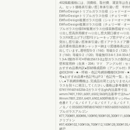
402掲載価格には、消費税、取付費、運賃等は含
ん。セット価格表引違い窓│単体引違い窓 半外
EWforDesignトリプルガラス仕様（シャドーオ
EWforDesignトリプルガラス仕様（チェリーW
EWforDesign複層ガラス仕様（シャドーオーク
EWforDesign複層ガラス仕様（チェリーW・オ
プルガラス仕様EW複層ガラス仕様装飾窓縦すべ
り出し窓高所用横すべり出し窓大開口横すべり出
ラスFIX窓上げ下げ窓FSドレーキップ窓デザイ
突出し窓引違い窓単体引違い窓ドアテラスドア勝
品共通有償品単体シャッター納まり図価格表は以
出しています｡透明型S-3（160）等級S-2（120）
3（160）等級S-2（120）等級無印3-A-1.3-A-33-A-型
1.3-A-3製作不可※呼称25613-2は型ガラスの製
壁和室用枠（在来・204）マド アングル付：セ
おすすめ品番内訳●部材構成図枠（アングル付）
@EX2HW－■－呼称－色記号網掛機種EX2HW－
号●おすすめ品番※色記号はP.3「色記号一覧」を
い｡●下表網掛機種は､完成品出荷とはなりません
ラスを別々に発注してください｡価格は参考価格
074119160165256-2ガラス寸法gh内法基準寸法
wmm7401,1951,6001,6502,560内法基準寸法h
Wmm7801,2351,6401,6902,600呼称高サッ
色番ＦＴ／Ｇ／ＣＦＴ／Ｇ／ＣＦＴ／Ｇ／ＣＦＴ
／Ｇ／Ｃ05500570呼称0740511905160051650
プルガラスアルゴン
¥77,700¥81,800¥86,100¥90,900¥105,300¥111,600
クリプトン
¥97,400¥102,100¥106,700¥112,100¥128,300¥135,
網戸