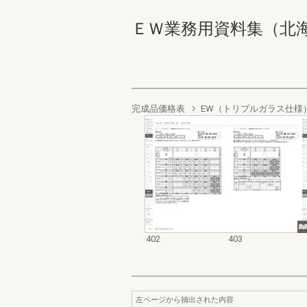
ＥＷ業務用資料集（北海道地域
完成品価格表
EW（トリプルガラス仕様
402
403
左ページから抽出された内容