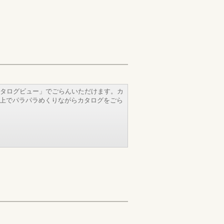
タログビュー」でごらんいただけます。カ
b上でパラパラめくりながらカタログをごら