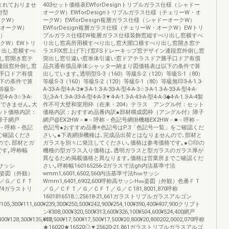
まれておりませ
403セット価格表EWforDesignトリプルガラス仕様（シャドー
付型
オークW）EWforDesignトリプルガラス仕様（チェリーW・オ
ークW）
ークW）EWforDesign複層ガラス仕様（シャドーオークW）
・オークW）
EWforDesign複層ガラス仕様（チェリーW・オークW）EWトリ
W）
プルガラス仕様EW複層ガラス仕様装飾窓縦すべり出し窓横すべ
ークW）EWトリ
り出し窓高所用横すべり出し窓大開口横すべり出し窓開き窓テ
り出し窓横すべ
ラスFIX窓上げ下げ窓FSドレーキップ窓デザイン連段窓外倒し窓
し窓開き窓テ
突出し窓引違い窓単体引違い窓ドアテラスドア勝手口ドア有償
ン連段窓外倒し窓
品共通有償品単体シャッター納まり図価格表は以下の条件で算
手口ドア有償
出しています｡透明型S-3（160）等級S-2（120）等級S-1（80）
下の条件で算
等級S-3（160）等級S-2（120）等級S-1（80）等級無印3-A-1.3-
等級S-
A-33-A-型4-A-3★3-A-1.3-A-33-A-型4-A-3☆3-A-1.3-A-33-A-型4-A-
4-A-3☆3-A-
3△3-A-1.3-A-33-A-型4-A-3▼4-A-1.3-A-43-A-型4-A-3◆4-A-1.3-A-4製
作はできません｡大
作不可大壁和室用枠（在来・204）テラス アングル付：セット
ット価格内訳：
価格内訳：おすすめ品番内訳●部材構成図枠（アングル付）障子
障子網戸
網戸@EX2HW－■－呼称－色記号網掛機種EX2HW－■－呼称－
■－呼称－色記
色記号●おすすめ品番※色記号はP.3「色記号一覧」をご確認くだ
ご確認くださ
さい｡●下表網掛機種は､完成品出荷とはなりませんので､部材と
ので､部材とガ
ガラスを別々に発注してください｡価格は参考価格です｡●◎印の
です｡呼称幅
機種の型ガラス入り価格は､透明ガラスと型ガラスのガラス厚が
異なるため掲載価格と異なります｡価格は営業所までご確認くだ
㎜サッシ
さい｡呼称幅160165256-2ガラス寸法gh内法基準寸法
シH㎜姿図（外観）
wmm1,6001,6502,560内法基準寸法h㎜サッシ
／Ｇ／ＣＦＴ
Wmm1,6401,6902,600呼称高サッシH㎜姿図（外観）色番ＦＴ
5374ガラストリ
／Ｇ／ＣＦＴ／Ｇ／ＣＦＴ／Ｇ／Ｃ181,8001,870呼称
1601816518△25618-21,661ガラストリプルガラスアルゴン
¥105,300¥111,600
¥239,300¥250,500¥242,900¥254,100¥390,400¥407,900クリプト
ン¥308,000¥320,500¥313,600¥326,100¥504,600¥524,400網戸
400¥128,300¥135,400
¥17,500¥17,500¥17,500¥17,500¥20,800¥20,800202,0002,070呼称
★16020★16520◎▼25620-21,861ガラストリプルガラスアルゴ