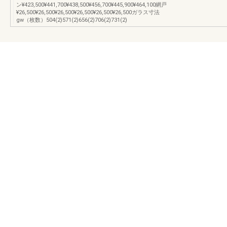
ン¥423,500¥441,700¥438,500¥456,700¥445,900¥464,100網戸
¥26,500¥26,500¥26,500¥26,500¥26,500¥26,500ガラス寸法
gw（枚数）504(2)571(2)656(2)706(2)731(2)