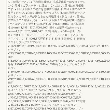
をご確認ください｡●下表網掛機種は､完成品出荷とはなりません
ので､部材とガラスを別々に発注してください｡価格は参考価格
です｡●セレクト障子で網戸を使用する場合は､内障子側のみでご
使用ください｡●◎印の機種の型ガラス入り価格は､透明ガラスと
型ガラスのガラス厚が異なるため掲載価格と異なります｡価格は
営業所までご確認ください｡●セレクト障子加算額2枚建大型把手
+¥4,400アシスト把手+¥9,900呼称幅119133150160165内法基準
寸法wmm1,1951,3301,5001,6001,650内法基準寸法h㎜サッシ
Wmm1,2351,3701,5401,6401,690呼称高サッシH㎜姿図（外
観）色番ＦＴ／Ｇ／ＣＦＴ／Ｇ／ＣＦＴ／Ｇ／ＣＦＴ／Ｇ／Ｃ
ＦＴ／Ｇ／Ｃ181,8001,870呼称1191813318150181601816518ガ
ラストリプルガラスアルゴン
¥175,900¥184,100¥192,600¥201,300¥216,500¥226,000¥223,700¥233,200¥227,500¥23
クリプトン
¥223,200¥232,200¥245,600¥255,100¥276,900¥287,500¥288,100¥298,700¥293,500¥30
網戸
¥16,300¥16,300¥16,800¥16,800¥17,500¥17,500¥17,500¥17,500¥17,500¥17,500202,00
呼称119201332015020★16020★16520ガラストリプルガラスア
ルゴン
¥189,800¥198,300¥208,000¥217,200¥233,600¥244,000¥241,800¥252,200¥245,800¥25
クリプトン
¥242,200¥251,600¥266,500¥276,500¥300,700¥311,900¥312,900¥324,100¥319,100¥33
網戸
¥17,100¥17,100¥17,600¥17,600¥18,400¥18,400¥18,400¥18,400¥18,400¥18,400222,20
呼称☆15022☆16022☆16522ガラストリプルガラスアルゴン
¥265,700¥277,500¥274,700¥286,500¥279,100¥290,900クリプト
ン¥340,500¥353,400¥354,100¥367,000¥360,900¥373,800網戸
¥19,500¥19,500¥19,500¥19,500¥19,500¥19,500242,4002,470呼称
▲15024▲16024▲16524ガラストリプルガラスアルゴン
¥337,200¥353,700¥347,200¥363,700¥352,200¥368,700クリプト