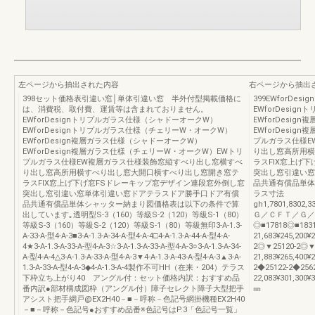
左ページから抽出された内容
右ページから抽出
398セット価格表引違い窓│単体引違い窓 半外付型掲載価格に
399EWforD
は、消費税、取付費、運賃等は含まれておりません。
EWforDesi
EWforDesignトリプルガラス仕様（シャドーオークW）
EWforDesi
EWforDesignトリプルガラス仕様（チェリーW・オークW）
EWforDesi
EWforDesign複層ガラス仕様（シャドーオークW）
プルガラス仕様E
EWforDesign複層ガラス仕様（チェリーW・オークW）EWトリ
り出し窓高所用横
プルガラス仕様EW複層ガラス仕様装飾窓縦すべり出し窓横すべ
ラスFIX窓上げ
り出し窓高所用横すべり出し窓大開口横すべり出し窓開き窓テ
突出し窓引違い窓
ラスFIX窓上げ下げ窓FSドレーキップ窓デザイン連段窓外倒し窓
品共通有償品単体シャ
突出し窓引違い窓単体引違い窓ドアテラスドア勝手口ドア有償
ラス寸法
品共通有償品単体シャッター納まり図価格表は以下の条件で算
gh1,7801,8302,3
出しています｡透明型S-3（160）等級S-2（120）等級S-1（80）
Ｇ／ＣＦＴ／Ｇ／
等級S-3（160）等級S-2（120）等級S-1（80）等級無印3-A-1.3-
◎■17818◎■1831
A-33-A-型4-A-3■3-A-1.3-A-34-A-型4-A-4□4-A-1.3-A-44-A-型4-A-
21,683¥245,200¥
4★3-A-1.3-A-33-A-型4-A-3☆3-A-1.3-A-33-A-型4-A-3○3-A-1.3-A-34-
2◎▼25120-2◎▼
A-型4-A-4△3-A-1.3-A-33-A-型4-A-3▼4-A-1.3-A-43-A-型4-A-3▲3-A-
21,883¥265,400¥
1.3-A-33-A-型4-A-3◆4-A-1.3-A-4製作不可HH（在来・204）テラス
2◆25122-2◆2562
下枠立ち上がり40 アングル付：セット価格内訳：おすすめ品
22,083¥301,300¥3
番内訳●部材構成図枠（アングル付）障子セレクト障子大型把手
㎜
アシスト把手網戸@EX2H40－■－呼称－色記号網掛機種EX2H40
－■－呼称－色記号●おすすめ品番※色記号はP.3「色記号一覧」