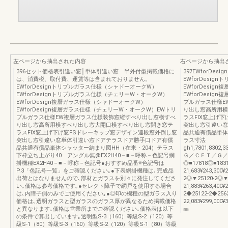
左ページから抽出された内容
右ページから抽出
396セット価格表引違い窓│単体引違い窓 半外付型掲載価格に
397EWforD
は、消費税、取付費、運賃等は含まれておりません。
EWforDesi
EWforDesignトリプルガラス仕様（シャドーオークW）
EWforDesi
EWforDesignトリプルガラス仕様（チェリーW・オークW）
EWforDesi
EWforDesign複層ガラス仕様（シャドーオークW）
プルガラス仕様E
EWforDesign複層ガラス仕様（チェリーW・オークW）EWトリ
り出し窓高所用横
プルガラス仕様EW複層ガラス仕様装飾窓縦すべり出し窓横すべ
ラスFIX窓上げ
り出し窓高所用横すべり出し窓大開口横すべり出し窓開き窓テ
突出し窓引違い窓
ラスFIX窓上げ下げ窓FSドレーキップ窓デザイン連段窓外倒し窓
品共通有償品単体シャ
突出し窓引違い窓単体引違い窓ドアテラスドア勝手口ドア有償
ラス寸法
品共通有償品単体シャッター納まり図HH（在来・204）テラス
gh1,7801,8302,3
下枠立ち上がり40 アングル無@EX2H40－■－呼称－色記号網
Ｇ／ＣＦＴ／Ｇ／
掛機種EX2H40－■－呼称－色記号●おすすめ品番※色記号は
◎■17818◎■1831
P.3「色記号一覧」をご確認ください｡●下表網掛機種は､完成品
21,683¥243,300¥
出荷とはなりませんので､部材とガラスを別々に発注してくださ
2◎▼25120-2◎▼
い｡価格は参考価格です｡●セレクト障子で網戸を使用する場合
21,883¥263,400¥
は､内障子側のみでご使用ください｡●◎印の機種の型ガラス入り
2◆25122-2◆2562
価格は､透明ガラスと型ガラスのガラス厚が異なるため掲載価格
22,083¥299,000¥3
と異なります｡価格は営業所までご確認ください｡価格表は以下
㎜
の条件で算出しています｡透明型S-3（160）等級S-2（120）等
級S-1（80）等級S-3（160）等級S-2（120）等級S-1（80）等級