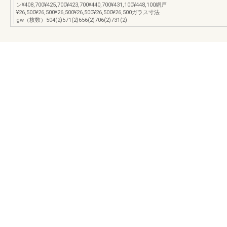
ン¥408,700¥425,700¥423,700¥440,700¥431,100¥448,100網戸
¥26,500¥26,500¥26,500¥26,500¥26,500¥26,500ガラス寸法
gw（枚数）504(2)571(2)656(2)706(2)731(2)