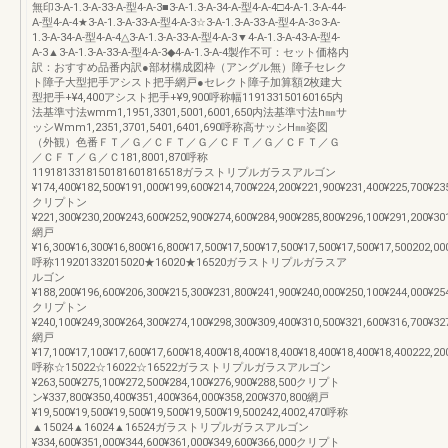
無印3-A-1.3-A-33-A-型4-A-3■3-A-1.3-A-34-A-型4-A-4□4-A-1.3-A-44-
A-型4-A-4★3-A-1.3-A-33-A-型4-A-3☆3-A-1.3-A-33-A-型4-A-3○3-A-
1.3-A-34-A-型4-A-4△3-A-1.3-A-33-A-型4-A-3▼4-A-1.3-A-43-A-型4-
A-3▲3-A-1.3-A-33-A-型4-A-3◆4-A-1.3-A-4製作不可：セット価格内
訳：おすすめ品番内訳●部材構成図枠（アングル無）障子セレク
ト障子大型把手アシスト把手網戸●セレクト障子加算額2枚建大
型把手+¥4,400アシスト把手+¥9,900呼称幅119133150160165内
法基準寸法wmm1,1951,3301,5001,6001,650内法基準寸法h㎜サ
ッシWmm1,2351,3701,5401,6401,690呼称高サッシH㎜姿図
（外観）色番ＦＴ／Ｇ／ＣＦＴ／Ｇ／ＣＦＴ／Ｇ／ＣＦＴ／Ｇ
／ＣＦＴ／Ｇ／Ｃ181,8001,870呼称
1191813318150181601816518ガラストリプルガラスアルゴン
¥174,400¥182,500¥191,000¥199,600¥214,700¥224,200¥221,900¥231,400¥225,700¥23
クリプトン
¥221,300¥230,200¥243,600¥252,900¥274,600¥284,900¥285,800¥296,100¥291,200¥30
網戸
¥16,300¥16,300¥16,800¥16,800¥17,500¥17,500¥17,500¥17,500¥17,500¥17,500202,00
呼称119201332015020★16020★16520ガラストリプルガラスア
ルゴン
¥188,200¥196,600¥206,300¥215,300¥231,800¥241,900¥240,000¥250,100¥244,000¥25
クリプトン
¥240,100¥249,300¥264,300¥274,100¥298,300¥309,400¥310,500¥321,600¥316,700¥32
網戸
¥17,100¥17,100¥17,600¥17,600¥18,400¥18,400¥18,400¥18,400¥18,400¥18,400222,20
呼称☆15022☆16022☆16522ガラストリプルガラスアルゴン
¥263,500¥275,100¥272,500¥284,100¥276,900¥288,500クリプト
ン¥337,800¥350,400¥351,400¥364,000¥358,200¥370,800網戸
¥19,500¥19,500¥19,500¥19,500¥19,500¥19,500242,4002,470呼称
▲15024▲16024▲16524ガラストリプルガラスアルゴン
¥334,600¥351,000¥344,600¥361,000¥349,600¥366,000クリプト