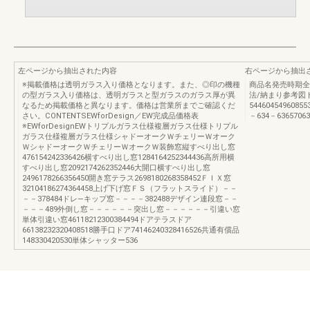
左ページから抽出された内容
右ページから抽出
※掲載価格は透明ガラス入り価格となります。また、◎印の機種
商品名発売時期全
の型ガラス入り価格は、透明ガラスと型ガラスのガラス厚が異
法/納まり参考図
なるため掲載価格と異なります。価格は営業所までご確認くだ
54460454960855
さい。CONTENTSEWforDesign／EW完成品価格表
－634－63657063
※EWforDesignEWトリプルガラス仕様複層ガラス仕様トリプル
ガラス仕様複層ガラス仕様シャドーオークＷチェリーＷオーク
ＷシャドーオークＷチェリーＷオークＷ装飾窓縦すべり出し窓
476154242336426横すべり出し窓1284164252344436高所用横
すべり出し窓2092174262352446大開口横すべり出し窓
2496178266356450開き窓テラス2698180268358452ＦＩＸ窓
32104186274364458上げ下げ窓ＦＳ（フラットスライド）－－
－－378484ドレ―キップ窓－－－－382488デザイン連段窓－－
－－－489外倒し窓－－－－－－突出し窓－－－－－－引違い窓
単体引違い窓46118212300384494ドアテラスドア
66138232320408518勝手口ドア74146240328416526共通有償品
148330420530単体シャッター536