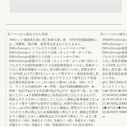
左ページから抽出された内容
右ページから抽出
394セット価格表引違い窓│単体引違い窓 半外付型掲載価格に
395EWforD
は、消費税、取付費、運賃等は含まれておりません。
EWforDesi
EWforDesignトリプルガラス仕様（シャドーオークW）
EWforDesi
EWforDesignトリプルガラス仕様（チェリーW・オークW）
EWforDesi
EWforDesign複層ガラス仕様（シャドーオークW）
プルガラス仕様E
EWforDesign複層ガラス仕様（チェリーW・オークW）EWトリ
り出し窓高所用横
プルガラス仕様EW複層ガラス仕様装飾窓縦すべり出し窓横すべ
ラスFIX窓上げ
り出し窓高所用横すべり出し窓大開口横すべり出し窓開き窓テ
突出し窓引違い窓
ラスFIX窓上げ下げ窓FSドレーキップ窓デザイン連段窓外倒し窓
品共通有償品単体シャ
突出し窓引違い窓単体引違い窓ドアテラスドア勝手口ドア有償
ラス寸法
品共通有償品単体シャッター納まり図HH（在来・204）テラ
gh1,7801,8302,3
ス アングル付@EX2H－■－呼称－色記号網掛機種EX2H－■－
Ｇ／ＣＦＴ／Ｇ／
呼称－色記号●おすすめ品番※色記号はP.3「色記号一覧」をご確
◎■17818◎■1831
認ください｡●下表網掛機種は､完成品出荷とはなりませんので､
21,661¥242,200¥
部材とガラスを別々に発注してください｡価格は参考価格です｡●
2◎▼25120-2◎▼
セレクト障子で網戸を使用する場合は､内障子側のみでご使用く
21,861¥262,200¥
ださい｡●◎印の機種の型ガラス入り価格は､透明ガラスと型ガラ
2◆25122-2◆2562
スのガラス厚が異なるため掲載価格と異なります｡価格は営業所
22,061¥297,900¥3
までご確認ください｡価格表は以下の条件で算出しています｡透
㎜
明型S-3（160）等級S-2（120）等級S-1（80）等級S-3（160）
等級S-2（120）等級S-1（80）等級無印3-A-1.3-A-33-A-型4-A-