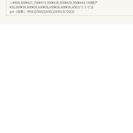
ン¥404,500¥421,700¥419,300¥436,500¥426,900¥444,100網戸
¥26,600¥26,600¥26,600¥26,600¥26,600¥26,600ガラス寸法
gw（枚数）493(2)560(2)645(2)695(2)720(2)