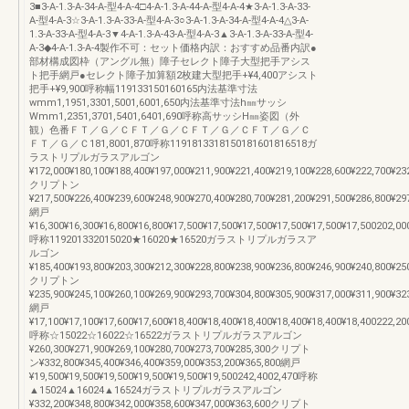
3■3-A-1.3-A-34-A-型4-A-4□4-A-1.3-A-44-A-型4-A-4★3-A-1.3-A-33-
A-型4-A-3☆3-A-1.3-A-33-A-型4-A-3○3-A-1.3-A-34-A-型4-A-4△3-A-
1.3-A-33-A-型4-A-3▼4-A-1.3-A-43-A-型4-A-3▲3-A-1.3-A-33-A-型4-
A-3◆4-A-1.3-A-4製作不可：セット価格内訳：おすすめ品番内訳●
部材構成図枠（アングル無）障子セレクト障子大型把手アシス
ト把手網戸●セレクト障子加算額2枚建大型把手+¥4,400アシスト
把手+¥9,900呼称幅119133150160165内法基準寸法
wmm1,1951,3301,5001,6001,650内法基準寸法h㎜サッシ
Wmm1,2351,3701,5401,6401,690呼称高サッシH㎜姿図（外
観）色番ＦＴ／Ｇ／ＣＦＴ／Ｇ／ＣＦＴ／Ｇ／ＣＦＴ／Ｇ／Ｃ
ＦＴ／Ｇ／Ｃ181,8001,870呼称1191813318150181601816518ガ
ラストリプルガラスアルゴン
¥172,000¥180,100¥188,400¥197,000¥211,900¥221,400¥219,100¥228,600¥222,700¥23
クリプトン
¥217,500¥226,400¥239,600¥248,900¥270,400¥280,700¥281,200¥291,500¥286,800¥29
網戸
¥16,300¥16,300¥16,800¥16,800¥17,500¥17,500¥17,500¥17,500¥17,500¥17,500202,00
呼称119201332015020★16020★16520ガラストリプルガラスア
ルゴン
¥185,400¥193,800¥203,300¥212,300¥228,800¥238,900¥236,800¥246,900¥240,800¥25
クリプトン
¥235,900¥245,100¥260,100¥269,900¥293,700¥304,800¥305,900¥317,000¥311,900¥32
網戸
¥17,100¥17,100¥17,600¥17,600¥18,400¥18,400¥18,400¥18,400¥18,400¥18,400222,20
呼称☆15022☆16022☆16522ガラストリプルガラスアルゴン
¥260,300¥271,900¥269,100¥280,700¥273,700¥285,300クリプト
ン¥332,800¥345,400¥346,400¥359,000¥353,200¥365,800網戸
¥19,500¥19,500¥19,500¥19,500¥19,500¥19,500242,4002,470呼称
▲15024▲16024▲16524ガラストリプルガラスアルゴン
¥332,200¥348,800¥342,000¥358,600¥347,000¥363,600クリプト