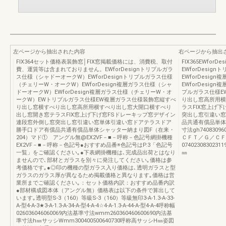
左ページから抽出された内容
右ページから抽出
FIX364セット価格表装飾窓│FIX窓掲載価格には、消費税、取付
FIX365EWfo
費、運賃等は含まれておりません。EWforDesignトリプルガラ
EWforDesi
ス仕様（シャドーオークW）EWforDesignトリプルガラス仕様
EWforDesi
（チェリーW・オークW）EWforDesign複層ガラス仕様（シャ
EWforDesi
ドーオークW）EWforDesign複層ガラス仕様（チェリーW・オ
プルガラス仕様E
ークW）EWトリプルガラス仕様EW複層ガラス仕様装飾窓縦すべ
り出し窓高所用横
り出し窓横すべり出し窓高所用横すべり出し窓大開口横すべり
ラスFIX窓上げ
出し窓開き窓テラスFIX窓上げ下げ窓FSドレーキップ窓デザイン
突出し窓引違い窓
連段窓外倒し窓突出し窓引違い窓単体引違い窓ドアテラスドア
品共通有償品単体シ
勝手口ドア有償品共通有償品単体シャッター納まり図F（在来・
寸法gh740830960
204）マド① アングル無@EX2VF－■－呼称－色記号網掛機種
ＣＦＴ／Ｇ／ＣＦ
EX2VF－■－呼称－色記号●おすすめ品番※色記号はP.3「色記号
074023083023119
一覧」をご確認ください｡●下表網掛機種は､完成品出荷とはなり
㎜
ませんので､部材とガラスを別々に発注してください｡価格は参
考価格です｡●◎印の機種の型ガラス入り価格は､透明ガラスと型
ガラスのガラス厚が異なるため掲載価格と異なります｡価格は営
業所までご確認ください｡：セット価格内訳：おすすめ品番内訳
●部材構成図本体（アングル無）価格表は以下の条件で算出して
います｡透明型S-3（160）等級S-3（160）等級無印3-A-1.3-A-33-
A-型4-A-3★3-A-1.3-A-34-A-型4-A-4☆4-A-1.3-A-44-A-型4-A-4呼称幅
026036046060069内法基準寸法wmm260360460600690内法基
準寸法h㎜サッシWmm300400500640730呼称高サッシH㎜姿図