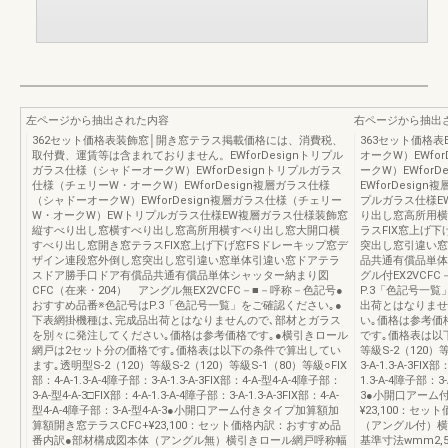
左ページから抽出された内容
右ページから抽出
362セット価格表装飾窓│開き窓テラス掲載価格には、消費税、
363セット価格表
取付費、運賃等は含まれておりません。EWforDesignトリプル
オークW）EWfo
ガラス仕様（シャドーオークW）EWforDesignトリプルガラス
ークW）EWfor
仕様（チェリーW・オークW）EWforDesign複層ガラス仕様
EWforDesi
（シャドーオークW）EWforDesign複層ガラス仕様（チェリー
プルガラス仕様E
W・オークW）EWトリプルガラス仕様EW複層ガラス仕様装飾窓
り出し窓高所用横
縦すべり出し窓横すべり出し窓高所用横すべり出し窓大開口横
ラスFIX窓上げ
すべり出し窓開き窓テラスFIX窓上げ下げ窓FSドレーキップ窓デ
突出し窓引違い窓
ザイン連段窓外倒し窓突出し窓引違い窓単体引違い窓ドアテラ
品共通有償品単体
スドア勝手口ドア有償品共通有償品単体シャッター納まり図
グル付EX2VCF
CFC（在来・204） アングル無EX2VCFC－■－呼称－色記号●
P.3「色記号一
おすすめ品番※色記号はP.3「色記号一覧」をご確認ください｡●
出荷とはなりませ
下表網掛機種は､完成品出荷とはなりませんので､部材とガラス
い｡価格は参考価
を別々に発注してください｡価格は参考価格です｡●横引きロール
です｡価格表は以下
網戸は2セット分の価格です｡価格表は以下の条件で算出してい
等級S-2（120）等
ます｡透明型S-2（120）等級S-2（120）等級S-1（80）等級○FIX
3-A-1.3-A-3FIX
部：4-A-1.3-A-4障子部：3-A-1.3-A-3FIX部：4-A-型4-A-4障子部：
1.3-A-4障子部：3-
3-A-型4-A-3□FIX部：4-A-1.3-A-4障子部：3-A-1.3-A-3FIX部：4-A-
3●小開口アーム
型4-A-4障子部：3-A-型4-A-3●小開口アーム付きタイプ加算額加
¥23,100：セ
算額開き窓テラスCFC+¥23,100：セット価格内訳：おすすめ品
（アングル付）横
番内訳●部材構成図本体（アングル無）横引きロール網戸呼称幅
基準寸法wmm2,