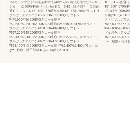
256ガラス寸法gh内法基準寸法wmm2,560内法基準寸法h㎜サッ
サッシH㎜姿図（
シWmm2,600呼称高サッシH㎜姿図（外観）障子部ＦＩＸ部色
181,8001,87
番ＦＴ／Ｇ／Ｃ181,8001,870呼称○256181,6731,765ガラストリ
ゴン¥374,000¥3
プルガラスアルゴン¥365,500¥379,000クリプトン
ル網戸¥51,400¥51
¥470,900¥486,200横引きロール網戸
ストリプルガラスアル
¥52,200¥52,200202,0002,070呼称○256201,8731,965ガラストリ
¥548,600¥567
プルガラスアルゴン¥418,500¥434,400クリプトン
¥54,600¥54,60
¥537,200¥555,200横引きロール網戸
プルガラスアルゴン¥
¥56,400¥56,400222,2002,270呼称□256222,0732,165ガラストリ
¥605,500¥626
プルガラスアルゴン¥462,000¥479,700クリプトン
gw（枚数）障子部441
¥593,100¥613,000横引きロール網戸¥62,400¥62,400ガラス寸法
gw（枚数）障子部441(2)㎜FIX部1,297FIX