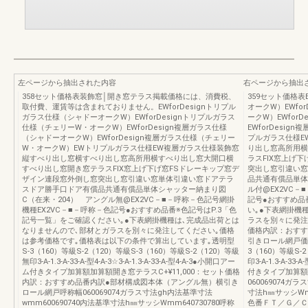
左ページから抽出された内容
右ページから抽出
358セット価格表装飾窓│開き窓テラス掲載価格には、消費税、
359セット価格表
取付費、運賃等は含まれておりません。EWforDesignトリプル
オークW）EWfo
ガラス仕様（シャドーオークW）EWforDesignトリプルガラス
ークW）EWfor
仕様（チェリーW・オークW）EWforDesign複層ガラス仕様
EWforDesi
（シャドーオークW）EWforDesign複層ガラス仕様（チェリー
プルガラス仕様E
W・オークW）EWトリプルガラス仕様EW複層ガラス仕様装飾窓
り出し窓高所用横
縦すべり出し窓横すべり出し窓高所用横すべり出し窓大開口横
ラスFIX窓上げ
すべり出し窓開き窓テラスFIX窓上げ下げ窓FSドレーキップ窓デ
突出し窓引違い窓
ザイン連段窓外倒し窓突出し窓引違い窓単体引違い窓ドアテラ
品共通有償品単体
スドア勝手口ドア有償品共通有償品単体シャッター納まり図
ル付@EX2VC－
C（在来・204） アングル無@EX2VC－■－呼称－色記号網掛
記号●おすすめ品
機種EX2VC－■－呼称－色記号●おすすめ品番※色記号はP.3「色
い｡●下表網掛機
記号一覧」をご確認ください｡●下表網掛機種は､完成品出荷とは
ラスを別々に発注
なりませんので､部材とガラスを別々に発注してください｡価格
価格内訳：おすす
は参考価格です｡価格表は以下の条件で算出しています｡透明型
引きロール網戸価
S-3（160）等級S-2（120）等級S-3（160）等級S-2（120）等級
3（160）等級S-
無印3-A-1.3-A-33-A-型4-A-3☆3-A-1.3-A-33-A-型4-A-3●小開口アー
印3-A-1.3-A-33-
ム付きタイプ加算額加算額開き窓テラスC+¥11,000：セット価格
付きタイプ加算額加
内訳：おすすめ品番内訳●部材構成図本体（アングル無）横引き
060069074ガ
ロール網戸呼称幅060069074ガラス寸法gh内法基準寸法
寸法h㎜サッシWm
wmm600690740内法基準寸法h㎜サッシWmm640730780呼称
色番ＦＴ／Ｇ／ＣＦ