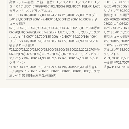
高サッシH㎜姿図（外観）色番ＦＴ／Ｇ／ＣＦＴ／Ｇ／ＣＦＴ／
06018(L/R)06
Ｇ／Ｃ181,8001,870呼称06018(L/R)06918(L/R)07418(L/R)1,673
ルゴン¥105,300¥11
ガラストリプルガラスアルゴン
リプトン¥130,900¥1
¥101,800¥107,400¥117,800¥124,200¥121,400¥127,800クリプト
横引きロール網戸
ン¥127,000¥133,200¥147,400¥154,500¥152,900¥160,000横引き
¥25,700¥25,700¥
ロール網戸
06020(L/R)06
¥26,100¥26,100¥26,900¥26,900¥26,900¥26,900202,0002,070呼称
ルゴン¥122,200¥12
06020(L/R)06920(L/R)07420(L/R)1,873ガラストリプルガラスア
リプトン¥151,200¥1
ルゴン¥118,000¥124,700¥135,200¥142,400¥139,200¥146,400ク
横引きロール網戸
リプトン¥146,700¥154,100¥168,700¥177,000¥174,900¥183,200
¥27,300¥27,300¥
横引きロール網戸
06022(L/R)06
¥28,200¥28,200¥28,900¥28,900¥28,900¥28,900222,2002,270呼称
アルゴン¥138,900¥1
06022(L/R)06922(L/R)☆07422(L/R)2,073ガラストリプルガラス
クリプトン
アルゴン¥134,300¥141,900¥152,600¥161,000¥157,100¥165,500
¥171,700¥180,5
クリプトン
ール網戸¥29,700¥2
¥166,400¥174,900¥190,100¥199,500¥196,900¥206,300横引きロ
法gw441531581
ール網戸¥31,200¥31,200¥31,800¥31,800¥31,800¥31,800ガラス寸
法gw441531581㎜左吊(L)右吊(R)