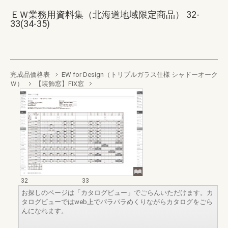
ＥＷ業務用資料集（北海道地域限定商品） 32-
33(34-35)
完成品価格表
EW for Design（トリプルガラス仕様 シャドーオーク
Ｗ）
【装飾窓】FIX窓
32
33
お探しのページは「カタログビュー」でごらんいただけます。カ
タログビューではweb上でパラパラめくりながらカタログをごら
んになれます。