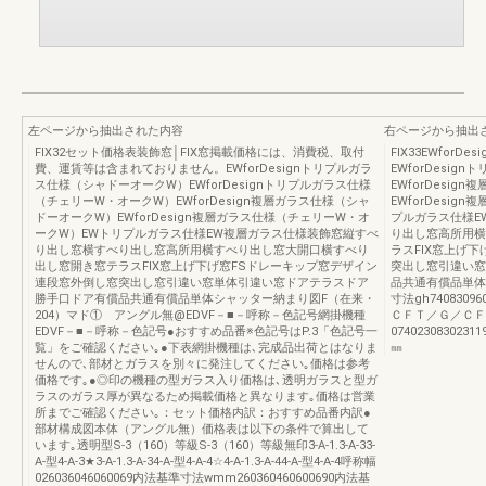
左ページから抽出された内容
右ページから抽出
FIX32セット価格表装飾窓│FIX窓掲載価格には、消費税、取付
FIX33EWfor
費、運賃等は含まれておりません。EWforDesignトリプルガラ
EWforDesi
ス仕様（シャドーオークW）EWforDesignトリプルガラス仕様
EWforDesi
（チェリーW・オークW）EWforDesign複層ガラス仕様（シャ
EWforDesi
ドーオークW）EWforDesign複層ガラス仕様（チェリーW・オ
プルガラス仕様E
ークW）EWトリプルガラス仕様EW複層ガラス仕様装飾窓縦すべ
り出し窓高所用横
り出し窓横すべり出し窓高所用横すべり出し窓大開口横すべり
ラスFIX窓上げ
出し窓開き窓テラスFIX窓上げ下げ窓FSドレーキップ窓デザイン
突出し窓引違い窓
連段窓外倒し窓突出し窓引違い窓単体引違い窓ドアテラスドア
品共通有償品単体シ
勝手口ドア有償品共通有償品単体シャッター納まり図F（在来・
寸法gh740830960
204）マド① アングル無@EDVF－■－呼称－色記号網掛機種
ＣＦＴ／Ｇ／ＣＦ
EDVF－■－呼称－色記号●おすすめ品番※色記号はP.3「色記号一
074023083023119
覧」をご確認ください｡●下表網掛機種は､完成品出荷とはなりま
㎜
せんので､部材とガラスを別々に発注してください｡価格は参考
価格です｡●◎印の機種の型ガラス入り価格は､透明ガラスと型ガ
ラスのガラス厚が異なるため掲載価格と異なります｡価格は営業
所までご確認ください｡：セット価格内訳：おすすめ品番内訳●
部材構成図本体（アングル無）価格表は以下の条件で算出して
います｡透明型S-3（160）等級S-3（160）等級無印3-A-1.3-A-33-
A-型4-A-3★3-A-1.3-A-34-A-型4-A-4☆4-A-1.3-A-44-A-型4-A-4呼称幅
026036046060069内法基準寸法wmm260360460600690内法基