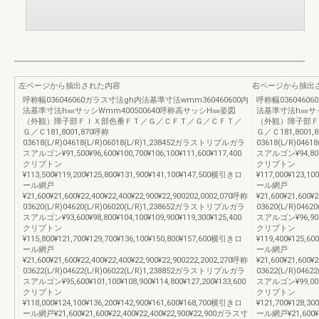
左ページから抽出された内容
右ページから抽出
呼称幅036046060ガラス寸法gh内法基準寸法wmm360460600内
呼称幅0360460
法基準寸法h㎜サッシWmm400500640呼称高サッシH㎜姿図
法基準寸法h㎜サッ
（外観）障子部ＦＩＸ部色番ＦＴ／Ｇ／ＣＦＴ／Ｇ／ＣＦＴ／
（外観）障子部Ｆ
Ｇ／Ｃ181,8001,870呼称
Ｇ／Ｃ181,8001,
03618(L/R)04618(L/R)06018(L/R)1,238452ガラストリプルガラ
03618(L/R)046
スアルゴン¥91,500¥96,600¥100,700¥106,100¥111,600¥117,400
スアルゴン¥94,800¥1
クリプトン
クリプトン
¥113,500¥119,200¥125,800¥131,900¥141,100¥147,500横引きロ
¥117,000¥123,1
ール網戸
ール網戸
¥21,600¥21,600¥22,400¥22,400¥22,900¥22,900202,0002,070呼称
¥21,600¥21,600¥
03620(L/R)04620(L/R)06020(L/R)1,238652ガラストリプルガラ
03620(L/R)046
スアルゴン¥93,600¥98,800¥104,100¥109,900¥119,300¥125,400
スアルゴン¥96,900¥1
クリプトン
クリプトン
¥115,800¥121,700¥129,700¥136,100¥150,800¥157,600横引きロ
¥119,400¥125,6
ール網戸
ール網戸
¥21,600¥21,600¥22,400¥22,400¥22,900¥22,900222,2002,270呼称
¥21,600¥21,600¥
03622(L/R)04622(L/R)06022(L/R)1,238852ガラストリプルガラ
03622(L/R)046
スアルゴン¥95,600¥101,100¥108,900¥114,800¥127,200¥133,600
スアルゴン¥99,000¥1
クリプトン
クリプトン
¥118,000¥124,100¥136,200¥142,900¥161,600¥168,700横引きロ
¥121,700¥128,3
ール網戸¥21,600¥21,600¥22,400¥22,400¥22,900¥22,900ガラス寸
ール網戸¥21,600¥2