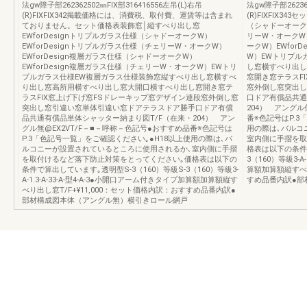
法gw障子部262362502㎜FIX部316416556左吊(L)右吊
法gw障子部262362
(R)FIXFIX342掲載価格には、消費税、取付費、運賃等は含まれ
(R)FIXFIX34
ておりません。セット価格表装飾窓│縦すべり出し窓
（シャドーオークW
EWforDesignトリプルガラス仕様（シャドーオークW）
リーW・オークW）
EWforDesignトリプルガラス仕様（チェリーW・オークW）
ークW）EWfor
EWforDesign複層ガラス仕様（シャドーオークW）
W）EWトリプル
EWforDesign複層ガラス仕様（チェリーW・オークW）EWトリ
し窓横すべり出し
プルガラス仕様EW複層ガラス仕様装飾窓縦すべり出し窓横すべ
窓開き窓テラスF
り出し窓高所用横すべり出し窓大開口横すべり出し窓開き窓テ
窓外倒し窓突出し
ラスFIX窓上げ下げ窓FSドレーキップ窓デザイン連段窓外倒し窓
口ドア有償品共通
突出し窓引違い窓単体引違い窓ドアテラスドア勝手口ドア有償
204） アングル
品共通有償品単体シャッター納まり図T/F（在来・204） アン
番※色記号はP.3
グル無@EX2VT/F－■－呼称－色記号●おすすめ品番※色記号は
用の際は､バルコ
P.3「色記号一覧」をご確認ください｡●H18以上使用の際は､バ
室内側に手摺を取
ルコニーが設置されているところに使用されるか､室内側に手摺
格表は以下の条件で
を取付けるなど落下防止対策をとってください｡価格表は以下の
3（160）等級3-A
条件で算出しています｡透明型S-3（160）等級S-3（160）等級3-
算額加算額縦すべり
A-1.3-A-33-A-型4-A-3●小開口アーム付きタイプ加算額加算額縦す
すめ品番内訳●部
べり出し窓T/F+¥11,000：セット価格内訳：おすすめ品番内訳●
部材構成図本体（アングル無）横引きロール網戸