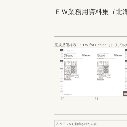
ＥＷ業務用資料集（北海道地
完成品価格表
EW for Design（ト
30
31
左ページから抽出された内容