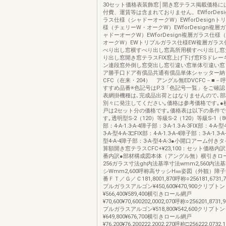
30セット価格表装飾窓│開き窓テラス掲載価格に
付費、運賃等は含まれておりません。EWforDes
ラス仕様（シャドーオークW）EWforDesign
様（チェリーW・オークW）EWforDesign複層
ャドーオークW）EWforDesign複層ガラス仕様
オークW）EWトリプルガラス仕様EW複層ガラス
べり出し窓横すべり出し窓高所用横すべり出し窓
り出し窓開き窓テラスFIX窓上げ下げ窓FSドレ
ン連段窓外倒し窓突出し窓引違い窓単体引違い窓
ア勝手口ドア有償品共通有償品単体シャッター納
CFC（在来・204） アングル無EDVCFC－■－
すすめ品番※色記号はP.3「色記号一覧」をご確認
表網掛機種は､完成品出荷とはなりませんので､
別々に発注してください｡価格は参考価格です｡●
戸は2セット分の価格です｡価格表は以下の条件
す｡透明型S-2（120）等級S-2（120）等級S-1（8
部：4-A-1.3-A-4障子部：3-A-1.3-A-3FIX部：4-A-
3-A-型4-A-3□FIX部：4-A-1.3-A-4障子部：3-A-1.3-A
型4-A-4障子部：3-A-型4-A-3●小開口アーム付
算額開き窓テラスCFC+¥23,100：セット価格内
番内訳●部材構成図本体（アングル無）横引きロ
256ガラス寸法gh内法基準寸法wmm2,560内法
シWmm2,600呼称高サッシH㎜姿図（外観）障
番ＦＴ／Ｇ／Ｃ181,8001,870呼称○256181,673
プルガラスアルゴン¥450,600¥470,900クリプトン
¥566,400¥589,400横引きロール網戸
¥70,600¥70,600202,0002,070呼称○256201,87
プルガラスアルゴン¥518,800¥542,600クリプトン
¥649,800¥676,700横引きロール網戸
¥76,200¥76,200222,2002,270呼称□256222,07