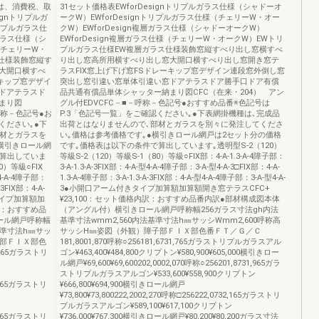
は、消費税、取
31セット価格表EWforDesignトリプルガラス仕様（シャドーオ
ignトリプルガ
ークW）EWforDesignトリプルガラス仕様（チェリーW・オー
トリプルガラス仕
クW）EWforDesign複層ガラス仕様（シャドーオークW）
ガラス仕様（シ
EWforDesign複層ガラス仕様（チェリーW・オークW）EWトリ
（チェリーW・
プルガラス仕様EW複層ガラス仕様装飾窓縦すべり出し窓横すべ
仕様装飾窓縦す
り出し窓高所用横すべり出し窓大開口横すべり出し窓開き窓テ
大開口横すべ
ラスFIX窓上げ下げ窓FSドレーキップ窓デザイン連段窓外倒し窓
ーキップ窓デザイ
突出し窓引違い窓単体引違い窓ドアテラスドア勝手口ドア有償
ドアテラスド
品共通有償品単体シャッター納まり図CFC（在来・204） アン
まり図
グル付EDVCFC－■－呼称－色記号●おすすめ品番※色記号は
呼称－色記号●お
P.3「色記号一覧」をご確認ください｡●下表網掛機種は､完成品
ください｡●下
出荷とはなりませんので､部材とガラスを別々に発注してくださ
部材とガラスを
い｡価格は参考価格です｡●横引きロール網戸は2セット分の価格
横引きロール網
です｡価格表は以下の条件で算出しています｡透明型S-2（120）
で算出していま
等級S-2（120）等級S-1（80）等級○FIX部：4-A-1.3-A-4障子部：
0）等級○FIX
3-A-1.3-A-3FIX部：4-A-型4-A-4障子部：3-A-型4-A-3□FIX部：4-A-
型4-A-4障子部：
1.3-A-4障子部：3-A-1.3-A-3FIX部：4-A-型4-A-4障子部：3-A-型4-A-
-3FIX部：4-A-
3●小開口アーム付きタイプ加算額加算額開き窓テラスCFC+
きタイプ加算額加
¥23,100：セット価格内訳：おすすめ品番内訳●部材構成図本体
訳：おすすめ品
（アングル付）横引きロール網戸呼称幅256ガラス寸法gh内法
ール網戸呼称幅
基準寸法wmm2,560内法基準寸法h㎜サッシWmm2,600呼称高
基準寸法h㎜サッ
サッシH㎜姿図（外観）障子部ＦＩＸ部色番ＦＴ／Ｇ／Ｃ
子部ＦＩＸ部色
181,8001,870呼称○256181,6731,765ガラストリプルガラスアル
1,765ガラストリ
ゴン¥463,400¥484,800クリプトン¥580,900¥605,000横引きロー
ル網戸¥69,600¥69,600202,0002,070呼称○256201,8731,965ガラ
ストリプルガラスアルゴン¥533,600¥558,900クリプトン
31,965ガラストリ
¥666,800¥694,900横引きロール網戸
¥73,800¥73,800222,2002,270呼称□256222,0732,165ガラストリ
プルガラスアルゴン¥589,100¥617,100クリプトン
32,165ガラストリ
¥736,000¥767,300横引きロール網戸¥80,200¥80,200ガラス寸法