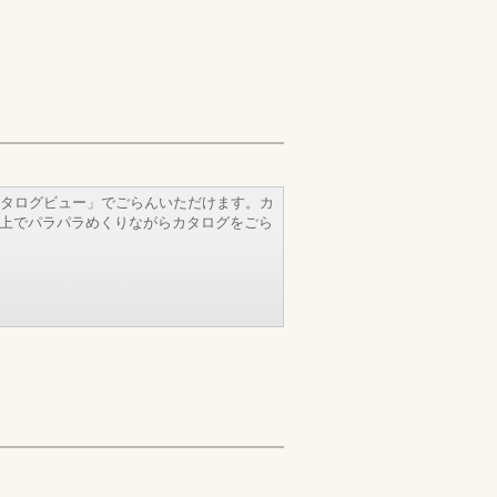
タログビュー」でごらんいただけます。カ
b上でパラパラめくりながらカタログをごら