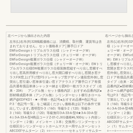
左ページから抽出された内容
右ページから抽出
左吊(L)右吊(R)328掲載価格には、消費税、取付費、運賃等は含
左吊(L)右吊(R)
まれておりません。セット価格表ドア│勝手口ドア
様（シャドーオーク
EWforDesignトリプルガラス仕様（シャドーオークW）
ェリーW・オークW
EWforDesignトリプルガラス仕様（チェリーW・オークW）
オークW）EWfo
EWforDesign複層ガラス仕様（シャドーオークW）
W）EWトリプル
EWforDesign複層ガラス仕様（チェリーW・オークW）EWトリ
し窓横すべり出し
プルガラス仕様EW複層ガラス仕様装飾窓縦すべり出し窓横すべ
窓開き窓テラスF
り出し窓高所用横すべり出し窓大開口横すべり出し窓開き窓テ
窓外倒し窓突出し
ラスFIX窓上げ下げ窓FSドレーキップ窓デザイン連段窓外倒し窓
口ドア有償品共通
突出し窓引違い窓単体引違い窓ドアテラスドア勝手口ドア有償
タイプ（在来・2
品共通有償品単体シャッター納まり図KD一枚ガラスタイプ（在
品番内訳●部材構
来・204） アングル無：セット価格内訳：おすすめ品番内訳●
きロール網戸@E
部材構成図本体（アングル無）シリンダーセット横引きロール
号はP.3「色記
網戸@EDPKD1－■－呼称－色記号●おすすめ品番※色記号は
で算出しています｡透
P.3「色記号一覧」をご確認ください｡価格表は以下の条件で算
3（160）等級S-2（
出しています｡透明型S-3（160）等級S-2（120）等級S-
4☆3-A-33-A-
3（160）等級S-2（120）等級無印3-A-33-A-型4★3-A-33-A-型
リンダー（２個）
4☆3-A-33-A-型4商品コードZ-01-CJXG価格¥6,900セット内容シ
仕様区分シリンダ
リンダー（２個）メインキー（３本）交換用シリンダーセット
ABCDEFサムタ
仕様区分シリンダーセットホームマスター用サムターンセット
ン（1）サムターン
ABCDEFサムターン（2）○○――――○――セキュリティサムター
○――○――――