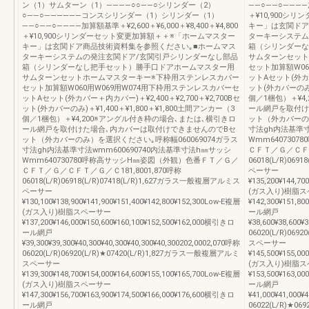
ン（1）サムターン（1）――――○○――○シリンダー（2）
――○――○――――加算
○――○――――――コンスシリンダー（1）シリンダー（1）
＋¥10,900シ
――○――○――――加算額基準＋¥2,600＋¥6,000＋¥8,400＋¥4,800
キー」は玄関ドア
＋¥10,900シリンダーセット変更加算額＋＋※「ホームマスター
ターキーシステム
キー」は玄関ドア商品技術資料集を参照ください｡■ホームマス
箱（シリンダーな
ターキーシステムの発注玄関ドア/玄関引戸シリンダーなし部品
サムターンセット
箱（シリンダーなし把手セット）勝手口ドアホームマスター用
セット加算額W06
サムターンセットホームマスターキー※下枠用ステンレスカバー
ットAセット(外カバー
セット加算額W060用W069用W074用下枠用ステンレスカバーセ
ット(外カバーのみ)＋
ットAセット(外カバー＋内カバー)＋¥2,400＋¥2,700＋¥2,700Bセ
個／1梱包）＋¥4
ット(外カバーのみ)＋¥1,400＋¥1,800＋¥1,800土間アンカー（3
ール網戸を取付け
個／1梱包）＋¥4,200※アングル付き枠の場合､または､横引きロ
ット（外カバーのみ
ール網戸を取付けた場合､内カバーは取付けできませんのでBセ
寸法gh内法基準寸
ット（外カバーのみ）を選択ください｡呼称幅060069074ガラス
Wmm640730
寸法gh内法基準寸法wmm600690740内法基準寸法h㎜サッシ
ＣＦＴ／Ｇ／ＣＦＴ／
Wmm640730780呼称高サッシH㎜姿図（外観）色番ＦＴ／Ｇ／
06018(L/R)06
ＣＦＴ／Ｇ／ＣＦＴ／Ｇ／Ｃ181,8001,870呼称
ペーサー
06018(L/R)06918(L/R)07418(L/R)1,627ガラス一般複層アルミス
¥135,200¥144,70
ペーサー
(ガス入り)樹脂
¥130,100¥138,900¥141,900¥151,400¥142,800¥152,300Low-E複層
¥142,300¥151,8
(ガス入り)樹脂スペーサー
ール網戸
¥137,200¥146,000¥150,600¥160,100¥152,500¥162,000横引きロ
¥38,600¥38,600¥
ール網戸
06020(L/R)06
¥39,300¥39,300¥40,300¥40,300¥40,300¥40,300202,0002,070呼称
スペーサー
06020(L/R)06920(L/R)★07420(L/R)1,827ガラス一般複層アルミ
¥145,500¥155,00
スペーサー
(ガス入り)樹脂
¥139,300¥148,700¥154,000¥164,600¥155,100¥165,700Low-E複層
¥153,500¥163,0
(ガス入り)樹脂スペーサー
ール網戸
¥147,300¥156,700¥163,900¥174,500¥166,000¥176,600横引きロ
¥41,000¥41,000¥
ール網戸
06022(L/R)★0