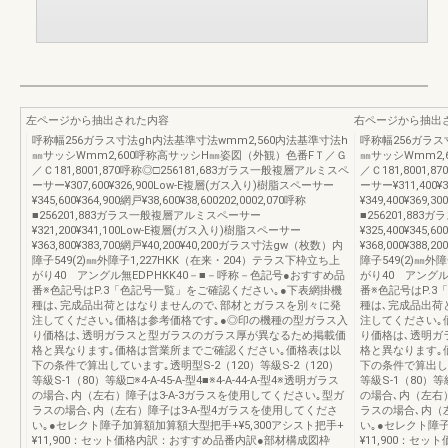
左ページから抽出された内容
右ページから抽出
呼称幅256ガラス寸法gh内法基準寸法wmm2,560内法基準寸法h
呼称幅256ガラス
㎜サッシWmm2,600呼称高サッシH㎜姿図（外観）色番FＴ／Ｇ
㎜サッシWmm2
／Ｃ181,8001,870呼称◎□256181,683ガラス一般複層アルミスペ
／Ｃ181,8001,
ーサー¥307,600¥326,900Low-E複層(ガス入り)樹脂スペーサー
ーサー¥311,400
¥345,600¥364,900網戸¥38,600¥38,600202,0002,070呼称
¥349,400¥369,3
■256201,883ガラス一般複層アルミスペーサー
■256201,8
¥321,200¥341,100Low-E複層(ガス入り)樹脂スペーサー
¥325,400¥34
¥363,800¥383,700網戸¥40,200¥40,200ガラス寸法gw（枚数）内
¥368,000¥388
障子549(2)㎜外障子1,227HKK（在来・204）テラス下枠立ち上
障子549(2)㎜外
がり40 アングル無EDPHKK40－■－呼称－色記号●おすすめ品
がり40 アングル
番※色記号はP.3「色記号一覧」をご確認ください｡●下表網掛機
番※色記号はP.
種は､完成品出荷とはなりませんので､部材とガラスを別々に発
種は､完成品出荷
注してください｡価格は参考価格です｡●◎印の機種の型ガラス入
注してください｡
り価格は､透明ガラスと型ガラスのガラス厚が異なるため掲載価
り価格は､透明ガ
格と異なります｡価格は営業所までご確認ください｡価格表は以
格と異なります｡
下の条件で算出しています｡透明型S-2（120）等級S-2（120）
下の条件で算出して
等級S-1（80）等級□※4-A-45-A-型4■※4-A-44-A-型4※透明ガラス
等級S-1（80）等級□
の場合､内（左右）障子は3-A-3ガラスを使用してください｡型ガ
の場合､内（左右）
ラスの場合､内（左右）障子は3-A-型4ガラスを使用してくださ
ラスの場合､内（
い｡●セレクト障子加算額加算額大型把手+¥5,300アシスト把手+
い｡●セレクト障子
¥11,900：セット価格内訳：おすすめ品番内訳●部材構成図枠
¥11,900：セ