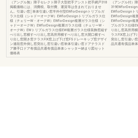
（アングル無）障子セレクト障子大型把手アシスト把手網戸318
（アングル付）障
掲載価格には、消費税、取付費、運賃等は含まれておりませ
319EWforD
ん。引違い窓│単体引違い窓半外付型EWforDesignトリプルガ
EWforDesi
ラス仕様（シャドーオークW）EWforDesignトリプルガラス仕
EWforDesi
様（チェリーW・オークW）EWforDesign複層ガラス仕様（シ
EWforDesi
ャドーオークW）EWforDesign複層ガラス仕様（チェリーW・
プルガラス仕様E
オークW）EWトリプルガラス仕様EW複層ガラス仕様装飾窓縦す
り出し窓高所用横
べり出し窓横すべり出し窓高所用横すべり出し窓大開口横すべ
ラスFIX窓上げ
り出し窓開き窓テラスFIX窓上げ下げ窓FSドレーキップ窓デザイ
突出し窓引違い窓
ン連段窓外倒し窓突出し窓引違い窓単体引違い窓ドアテラスド
品共通有償品単体
ア勝手口ドア有償品共通有償品単体シャッター納まり図セット
価格表