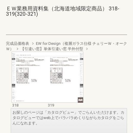
ＥＷ業務用資料集（北海道地域限定商品） 318-
319(320-321)
完成品価格表
EW for Design（複層ガラス仕様 チェリーＷ・オーク
Ｗ）
【引違い窓】単体引違い窓 半外付型
318
319
お探しのページは「カタログビュー」でごらんいただけます。カ
タログビューではweb上でパラパラめくりながらカタログをごら
んになれます。