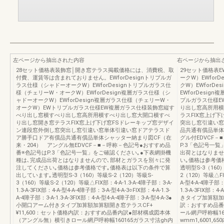
左ページから抽出された内容
右ページから抽出
28セット価格表装飾窓│開き窓テラス掲載価格には、消費税、取
29セット価格表E
付費、運賃等は含まれておりません。EWforDesignトリプルガ
ークW）EWfor
ラス仕様（シャドーオークW）EWforDesignトリプルガラス仕
クW）EWforD
様（チェリーW・オークW）EWforDesign複層ガラス仕様（シ
EWforDesi
ャドーオークW）EWforDesign複層ガラス仕様（チェリーW・
プルガラス仕様E
オークW）EWトリプルガラス仕様EW複層ガラス仕様装飾窓縦す
り出し窓高所用横
べり出し窓横すべり出し窓高所用横すべり出し窓大開口横すべ
ラスFIX窓上げ
り出し窓開き窓テラスFIX窓上げ下げ窓FSドレーキップ窓デザイ
突出し窓引違い窓
ン連段窓外倒し窓突出し窓引違い窓単体引違い窓ドアテラスド
品共通有償品単体
ア勝手口ドア有償品共通有償品単体シャッター納まり図CF（在
グル付EDVCF
来・204） アングル無EDVCF－■－呼称－色記号●おすすめ品
P.3「色記号一
番※色記号はP.3「色記号一覧」をご確認ください｡●下表網掛機
出荷とはなりませ
種は､完成品出荷とはなりませんので､部材とガラスを別々に発
い｡価格は参考価
注してください｡価格は参考価格です｡価格表は以下の条件で算
透明型S-3（160
出しています｡透明型S-3（160）等級S-2（120）等級S-
2（120）等級△FIX部
3（160）等級S-2（120）等級△FIX部：4-A-1.3-A-4障子部：3-A-
A-型4-A-4障子部：3
1.3-A-3FIX部：4-A-型4-A-4障子部：3-A-型4-A-3○FIX部：4-A-1.3-
1.3-A-3FIX部：
A-4障子部：3-A-1.3-A-3FIX部：4-A-型4-A-4障子部：3-A-型4-A-3●
きタイプ加算額加算
小開口アーム付きタイプ加算額加算額開き窓テラスCF+
訳：おすすめ品番
¥11,600：セット価格内訳：おすすめ品番内訳●部材構成図本体
ール網戸呼称幅16
（アングル無）横引きロール網戸呼称幅160165ガラス寸法gh内
wmm1,6001,6