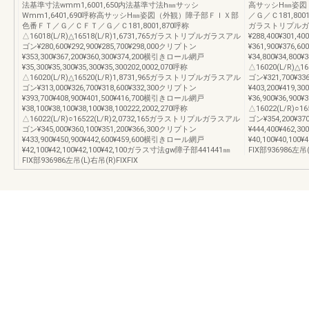
法基準寸法wmm1,6001,650内法基準寸法h㎜サッシ
高サッシH㎜姿図
Wmm1,6401,690呼称高サッシH㎜姿図（外観）障子部ＦＩＸ部
／Ｇ／Ｃ181,8001,
色番ＦＴ／Ｇ／ＣＦＴ／Ｇ／Ｃ181,8001,870呼称
ガラストリプルガ
△16018(L/R)△16518(L/R)1,6731,765ガラストリプルガラスアル
¥288,400¥301,4
ゴン¥280,600¥292,900¥285,700¥298,000クリプトン
¥361,900¥376,
¥353,300¥367,200¥360,300¥374,200横引きロール網戸
¥34,800¥34,800¥
¥35,300¥35,300¥35,300¥35,300202,0002,070呼称
△16020(L/R)△
△16020(L/R)△16520(L/R)1,8731,965ガラストリプルガラスアル
ゴン¥321,700¥33
ゴン¥313,000¥326,700¥318,600¥332,300クリプトン
¥403,200¥419,
¥393,700¥408,900¥401,500¥416,700横引きロール網戸
¥36,900¥36,900¥
¥38,100¥38,100¥38,100¥38,100222,2002,270呼称
△16022(L/R)○
△16022(L/R)○16522(L/R)2,0732,165ガラストリプルガラスアル
ゴン¥354,200¥37
ゴン¥345,000¥360,100¥351,200¥366,300クリプトン
¥444,400¥462,
¥433,900¥450,900¥442,600¥459,600横引きロール網戸
¥40,100¥40,10
¥42,100¥42,100¥42,100¥42,100ガラス寸法gw障子部441441㎜
FIX部936986左吊(
FIX部936986左吊(L)右吊(R)FIXFIX