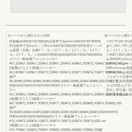
左ページから抽出された内容
右ページから抽出
呼称幅060069074078083内法基準寸法wmm600690740780830
114119128133
内法基準寸法h㎜サッシWmm640730780820870呼称高サッシH
gh1,1451,1951,2
㎜姿図（外観）色番FＴ／Ｇ／ＣFＴ／Ｇ／ＣFＴ／Ｇ／ＣFＴ／
Ｇ／ＣFＴ／Ｇ／
Ｇ／ＣFＴ／Ｇ／Ｃ05500570呼称0600506905074050780508305
114051190512805
ガラス一般複層アルミスペーサー
㎜305EWfor
¥57,200¥61,000¥61,200¥65,900¥61,200¥65,900¥65,300¥70,100¥65,300¥70,100Low-
EWforDesi
E複層(ガス入り)樹脂スペーサー
EWforDesi
¥63,800¥67,600¥67,800¥72,500¥67,800¥72,500¥71,900¥76,700¥71,900¥76,700
EWforDesi
網戸
プルガラス仕様E
¥8,000¥8,000¥8,000¥8,000¥8,000¥8,000¥8,000¥8,000¥8,000¥8,00007700770
り出し窓高所用横
呼称0600706907074070780708307ガラス一般複層アルミスペー
ラスFIX窓上げ
サー
突出し窓引違い窓
¥61,300¥65,700¥65,300¥69,900¥65,300¥69,900¥69,400¥74,300¥69,400¥74,300Low-
品共通有償品単体
E複層(ガス入り)樹脂スペーサー
¥67,900¥72,300¥71,900¥76,500¥71,900¥76,500¥76,000¥80,900¥76,000¥80,900
網戸
¥9,800¥9,800¥9,800¥9,800¥9,800¥9,800¥9,800¥9,800¥9,800¥9,80009900970
呼称06909074090780908309ガラス一般複層アルミスペーサー
¥70,100¥75,300¥70,100¥75,300¥74,100¥79,600¥74,100¥79,600Low-
E複層(ガス入り)樹脂スペーサー
¥76,700¥81,900¥76,700¥81,900¥80,700¥86,200¥80,700¥86,200網