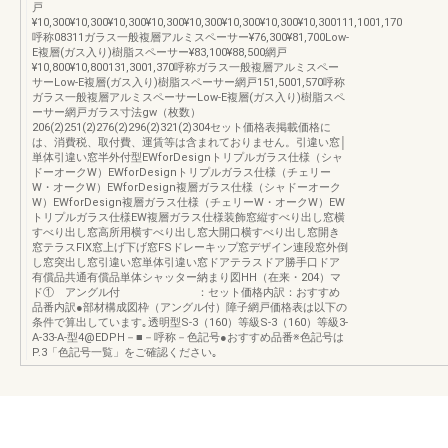
戸
¥10,300¥10,300¥10,300¥10,300¥10,300¥10,300¥10,300¥10,300111,1001,170
呼称08311ガラス一般複層アルミスペーサー¥76,300¥81,700Low-
E複層(ガス入り)樹脂スペーサー¥83,100¥88,500網戸
¥10,800¥10,800131,3001,370呼称ガラス一般複層アルミスペー
サーLow-E複層(ガス入り)樹脂スペーサー網戸151,5001,570呼称
ガラス一般複層アルミスペーサーLow-E複層(ガス入り)樹脂スペ
ーサー網戸ガラス寸法gw（枚数）
206(2)251(2)276(2)296(2)321(2)304セット価格表掲載価格に
は、消費税、取付費、運賃等は含まれておりません。引違い窓│
単体引違い窓半外付型EWforDesignトリプルガラス仕様（シャ
ドーオークW）EWforDesignトリプルガラス仕様（チェリー
W・オークW）EWforDesign複層ガラス仕様（シャドーオーク
W）EWforDesign複層ガラス仕様（チェリーW・オークW）EW
トリプルガラス仕様EW複層ガラス仕様装飾窓縦すべり出し窓横
すべり出し窓高所用横すべり出し窓大開口横すべり出し窓開き
窓テラスFIX窓上げ下げ窓FSドレーキップ窓デザイン連段窓外倒
し窓突出し窓引違い窓単体引違い窓ドアテラスドア勝手口ドア
有償品共通有償品単体シャッター納まり図HH（在来・204）マ
ド① アングル付 ：セット価格内訳：おすすめ
品番内訳●部材構成図枠（アングル付）障子網戸価格表は以下の
条件で算出しています｡透明型S-3（160）等級S-3（160）等級3-
A-33-A-型4@EDPH－■－呼称－色記号●おすすめ品番※色記号は
P.3「色記号一覧」をご確認ください｡