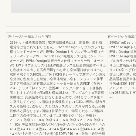
左ページから抽出された内容
右ページから抽出
298セット価格表装飾窓│FIX窓掲載価格には、消費税、取付費、
299EWforD
運賃等は含まれておりません。EWforDesignトリプルガラス仕
EWforDesi
様（シャドーオークW）EWforDesignトリプルガラス仕様（チ
EWforDesi
ェリーW・オークW）EWforDesign複層ガラス仕様（シャドー
EWforDesi
オークW）EWforDesign複層ガラス仕様（チェリーW・オーク
プルガラス仕様E
W）EWトリプルガラス仕様EW複層ガラス仕様装飾窓縦すべり出
り出し窓高所用横
し窓横すべり出し窓高所用横すべり出し窓大開口横すべり出し
ラスFIX窓上げ
窓開き窓テラスFIX窓上げ下げ窓FSドレーキップ窓デザイン連段
突出し窓引違い窓
窓外倒し窓突出し窓引違い窓単体引違い窓ドアテラスドア勝手
品共通有償品単体シャ
口ドア有償品共通有償品単体シャッター納まり図FIXF（在来・
寸法gh8301,1951
204）テラス下枠アングル位置40 アングル付：セット価格内
／Ｇ／ＣFＴ／Ｇ
訳：おすすめ品番内訳●部材構成図本体（アングル付）●下表網
◎●08318◎□11918◎
掛機種は､完成品出荷とはなりませんので､部材とガラスを別々
㎜
に発注してください｡価格は参考価格です｡●◎印の機種の型ガラ
ス入り価格は､透明ガラスと型ガラスのガラス厚が異なるため掲
載価格と異なります｡価格は営業所までご確認ください｡価格表
は以下の条件で算出しています｡透明型S-3（160）等級S-
2（120）等級S-1（80）等級S-3（160）等級S-2（120）等級S-
1（80）等級無印3-A-33-A-型4△3-A-34-A-型4☆3-A-35-A-型4○4-A-
45-A-型4★3-A-33-A-型4●3-A-34-A-型4□4-A-45-A-型4■4-A-45-A-型
4▲4-A-45-A-型4◇4-A-45-A-型4@EDPVF40－■－呼称－色記号網