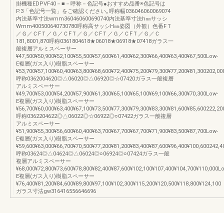
掛機種EDPVF40－■－呼称－色記号●おすすめ品番※色記号は
P.3「色記号一覧」をご確認ください｡呼称幅036046060069074
内法基準寸法wmm360460600690740内法基準寸法h㎜サッシ
Wmm400500640730780呼称高サッシH㎜姿図（外観）色番FＴ
／Ｇ／ＣFＴ／Ｇ／ＣFＴ／Ｇ／ＣFＴ／Ｇ／ＣFＴ／Ｇ／Ｃ
181,8001,870呼称0361804618★06018★06918★07418ガラス一
般複層アルミスペーサー
¥47,500¥50,900¥52,100¥55,500¥57,600¥61,400¥62,300¥66,400¥63,400¥67,500Low-
E複層(ガス入り)樹脂スペーサー
¥53,700¥57,100¥60,400¥63,800¥68,600¥72,400¥75,200¥79,300¥77,200¥81,300202,00
呼称0362004620◎△06020◎△06920◎☆07420ガラス一般複層
アルミスペーサー
¥49,700¥53,000¥54,200¥57,900¥61,300¥65,100¥65,100¥69,100¥66,300¥70,300Low-
E複層(ガス入り)樹脂スペーサー
¥56,700¥60,000¥63,400¥67,100¥73,500¥77,300¥79,300¥83,300¥81,600¥85,600222,20
呼称0362204622◎△06022◎☆06922◎○07422ガラス一般複層
アルミスペーサー
¥51,900¥55,300¥56,600¥60,400¥63,700¥67,700¥67,700¥71,900¥83,500¥87,700Low-
E複層(ガス入り)樹脂スペーサー
¥59,600¥63,000¥66,700¥70,500¥77,200¥81,200¥83,400¥87,600¥96,400¥100,600242,4
呼称03624◎△04624◎△06024◎○06924◎○07424ガラス一般
複層アルミスペーサー
¥68,000¥72,800¥73,600¥78,800¥82,400¥87,600¥102,100¥107,400¥104,700¥110,000L
E複層(ガス入り)樹脂スペーサー
¥76,400¥81,200¥84,600¥89,800¥97,100¥102,300¥115,200¥120,500¥118,800¥124,100
ガラス寸法gw316416556646696