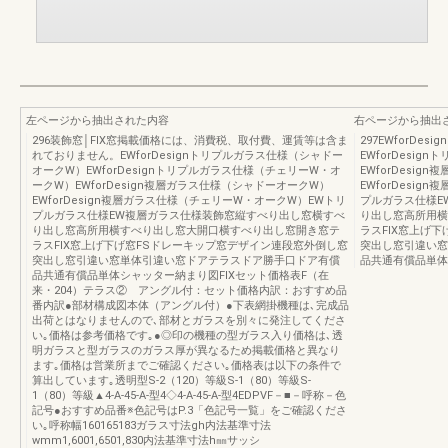
左ページから抽出された内容
右ページから抽出
296装飾窓│FIX窓掲載価格には、消費税、取付費、運賃等は含ま
297EWforD
れておりません。EWforDesignトリプルガラス仕様（シャドー
EWforDesi
オークW）EWforDesignトリプルガラス仕様（チェリーW・オ
EWforDesi
ークW）EWforDesign複層ガラス仕様（シャドーオークW）
EWforDesi
EWforDesign複層ガラス仕様（チェリーW・オークW）EWトリ
プルガラス仕様E
プルガラス仕様EW複層ガラス仕様装飾窓縦すべり出し窓横すべ
り出し窓高所用横
り出し窓高所用横すべり出し窓大開口横すべり出し窓開き窓テ
ラスFIX窓上げ
ラスFIX窓上げ下げ窓FSドレーキップ窓デザイン連段窓外倒し窓
突出し窓引違い窓
突出し窓引違い窓単体引違い窓ドアテラスドア勝手口ドア有償
品共通有償品単体
品共通有償品単体シャッター納まり図FIXセット価格表F（在
来・204）テラス② アングル付：セット価格内訳：おすすめ品
番内訳●部材構成図本体（アングル付）●下表網掛機種は､完成品
出荷とはなりませんので､部材とガラスを別々に発注してくださ
い｡価格は参考価格です｡●◎印の機種の型ガラス入り価格は､透
明ガラスと型ガラスのガラス厚が異なるため掲載価格と異なり
ます｡価格は営業所までご確認ください｡価格表は以下の条件で
算出しています｡透明型S-2（120）等級S-1（80）等級S-
1（80）等級▲4-A-45-A-型4◇4-A-45-A-型4EDPVF－■－呼称－色
記号●おすすめ品番※色記号はP.3「色記号一覧」をご確認くださ
い｡呼称幅160165183ガラス寸法gh内法基準寸法
wmm1,6001,6501,830内法基準寸法h㎜サッシ