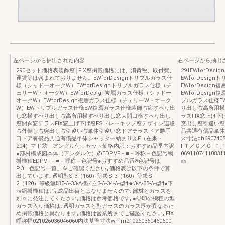
左ページから抽出された内容
右ページから抽出
290セット価格表装飾窓│FIX窓掲載価格には、消費税、取付費、
291EWforD
運賃等は含まれておりません。EWforDesignトリプルガラス仕
EWforDesi
様（シャドーオークW）EWforDesignトリプルガラス仕様（チ
EWforDesi
ェリーW・オークW）EWforDesign複層ガラス仕様（シャドー
EWforDesi
オークW）EWforDesign複層ガラス仕様（チェリーW・オーク
プルガラス仕様E
W）EWトリプルガラス仕様EW複層ガラス仕様装飾窓縦すべり出
り出し窓高所用横
し窓横すべり出し窓高所用横すべり出し窓大開口横すべり出し
ラスFIX窓上げ
窓開き窓テラスFIX窓上げ下げ窓FSドレーキップ窓デザイン連段
突出し窓引違い窓
窓外倒し窓突出し窓引違い窓単体引違い窓ドアテラスドア勝手
品共通有償品単体シャ
口ドア有償品共通有償品単体シャッター納まり図F（在来・
ス寸法gh69074083
204）マド③ アングル付：セット価格内訳：おすすめ品番内訳
FＴ／Ｇ／ＣFＴ
●部材構成図本体（アングル付）@EDPVF－■－呼称－色記号網
069110741108311
掛機種EDPVF－■－呼称－色記号●おすすめ品番※色記号は
㎜
P.3「色記号一覧」をご確認ください｡価格表は以下の条件で算
出しています｡透明型S-3（160）等級S-3（160）等級S-
2（120）等級無印3-A-33-A-型4△3-A-34-A-型4★3-A-33-A-型4●下
表網掛機種は､完成品出荷とはなりませんので､部材とガラスを
別々に発注してください｡価格は参考価格です｡●◎印の機種の型
ガラス入り価格は､透明ガラスと型ガラスのガラス厚が異なるた
め掲載価格と異なります｡価格は営業所までご確認ください｡FIX
呼称幅021026036046060内法基準寸法wmm210260360460600