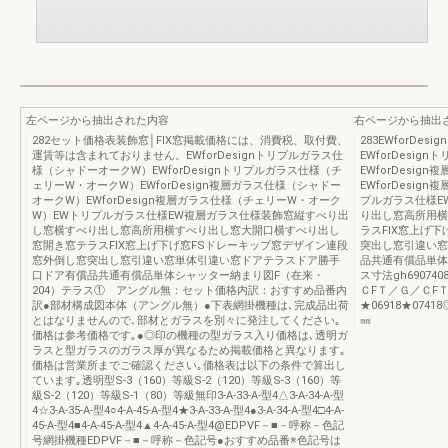
左ページから抽出された内容
右ページから抽出
282セット価格表装飾窓│FIX窓掲載価格には、消費税、取付費、
283EWforD
運賃等は含まれておりません。EWforDesignトリプルガラス仕
EWforDesi
様（シャドーオークW）EWforDesignトリプルガラス仕様（チ
EWforDesi
ェリーW・オークW）EWforDesign複層ガラス仕様（シャドー
EWforDesi
オークW）EWforDesign複層ガラス仕様（チェリーW・オーク
プルガラス仕様E
W）EWトリプルガラス仕様EW複層ガラス仕様装飾窓縦すべり出
り出し窓高所用横
し窓横すべり出し窓高所用横すべり出し窓大開口横すべり出し
ラスFIX窓上げ
窓開き窓テラスFIX窓上げ下げ窓FSドレーキップ窓デザイン連段
突出し窓引違い窓
窓外倒し窓突出し窓引違い窓単体引違い窓ドアテラスドア勝手
品共通有償品単体シャ
口ドア有償品共通有償品単体シャッター納まり図F（在来・
ス寸法gh69074083
204）テラス① アングル無：セット価格内訳：おすすめ品番内
ＣFＴ／Ｇ／ＣF
訳●部材構成図本体（アングル無）●下表網掛機種は､完成品出荷
★06918★07418◎●0
とはなりませんので､部材とガラスを別々に発注してください｡
㎜
価格は参考価格です｡●◎印の機種の型ガラス入り価格は､透明ガ
ラスと型ガラスのガラス厚が異なるため掲載価格と異なります｡
価格は営業所までご確認ください｡価格表は以下の条件で算出し
ています｡透明型S-3（160）等級S-2（120）等級S-3（160）等
級S-2（120）等級S-1（80）等級無印3-A-33-A-型4△3-A-34-A-型
4☆3-A-35-A-型4○4-A-45-A-型4★3-A-33-A-型4●3-A-34-A-型4□4-A-
45-A-型4■4-A-45-A-型4▲4-A-45-A-型4@EDPVF－■－呼称－色記
号網掛機種EDPVF－■－呼称－色記号●おすすめ品番※色記号は