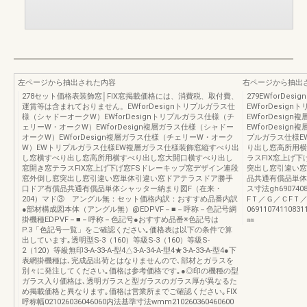
左ページから抽出された内容
右ページから抽出
278セット価格表装飾窓│FIX窓掲載価格には、消費税、取付費、
279EWforD
運賃等は含まれておりません。EWforDesignトリプルガラス仕
EWforDesi
様（シャドーオークW）EWforDesignトリプルガラス仕様（チ
EWforDesi
ェリーW・オークW）EWforDesign複層ガラス仕様（シャドー
EWforDesi
オークW）EWforDesign複層ガラス仕様（チェリーW・オーク
プルガラス仕様E
W）EWトリプルガラス仕様EW複層ガラス仕様装飾窓縦すべり出
り出し窓高所用横
し窓横すべり出し窓高所用横すべり出し窓大開口横すべり出し
ラスFIX窓上げ
窓開き窓テラスFIX窓上げ下げ窓FSドレーキップ窓デザイン連段
突出し窓引違い窓
窓外倒し窓突出し窓引違い窓単体引違い窓ドアテラスドア勝手
品共通有償品単体シャ
口ドア有償品共通有償品単体シャッター納まり図F（在来・
ス寸法gh69074083
204）マド③ アングル無：セット価格内訳：おすすめ品番内訳
FＴ／Ｇ／ＣFＴ
●部材構成図本体（アングル無）@EDPVF－■－呼称－色記号網
069110741108311
掛機種EDPVF－■－呼称－色記号●おすすめ品番※色記号は
㎜
P.3「色記号一覧」をご確認ください｡価格表は以下の条件で算
出しています｡透明型S-3（160）等級S-3（160）等級S-
2（120）等級無印3-A-33-A-型4△3-A-34-A-型4★3-A-33-A-型4●下
表網掛機種は､完成品出荷とはなりませんので､部材とガラスを
別々に発注してください｡価格は参考価格です｡●◎印の機種の型
ガラス入り価格は､透明ガラスと型ガラスのガラス厚が異なるた
め掲載価格と異なります｡価格は営業所までご確認ください｡FIX
呼称幅021026036046060内法基準寸法wmm210260360460600